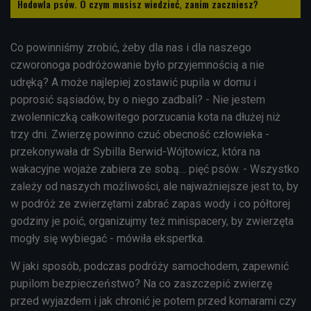
Hodowla psów. O czym musisz wiedzieć, zanim zaczniesz?
Co powinniśmy zrobić, żeby dla nas i dla naszego
czworonoga podróżowanie było przyjemnością a nie
udręką? A może najlepiej zostawić pupila w domu i
poprosić sąsiadów, by o niego zadbali? - Nie jestem
zwolenniczką całkowitego porzucania kota na dłużej niż
trzy dni. Zwierzę powinno czuć obecność człowieka -
przekonywała dr Sybilla Berwid-Wójtowicz, która na
wakacyjne wojaże zabiera ze sobą… pięć psów. - Wszystko
zależy od naszych możliwości, ale najważniejsze jest to, by
w podróż ze zwierzętami zabrać zapas wody i co półtorej
godziny je poić, organizujmy też minispacery, by zwierzęta
mogły się wybiegać - mówiła ekspertka.
W jaki sposób, podczas podróży samochodem, zapewnić
pupilom bezpieczeństwo? Na co zaszczepić zwierzę
przed wyjazdem i jak chronić je potem przed komarami czy