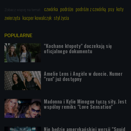
czwórka
podróże
podróże z czwórką
psy
koty
Zobacz więcej na temat:
zwierzęta
kacper kowalczyk
styl życia
POPULARNE
"Kochane kłopoty" doczekają się
oficjalnego dokumentu
Amelie Lens i Angèle w duecie. Numer
"run" już dostępny
Madonna i Kylie Minogue łączą siły. Jest
wspólny remiks "Love Sensation"
Nie będzie amerykańskiej wersji "Squid