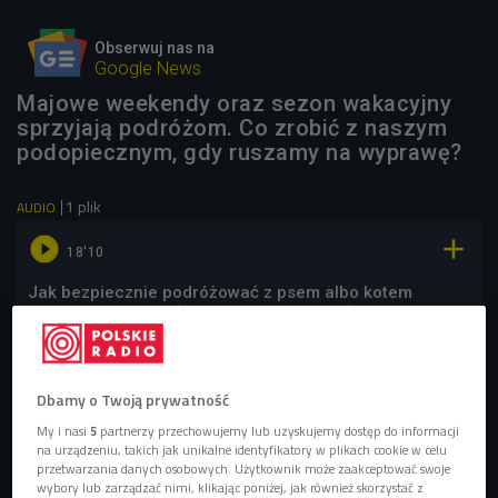
Obserwuj nas na
Google News
Majowe weekendy oraz sezon wakacyjny
sprzyjają podróżom. Co zrobić z naszym
podopiecznym, gdy ruszamy na wyprawę?
1 plik
AUDIO


18'10
Jak bezpiecznie podróżować z psem albo kotem
podczas wakacji? (Dajesz radę/Czwórka)
Dbamy o Twoją prywatność
My i nasi
5
partnerzy przechowujemy lub uzyskujemy dostęp do informacji
na urządzeniu, takich jak unikalne identyfikatory w plikach cookie w celu
przetwarzania danych osobowych. Użytkownik może zaakceptować swoje
wybory lub zarządzać nimi, klikając poniżej, jak również skorzystać z