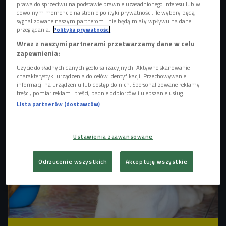
prawa do sprzeciwu na podstawie prawnie uzasadnionego interesu lub w
dowolnym momencie na stronie polityki prywatności. Te wybory będą
sygnalizowane naszym partnerom i nie będą miały wpływu na dane
przeglądania.
Polityka prywatności
Wraz z naszymi partnerami przetwarzamy dane w celu
zapewnienia:
Użycie dokładnych danych geolokalizacyjnych. Aktywne skanowanie
Jak podróżować bezpiecznie ze zwierzętami?
Foto: Popel
charakterystyki urządzenia do celów identyfikacji. Przechowywanie
Arseniy/Shutterstock.com
informacji na urządzeniu lub dostęp do nich. Spersonalizowane reklamy i
treści, pomiar reklam i treści, badnie odbiorców i ulepszanie usług.
Lista partnerów (dostawców)
Ustawienia zaawansowane
Odrzucenie wszystkich
Akceptuję wszystkie