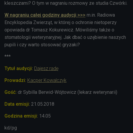
kleszczami? O tym w nagraniu rozmowy ze studia Czwórki.
W nagraniu całej godziny audycji >>>
m.in. Radiowa
Encyklopedia Zwierząt, w której o ochronie nietoperzy
opowiada dr Tomasz Kokurewicz. Mówiliśmy także o
stomatologii weterynaryjnej. Jak dbać o uzębienie naszych
pupili i czy warto stosować gryzaki?
***
Tytuł audycji:
Dajesz radę
Prowadzi:
Kacper Kowalczyk
Gość:
dr Sybilla Berwid-Wójtowicz (lekarz weterynarii)
Data emisji:
21.05.2018
Godzina emisji:
14.05
kd/pg