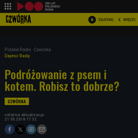
shopping_cart



WIĘCEJ
SŁUCHAJ

Polskie Radio
Czwórka
Dajesz Radę
Podróżowanie z psem i
kotem. Robisz to dobrze?
ostatnia aktualizacja:
21.05.2018 17:32