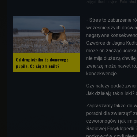
zdjęcie ilustracyjne
Foto: shu
- Stres to zaburzenie 
wcześniejszych doświad
negatywne konsekwencje
Czwórce dr Jagna Kudła
może on zacząć uciekać
nie mija dłuższą chwilę
Od drapieżnika do domowego
pupila. Co się zmieniło?
zwierzę może nawet ro
konsekwencje.
Czy należy podać zwier
Jak działają takie leki
Zapraszamy także do wy
poradni dla zwierząt” z
czworonogów i jak im p
Radiowej Encyklopedii 
podkowców, czyli niewi