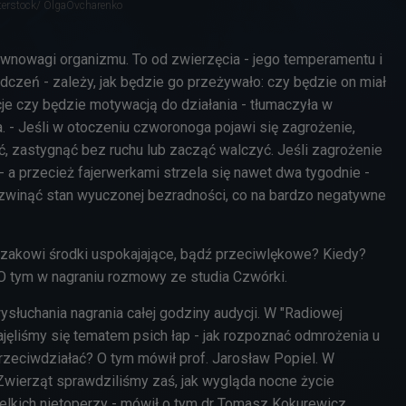
tterstock/ OlgaOvcharenko
równowagi organizmu. To od zwierzęcia - jego temperamentu i
czeń - zależy, jak będzie go przeżywało: czy będzie on miał
 czy będzie motywacją do działania - tłumaczyła w
. - Jeśli w otoczeniu czworonoga pojawi się zagrożenie,
, zastygnąć bez ruchu lub zacząć walczyć. Jeśli zagrożenie
 - a przecież fajerwerkami strzela się nawet dwa tygodnie -
zwinąć stan wyuczonej bezradności, co na bardzo negatywne
zakowi środki uspokajające, bądź przeciwlękowe? Kiedy?
? O tym w nagraniu rozmowy ze studia Czwórki.
słuchania nagrania całej godziny audycji. W "Radiowej
ajęliśmy się tematem psich łap - jak rozpoznać odmrożenia u
rzeciwdziałać? O tym mówił prof. Jarosław Popiel. W
Zwierząt sprawdziliśmy zaś, jak wygląda nocne życie
elkich nietoperzy - mówił o tym dr Tomasz Kokurewicz.