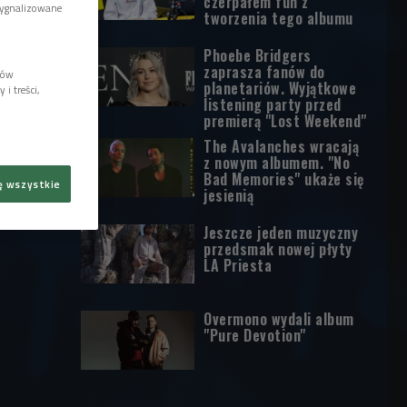
czerpałem fun z
sygnalizowane
tworzenia tego albumu
Phoebe Bridgers
zaprasza fanów do
lów
planetariów. Wyjątkowe
i treści,
listening party przed
premierą "Lost Weekend"
The Avalanches wracają
z nowym albumem. "No
Bad Memories" ukaże się
ę wszystkie
jesienią
Jeszcze jeden muzyczny
przedsmak nowej płyty
LA Priesta
Overmono wydali album
"Pure Devotion"