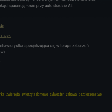
kąd spacerują łosie przy autostradzie A2.
adę
alczyk
ehawiorystka specjalizująca się w terapii zaburzeń
ów)
9
rka
zwierzęta
zwierzęta domowe
sylwester
zabawa
bezpieczeństwo