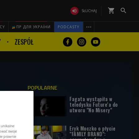
shopping_cart


SŁUCHAJ

ICY
ПР ДЛЯ УКРАЇНИ
PODCASTY
Y
ZESPÓŁ
POPULARNE
Fagata wystąpiła w
teledysku Future'a do
utworu "No Misery"
 unikalne
Eryk Moczko o płycie
tować swoje
"FAMILY BRAND":
wie prawnie