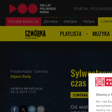
PORTAL POLSKIEGO
POLSKIE RADIO 24
JEDYNKA
DWÓJKA
TRÓJKA
CZWÓ
PLAYLISTA
MUZYKA
Sylwestrow
Polskie Radio
Czwórka
Dajesz Radę
czas dla z
ostatnia aktualizacja:
30.12.2019 17:57
Dbamy o 
My i nasi
5
p
identyfikat
Od wielu lat trw
wybory lub z