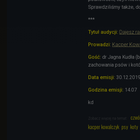
Sprawdziliśmy także, do
***
Tytuł audycji:
Dajesz r
Prowadzi:
Kacper Kow
Gość:
dr Jagna Kudła (b
zachowania psów i kot
Data emisji:
30.12
.201
Godzina emisji:
14.07
kd
czwó
Zobacz więcej na temat:
kacper kowalczyk
psy
koty