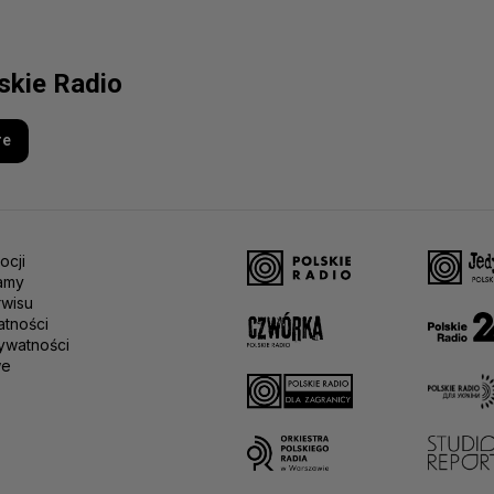
lskie Radio
re
ocji
amy
rwisu
atności
ywatności
we