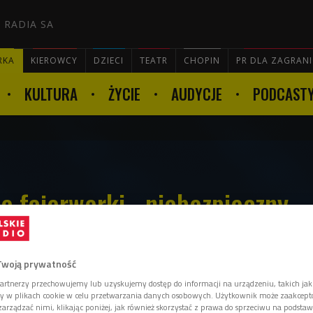
 RADIA SA
RKA
KIEROWCY
DZIECI
TEATR
CHOPIN
PR DLA ZAGRAN
KULTURA
ŻYCIE
AUDYCJE
PODCAST

e fajerwerki - niebezpieczny
wierząt
Twoją prywatność
artnerzy przechowujemy lub uzyskujemy dostęp do informacji na urządzeniu, takich jak
ory w plikach cookie w celu przetwarzania danych osobowych. Użytkownik może zaakcep
a kampania na rzecz zaprzestania
arządzać nimi, klikając poniżej, jak również skorzystać z prawa do sprzeciwu na podsta