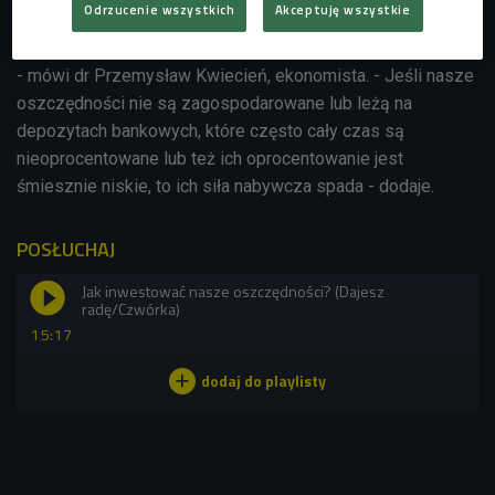
Odrzucenie wszystkich
Akceptuję wszystkie
rok do roku - poinformował Główny Urząd Statystyczny.
- Inflacja osiąga poziomy, których nie widzieliśmy od dawna
- mówi dr Przemysław Kwiecień, ekonomista. - Jeśli nasze
oszczędności nie są zagospodarowane lub leżą na
depozytach bankowych, które często cały czas są
nieoprocentowane lub też ich oprocentowanie jest
śmiesznie niskie, to ich siła nabywcza spada - dodaje.
POSŁUCHAJ
Jak inwestować nasze oszczędności? (Dajesz
radę/Czwórka)
15:17