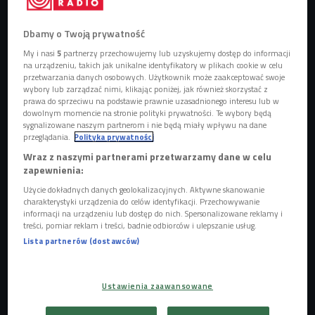
Dbamy o Twoją prywatność
Skąd się bierze inflacja i czy zniszczy oszczędności Polaków?
Foto:
Lisavetta/shutterstock.com
My i nasi
5
partnerzy przechowujemy lub uzyskujemy dostęp do informacji
na urządzeniu, takich jak unikalne identyfikatory w plikach cookie w celu
przetwarzania danych osobowych. Użytkownik może zaakceptować swoje
wybory lub zarządzać nimi, klikając poniżej, jak również skorzystać z
prawa do sprzeciwu na podstawie prawnie uzasadnionego interesu lub w
dowolnym momencie na stronie polityki prywatności. Te wybory będą
sygnalizowane naszym partnerom i nie będą miały wpływu na dane
przeglądania.
Polityka prywatności
Wraz z naszymi partnerami przetwarzamy dane w celu
zapewnienia:
Użycie dokładnych danych geolokalizacyjnych. Aktywne skanowanie
charakterystyki urządzenia do celów identyfikacji. Przechowywanie
informacji na urządzeniu lub dostęp do nich. Spersonalizowane reklamy i
treści, pomiar reklam i treści, badnie odbiorców i ulepszanie usług.
Lista partnerów (dostawców)
Pieniądze w niepodległej Polsce. Jak zmieniał się system
monetarny?
Ustawienia zaawansowane
Inflacja w październiku 2021 roku wyniosła 5,9 proc., licząc