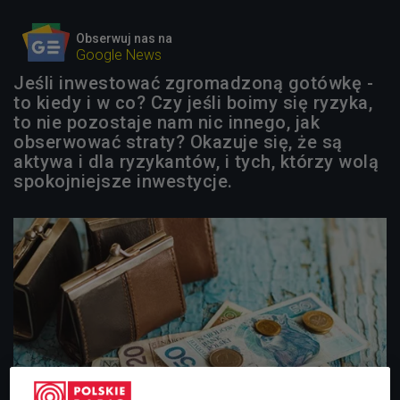
Obserwuj nas na
Google News
Jeśli inwestować zgromadzoną gotówkę -
to kiedy i w co? Czy jeśli boimy się ryzyka,
to nie pozostaje nam nic innego, jak
obserwować straty? Okazuje się, że są
aktywa i dla ryzykantów, i tych, którzy wolą
spokojniejsze inwestycje.