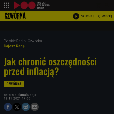
shopping_cart



WIĘCEJ
SŁUCHAJ

Polskie Radio
Czwórka
Dajesz Radę
Jak chronić oszczędności
przed inflacją?
ostatnia aktualizacja:
18.11.2021 17:00