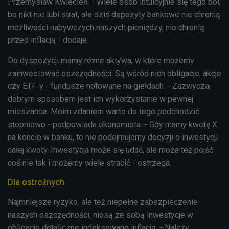
Przemysław Kwiecień. - Wiele osób intuicyjnie się tego boi,
bo nikt nie lubi strat, ale dziś depozyty bankowe nie chronią
możliwości nabywczych naszych pieniędzy, nie chronią
przed inflacją - dodaje.
Do dyspozycji mamy różne aktywa, w które możemy
zainwestować oszczędności. Są wśród nich obligacje, akcje
czy ETF-y - fundusze notowane na giełdach. - Zazwyczaj
dobrym sposobem jest ich wykorzystanie w pewnej
mieszance. Moim zdaniem warto do tego podchodzić
stopniowo - podpowiada ekonomista. - Gdy mamy kwotę X
na koncie w banku, to nie podejmujemy decyzji o inwestycji
całej kwoty. Inwestycja może się udać, ale może też pójść
coś nie tak i możemy wiele stracić - ostrzega.
Dla ostrożnych
Najmniejsze ryzyko, ale też niepełne zabezpieczenie
naszych oszczędności, niosą ze sobą inwestycje w
obligacje detaliczne indeksowane inflacją. - Należy