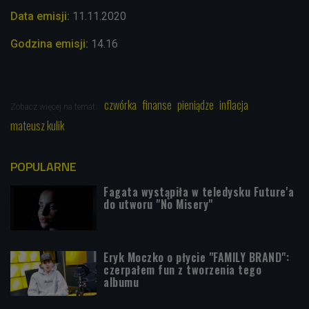
Data emisji:
11.11
.2020
Godzina emisji:
14.16
czwórka
finanse
pieniądze
inflacja
Zobacz więcej na temat:
mateusz kulik
POPULARNE
Fagata wystąpiła w teledysku Future'a
do utworu "No Misery"
Eryk Moczko o płycie "FAMILY BRAND":
czerpałem fun z tworzenia tego
albumu