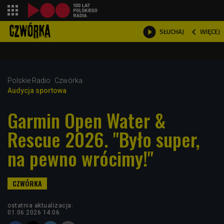
shopping_cart



WIĘCEJ
SŁUCHAJ

Polskie Radio
Czwórka
Audycja sportowa
Garmin Open Water &
Rescue 2026. "Było super,
na pewno wrócimy!"
ostatnia aktualizacja:
01.06.2026 14:06