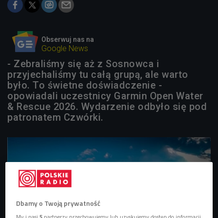
Obserwuj nas na
Google News
- Zebraliśmy się aż z Sosnowca i
przyjechaliśmy tu całą grupą, ale warto
było. To świetne doświadczenie -
opowiadali uczestnicy Garmin Open Water
& Rescue 2026. Wydarzenie odbyło się pod
patronatem Czwórki.
Dbamy o Twoją prywatność
My i nasi
5
partnerzy przechowujemy lub uzyskujemy dostęp do informacji