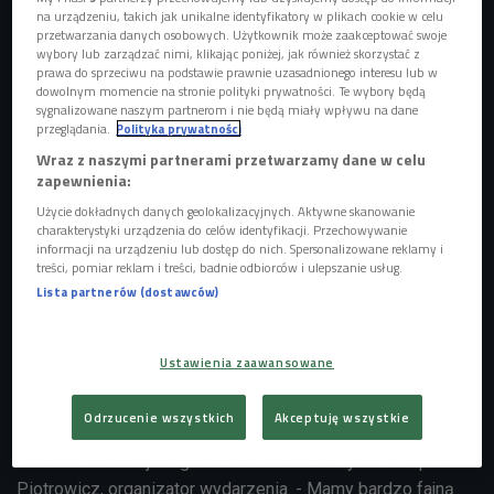
na urządzeniu, takich jak unikalne identyfikatory w plikach cookie w celu
przetwarzania danych osobowych. Użytkownik może zaakceptować swoje
wybory lub zarządzać nimi, klikając poniżej, jak również skorzystać z
prawa do sprzeciwu na podstawie prawnie uzasadnionego interesu lub w
dowolnym momencie na stronie polityki prywatności. Te wybory będą
Zawody Garmin Open Water 2026 odbyły się w wodach Zalewu
sygnalizowane naszym partnerom i nie będą miały wpływu na dane
Zegrzyńskiego
Foto: Shutterstock/Sunart Media
przeglądania.
Polityka prywatności
Powróciliśmy nad Zegrze, gdzie w weekend 30-31 maja
Wraz z naszymi partnerami przetwarzamy dane w celu
zapewnienia:
odbyła się pierwsza w tym sezonie impreza z cyklu Garmin
Open Water & Rescue 2026. Zawody rozegrano na Jeziorze
Użycie dokładnych danych geolokalizacyjnych. Aktywne skanowanie
charakterystyki urządzenia do celów identyfikacji. Przechowywanie
Zegrzyńskim, przy plaży Relax Place & Restaurant w
informacji na urządzeniu lub dostęp do nich. Spersonalizowane reklamy i
Zegrzu Południowym, a Czwórka objęła wydarzenie
treści, pomiar reklam i treści, badnie odbiorców i ulepszanie usług.
patronatem medialnym. Dziennikarz Czwórki Jędrzej
Lista partnerów (dostawców)
Rosiewicz, który był na miejscu z żółtym mikrofonem
sprawdzał, jak wygląda sportowa atmosfera nad wodą.
Ustawienia zaawansowane
Garmin Open Water & Rescue 2026 - posłuchaj nagrania
całej relacji
Odrzucenie wszystkich
Akceptuję wszystkie
- Moim zdaniem jest genialnie! - mówił Krzysztof "Spike"
Piotrowicz, organizator wydarzenia. - Mamy bardzo fajną