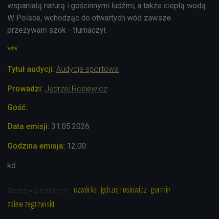
wspaniałą naturą i gościnnymi ludźmi, a także ciepłą wodą.
W Polsce, wchodząc do otwartych wód zawsze
przeżywam szok - tłumaczył.
***
Tytuł audycji:
Audycja sportowa
Prowadzi:
Jędrzej Rosiewicz
Gość:
Data emisji:
31.05
.2026
Godzina emisja:
12.00
kd
czwórka
jędrzej rosiewicz
garmin
Zobacz więcej na temat:
zalew zegrzyński