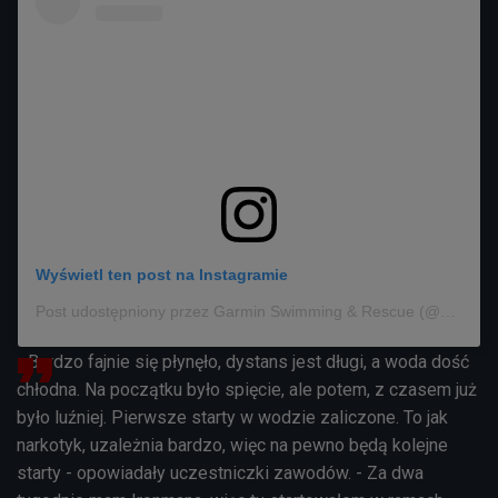
Wyświetl ten post na Instagramie
Post udostępniony przez Garmin Swimming & Rescue (@garmin_swimming_and_rescue)
- Bardzo fajnie się płynęło, dystans jest długi, a woda dość
chłodna. Na początku było spięcie, ale potem, z czasem już
było luźniej. Pierwsze starty w wodzie zaliczone. To jak
narkotyk, uzależnia bardzo, więc na pewno będą kolejne
starty - opowiadały uczestniczki zawodów. - Za dwa