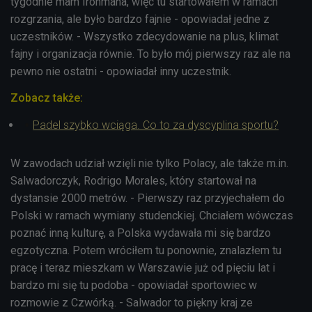
tygodnie mam Ironmana, więc tu startowałem w ramach
rozgrzania, ale było bardzo fajnie - opowiadał jedne z
uczestników. - Wszystko zdecydowanie na plus, klimat
fajny i organizacja równie. To było mój pierwszy raz ale na
pewno nie ostatni - opowiadał inny uczestnik.
Zobacz także:
Padel szybko wciąga. Co to za dyscyplina sportu?
W zawodach udział wzięli nie tylko Polacy, ale także m.in.
Salwadorczyk, Rodrigo Morales, który startował na
dystansie 2000 metrów. - Pierwszy raz przyjechałem do
Polski w ramach wymiany studenckiej. Chciałem wówczas
poznać inną kulturę, a Polska wydawała mi się bardzo
egzotyczna. Potem wróciłem tu ponownie, znalazłem tu
pracę i teraz mieszkam w Warszawie już od pięciu lat i
bardzo mi się tu podoba - opowiadał sportowiec w
rozmowie z Czwórką. - Salwador to piękny kraj ze