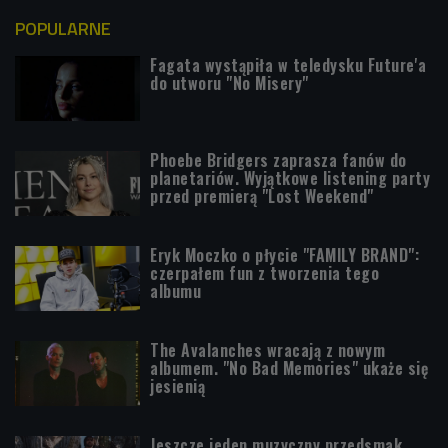
POPULARNE
Fagata wystąpiła w teledysku Future'a
do utworu "No Misery"
Phoebe Bridgers zaprasza fanów do
planetariów. Wyjątkowe listening party
przed premierą "Lost Weekend"
Eryk Moczko o płycie "FAMILY BRAND":
czerpałem fun z tworzenia tego
albumu
The Avalanches wracają z nowym
albumem. "No Bad Memories" ukaże się
jesienią
Jeszcze jeden muzyczny przedsmak