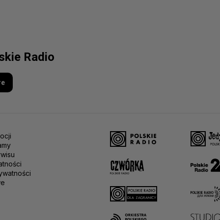
lskie Radio
re
ocji
amy
rwisu
atności
ywatności
we