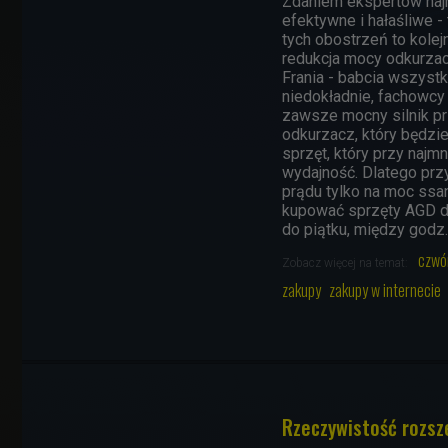
Zdaniem ekspertów najm
efektywne i hałaśliwe 
tych obostrzeń to kole
redukcja mocy odkurzac
Frania - babcia wszystk
niedokładnie, fachowcy 
zawsze mocny silnik pr
odkurzacz, który będzie
sprzęt, który przy naj
wydajność.
Dlatego prz
prądu tylko na moc ssan
kupować sprzęty AGD d
do piątku, między godz.
czwó
Zobacz więcej na temat:
zakupy
zakupy w internecie
Rzeczywistość rozsz