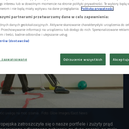
ia do sprzątania?
go interesu lub w dowolnym momencie na stronie polityki prywatności. Te wybory będą 
nerom i nie będą miały wpływu na dane przeglądania.
Polityka prywatności
szymi partnerami przetwarzamy dane w celu zapewnienia:
dnych danych geolokalizacyjnych. Aktywne skanowanie charakterystyki urządzenia do ce
i. Przechowywanie informacji na urządzeniu lub dostęp do nich. Spersonalizowane reklamy 
m i treści, badnie odbiorców i ulepszanie usług.
nerów (dostawców)
a zaawansowane
Odrzucenie wszystkich
Akceptuj
wróć uwagę na moc ssania
Foto: Glow Images/East News
opejska zatroszczyła się o nasze portfele i zużyty prąd.