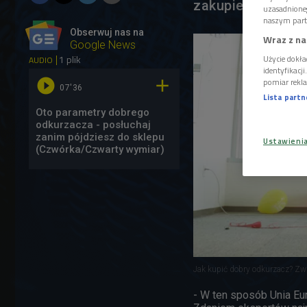
zakupie urządzen
uzasadnione
naszym part
Obserwuj nas na
Wraz z na
Google News
1 plik
Użycie dokła
AUDIO
identyfikacj


pomiar rekla
07'36
Lista part
Oto parametry dobrego
odkurzacza - posłuchaj
zanim pójdziesz do sklepu
Ustawieni
(Czwórka/Czwarty wymiar)
Jak kupić dobry odkurzacz? Z
- W ten sposób Unia Eur