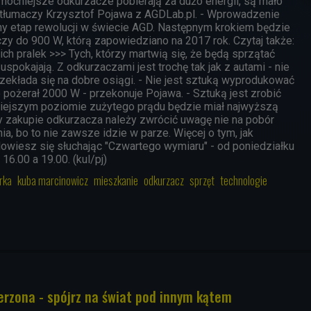
ocniejsze odkurzacze pobierają za dużo energii, są mało
- tłumaczy Krzysztof Pojawa z AGDLab.pl. - Wprowadzenie
jny etap rewolucji w świecie AGD. Następnym krokiem będzie
zy do 900 W, którą zapowiedziano na 2017 rok.
Czytaj także:
ich pralek
>>>
Tych, którzy martwią się, że będą sprzątać
uspokajają. Z odkurzaczami jest trochę tak jak z autami - nie
zekłada się na dobre osiągi. - Nie jest sztuką wyprodukować
 pożerał 2000 W - przekonuje Pojawa. - Sztuką jest zrobić
mniejszym poziomie zużytego prądu będzie miał najwyższą
y zakupie odkurzacza należy zwrócić uwagę nie na pobór
ia, bo to nie zawsze idzie w parze.
Więcej o tym, jak
owiesz się słuchając
"Czwartego wymiaru"
- od poniedziałku
 16.00 a 19.00.
(kul/pj)
rka
kuba marcinowicz
mieszkanie
odkurzacz
sprzęt
technologie
erzona - spójrz na świat pod innym kątem