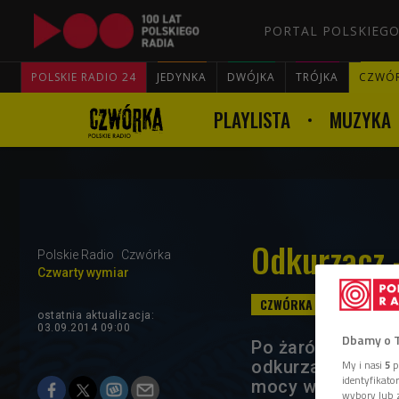
PORTAL POLSKIEGO
POLSKIE RADIO 24
JEDYNKA
DWÓJKA
TRÓJKA
CZWÓ
PLAYLISTA
MUZYKA
Odkurzacz 
Polskie Radio
Czwórka
Czwarty wymiar
ostatnia aktualizacja:
03.09.2014 09:00
Dbamy o 
Po żarówkach urz
odkurzaczami i z
My i nasi
5
p
identyfikat
mocy większej ni
wybory lub z