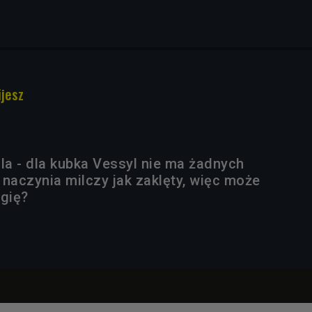
ijesz
la - dla kubka Vessyl nie ma żadnych
 naczynia milczy jak zaklęty, więc może
agię?