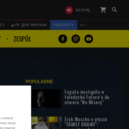
shopping_cart


SŁUCHAJ

ICY
ПР ДЛЯ УКРАЇНИ
PODCASTY
Y
ZESPÓŁ
POPULARNE
Fagata wystąpiła w
teledysku Future'a do
utworu "No Misery"
 unikalne
Eryk Moczko o płycie
tować swoje
"FAMILY BRAND":
wie prawnie