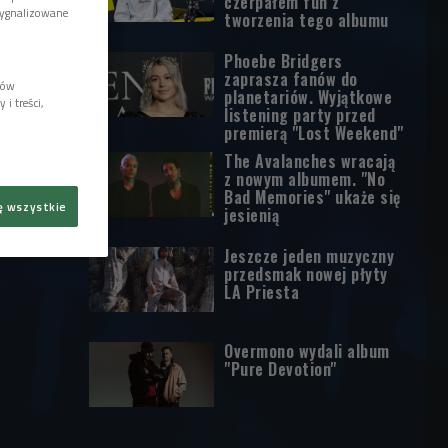
czerpałem fun z
sygnalizowane
tworzenia tego albumu
Phoebe Bridgers
zaprasza fanów do
lów
planetariów. Wyjątkowe
i treści,
listening party przed
premierą "Lost Weekend"
The Avalanches wracają
z nowym albumem. "No
Bad Memories" ukaże się
ę wszystkie
jesienią
Jeszcze jeden muzyczny
przedsmak nowej płyty
LA Priesta
Overmono wydali album
"Pure Devotion"