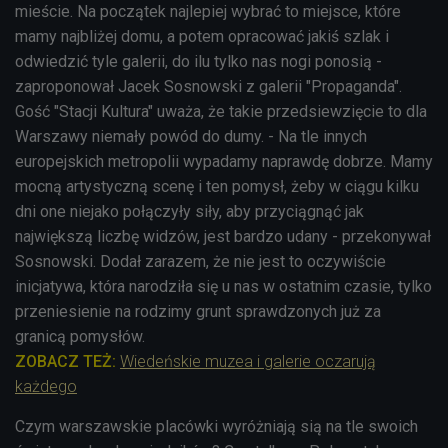
mieście. Na początek najlepiej wybrać to miejsce, które
mamy najbliżej domu, a potem opracować jakiś szlak i
odwiedzić tyle galerii, do ilu tylko nas nogi ponosią -
zaproponował Jacek Sosnowski z galerii "Propaganda".
Gość "Stacji Kultura" uważa, że takie przedsiewzięcie to dla
Warszawy niemały powód do dumy. - Na tle innych
europejskich metropolii wypadamy naprawdę dobrze. Mamy
mocną artystyczną scenę i ten pomysł, żeby w ciągu kilku
dni one niejako połączyły siły, aby przyciągnąć jak
największą liczbę widzów, jest bardzo udany - przekonywał
Sosnowski. Dodał zarazem, że nie jest to oczywiście
inicjatywa, która narodziła się u nas w ostatnim czasie, tylko
przeniesienie na rodzimy grunt sprawdzonych już za
granicą pomysłów.
ZOBACZ TEŻ:
Wiedeńskie muzea i galerie oczarują
każdego
Czym warszawskie placówki wyróżniają sią na tle swoich