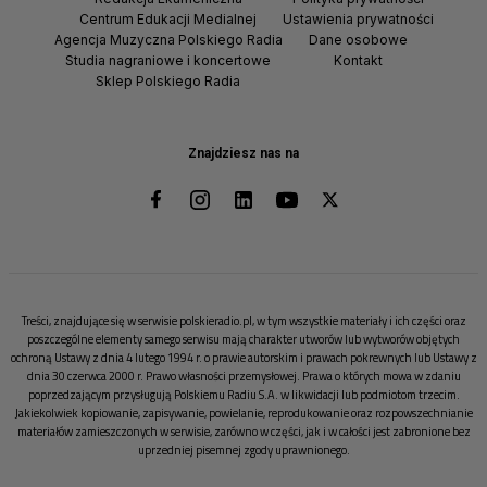
Centrum Edukacji Medialnej
Ustawienia prywatności
Agencja Muzyczna Polskiego Radia
Dane osobowe
Studia nagraniowe i koncertowe
Kontakt
Sklep Polskiego Radia
Znajdziesz nas na
Treści, znajdujące się w serwisie polskieradio.pl, w tym wszystkie materiały i ich części oraz
poszczególne elementy samego serwisu mają charakter utworów lub wytworów objętych
ochroną Ustawy z dnia 4 lutego 1994 r. o prawie autorskim i prawach pokrewnych lub Ustawy z
dnia 30 czerwca 2000 r. Prawo własności przemysłowej. Prawa o których mowa w zdaniu
poprzedzającym przysługują Polskiemu Radiu S.A. w likwidacji lub podmiotom trzecim.
Jakiekolwiek kopiowanie, zapisywanie, powielanie, reprodukowanie oraz rozpowszechnianie
materiałów zamieszczonych w serwisie, zarówno w części, jak i w całości jest zabronione bez
uprzedniej pisemnej zgody uprawnionego.