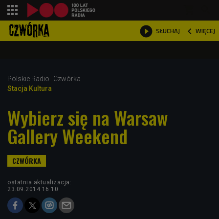
shopping_cart



WIĘCEJ
SŁUCHAJ

Polskie Radio
Czwórka
Stacja Kultura
Wybierz się na Warsaw
Gallery Weekend
ostatnia aktualizacja:
23.09.2014 16:10