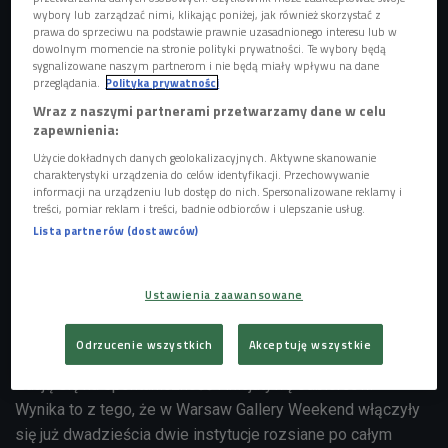
wybory lub zarządzać nimi, klikając poniżej, jak również skorzystać z
prawa do sprzeciwu na podstawie prawnie uzasadnionego interesu lub w
dowolnym momencie na stronie polityki prywatności. Te wybory będą
sygnalizowane naszym partnerom i nie będą miały wpływu na dane
przeglądania.
Polityka prywatności
Wraz z naszymi partnerami przetwarzamy dane w celu
zapewnienia:
Użycie dokładnych danych geolokalizacyjnych. Aktywne skanowanie
charakterystyki urządzenia do celów identyfikacji. Przechowywanie
informacji na urządzeniu lub dostęp do nich. Spersonalizowane reklamy i
treści, pomiar reklam i treści, badnie odbiorców i ulepszanie usług.
Lista partnerów (dostawców)
Czesław Olszewski: Salon Demonstracyjny Elektrowni Warszawskiej, architekci
Jadwiga i Janusz Ostrowscy, oraz Zygmunt Stepiński, 1937, ul.
Marszałkowska 150, sala główna I piętra
Foto: materiały prasowe/Galeria
Ustawienia zaawansowane
Raster
Okazuje się, że organizatorzy akcji nie przygotowali
Odrzucenie wszystkich
Akceptuję wszystkie
konkretnego, sprecyzowanego od A do Z planu działania.
Zdają się na spontaniczność i inicjatywę odbiorców. -
Wynika to z tego, że w Warsaw Gallery Weekend włączyły
się już dwadzieścia dwie instytucje rozsiane po całym