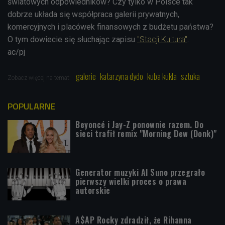
światowych odpowiedników? Czy tylko w Polsce tak
dobrze układa się współpraca galerii prywatnych,
komercyjnych i placówek finansowych z budżetu państwa?
O tym dowiecie się słuchając zapisu
"Stacji Kultura"
.
ac/pj
galerie
katarzyna dydo
kuba kukla
sztuka
Zobacz więcej na temat:
POPULARNE
Beyoncé i Jay-Z ponownie razem. Do
sieci trafił remix "Morning Dew (Donk)"
Generator muzyki AI Suno przegrało
pierwszy wielki proces o prawa
autorskie
A$AP Rocky zdradził, że Rihanna