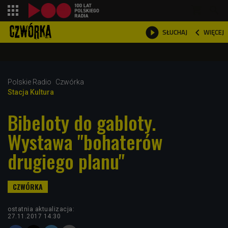
shopping_cart



WIĘCEJ
SŁUCHAJ

Polskie Radio
Czwórka
Stacja Kultura
Bibeloty do gabloty.
Wystawa "bohaterów
drugiego planu"
ostatnia aktualizacja:
27.11.2017 14:30