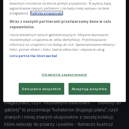
dowolnym momencie na stronie polityki prywatności. Te wybory będą
sygnalizowane naszym partnerom i nie będą miały wpływu na dane
przeglądania.
Polityka prywatności
Wraz z naszymi partnerami przetwarzamy dane w celu
zapewnienia:
Użycie dokładnych danych geolokalizacyjnych. Aktywne skanowanie
charakterystyki urządzenia do celów identyfikacji. Przechowywanie
informacji na urządzeniu lub dostęp do nich. Spersonalizowane reklamy i
treści, pomiar reklam i treści, badnie odbiorców i ulepszanie usług.
Lista partnerów (dostawców)
Ustawienia zaawansowane
(zdj. ilustracyjne)
Foto: Shutterstock/dom. publiczna/ Autorstwa Protasov AN
W roku jubileuszowym, z okazji 65 lat działania, Muzeum
Odrzucenie wszystkich
Akceptuję wszystkie
Literatury postanowiło podzielić się tym, co ma w swoich
magazynach, czyli "muzealnymi bibelotami". - "Bibeloty do
gabloty" to prezentacja "bohaterów drugiego planu", czyli
znanych i mniej znanych eksponatów z naszej kolekcji,
które należały do pisarzy i poetów - tłumaczy kustosz