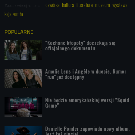
czwórka
kultura
literatura
muzeum
wystawa
Zobacz więcej na temat:
kaja zemła
POPULARNE
"Kochane kłopoty" doczekają się
oficjalnego dokumentu
Amelie Lens i Angèle w duecie. Numer
"run" już dostępny
Nie będzie amerykańskiej wersji "Squid
Game"
Danielle Ponder zapowiada nowy album.
Jest też singiel