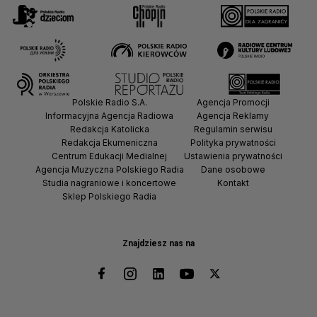
Polskie Radio S.A.
Agencja Promocji
Informacyjna Agencja Radiowa
Agencja Reklamy
Redakcja Katolicka
Regulamin serwisu
Redakcja Ekumeniczna
Polityka prywatności
Centrum Edukacji Medialnej
Ustawienia prywatności
Agencja Muzyczna Polskiego Radia
Dane osobowe
Studia nagraniowe i koncertowe
Kontakt
Sklep Polskiego Radia
Znajdziesz nas na