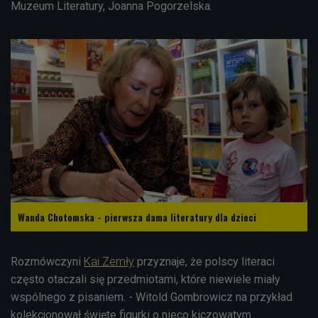
Muzeum Literatury, Joanna Pogorzelska.
Wanda Chotomska - pierwsza dama literatury dla dzieci
Rozmówczyni
Kai Zemły
przyznaje, że polscy literaci
często otaczali się przedmiotami, które niewiele miały
wspólnego z pisaniem. - Witold Gombrowicz na przykład
kolekcjonował święte figurki o nieco kiczowatym