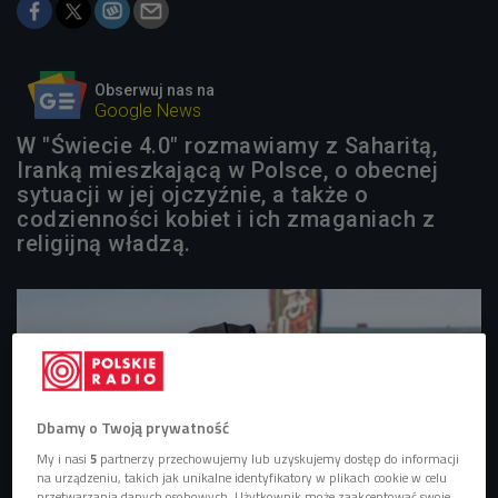
Obserwuj nas na
Google News
W "Świecie 4.0" rozmawiamy z Saharitą,
Iranką mieszkającą w Polsce, o obecnej
sytuacji w jej ojczyźnie, a także o
codzienności kobiet i ich zmaganiach z
religijną władzą.
Dbamy o Twoją prywatność
My i nasi
5
partnerzy przechowujemy lub uzyskujemy dostęp do informacji
na urządzeniu, takich jak unikalne identyfikatory w plikach cookie w celu
przetwarzania danych osobowych. Użytkownik może zaakceptować swoje