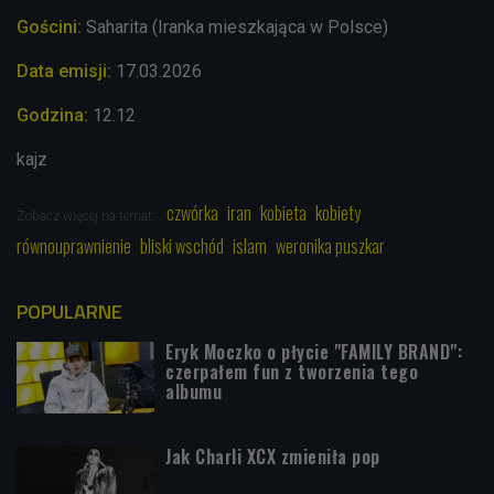
Gościni:
Saharita (Iranka mieszkająca w Polsce)
Data emisji:
17.03
.2026
Godzina:
12.12
kajz
czwórka
iran
kobieta
kobiety
Zobacz więcej na temat:
równouprawnienie
bliski wschód
islam
weronika puszkar
POPULARNE
Eryk Moczko o płycie "FAMILY BRAND":
czerpałem fun z tworzenia tego
albumu
Jak Charli XCX zmieniła pop