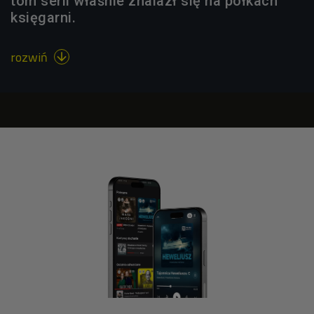
tom serii właśnie znalazł się na półkach
księgarni.
rozwiń
