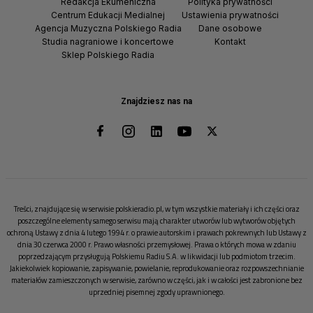
Redakcja Ekumeniczna
Polityka prywatności
Centrum Edukacji Medialnej
Ustawienia prywatności
Agencja Muzyczna Polskiego Radia
Dane osobowe
Studia nagraniowe i koncertowe
Kontakt
Sklep Polskiego Radia
Znajdziesz nas na
Treści, znajdujące się w serwisie polskieradio.pl, w tym wszystkie materiały i ich części oraz
poszczególne elementy samego serwisu mają charakter utworów lub wytworów objętych
ochroną Ustawy z dnia 4 lutego 1994 r. o prawie autorskim i prawach pokrewnych lub Ustawy z
dnia 30 czerwca 2000 r. Prawo własności przemysłowej. Prawa o których mowa w zdaniu
poprzedzającym przysługują Polskiemu Radiu S.A. w likwidacji lub podmiotom trzecim.
Jakiekolwiek kopiowanie, zapisywanie, powielanie, reprodukowanie oraz rozpowszechnianie
materiałów zamieszczonych w serwisie, zarówno w części, jak i w całości jest zabronione bez
uprzedniej pisemnej zgody uprawnionego.