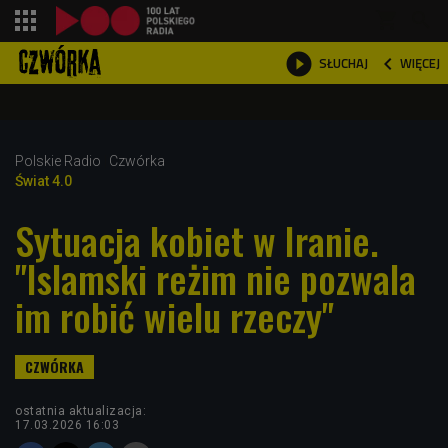
shopping_cart



WIĘCEJ
SŁUCHAJ

Polskie Radio
Czwórka
Świat 4.0
Sytuacja kobiet w Iranie.
"Islamski reżim nie pozwala
im robić wielu rzeczy"
ostatnia aktualizacja:
17.03.2026 16:03