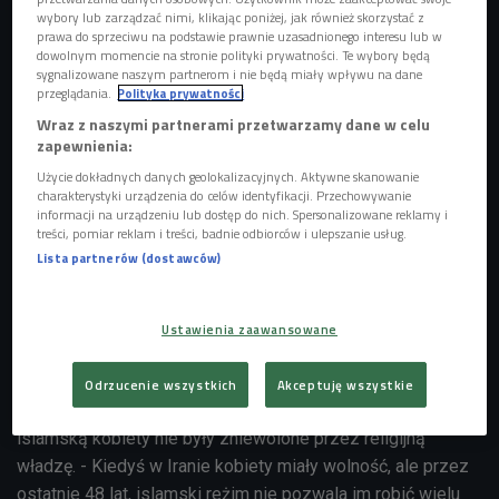
wybory lub zarządzać nimi, klikając poniżej, jak również skorzystać z
prawa do sprzeciwu na podstawie prawnie uzasadnionego interesu lub w
dowolnym momencie na stronie polityki prywatności. Te wybory będą
Zdjęcie ilustracyjne
Foto: Shutterstock
sygnalizowane naszym partnerom i nie będą miały wpływu na dane
przeglądania.
Polityka prywatności
- Dużo rzeczy kobietom nie wolno w Iranie. Kobiety nie
Wraz z naszymi partnerami przetwarzamy dane w celu
mogą śpiewać solo, nie mogą ubierać się tak jak uważają -
zapewnienia:
są zasady, do których muszą się stosować. Jeśli tego nie
Użycie dokładnych danych geolokalizacyjnych. Aktywne skanowanie
robią, dostaje się karę lub mandat - mówi w Czwórce
charakterystyki urządzenia do celów identyfikacji. Przechowywanie
informacji na urządzeniu lub dostęp do nich. Spersonalizowane reklamy i
Saharita, Iranka mieszkającą w Polsce. - Funkcjonuje policja
treści, pomiar reklam i treści, badnie odbiorców i ulepszanie usług.
moralności, oni w każdej w chwili podejść do ciebie i
Lista partnerów (dostawców)
powiedzieć, że ubrałaś się źle - dodaje.
Ustawienia zaawansowane
Posłuchaj audycji "Świat 4.0" o sytuacji w Iranie
Odrzucenie wszystkich
Akceptuję wszystkie
Jak podkreśla gościni Czwórki, przed irańską rewolucją
islamską kobiety nie były zniewolone przez religijną
władzę. - Kiedyś w Iranie kobiety miały wolność, ale przez
ostatnie 48 lat, islamski reżim nie pozwala im robić wielu