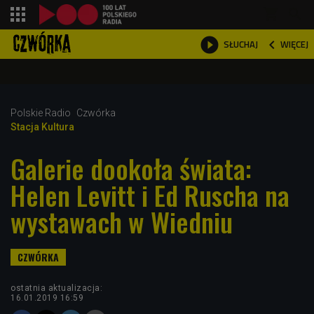
shopping_cart



WIĘCEJ
SŁUCHAJ

Polskie Radio
Czwórka
Stacja Kultura
Galerie dookoła świata:
Helen Levitt i Ed Ruscha na
wystawach w Wiedniu
ostatnia aktualizacja:
16.01.2019 16:59