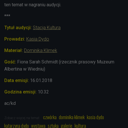
ten temat w nagraniu audycji.
***
Tytuł audycji:
Stacja Kultura
Prowadzi:
Kasia Dydo
Materiał:
Dominika Klimek
Gość:
Fiona Sarah Schmidt (rzecznik prasowy Muzeum
Albertina w Wiedniu)
Data emisji:
16.01
.2018
Godzina emisji:
10.32
ac/kd
czwórka
dominika klimek
kasia dydo
Zobacz więcej na temat:
katarzyna dydo
wystawa
sztuka
galerie
kultura