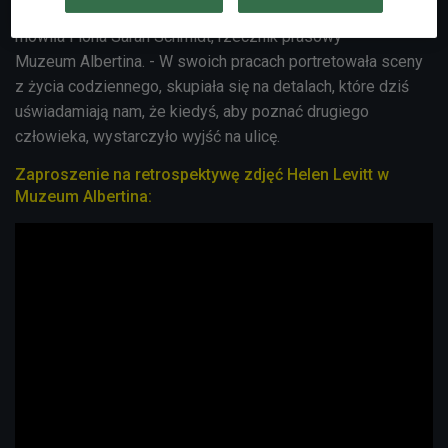
dzielnic, takich jak Lower East Side, Bronx i Harlem -
mówiła
Fiona Sarah Schmidt, rzecznik prasowy
Muzeum
Albertina. - W swoich pracach portretowała sceny
z życia codziennego, s
kupiała się na detalach, które dziś
uświadamiają nam, że kiedyś, aby poznać drugiego
człowieka, wystarczyło wyjść na ulicę.
Zaproszenie na retrospektywę zdjęć Helen Levitt w
Muzeum Albertina: