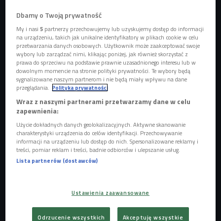
w Wiedniu, futuryzm Kaarela Kurismyy w Talinie. Poleca
Dominika Klimek (Stacja kultura/Czwórka)
Dbamy o Twoją prywatność
My i nasi
5
partnerzy przechowujemy lub uzyskujemy dostęp do informacji
na urządzeniu, takich jak unikalne identyfikatory w plikach cookie w celu
przetwarzania danych osobowych. Użytkownik może zaakceptować swoje
wybory lub zarządzać nimi, klikając poniżej, jak również skorzystać z
prawa do sprzeciwu na podstawie prawnie uzasadnionego interesu lub w
dowolnym momencie na stronie polityki prywatności. Te wybory będą
sygnalizowane naszym partnerom i nie będą miały wpływu na dane
przeglądania.
Polityka prywatności
Wraz z naszymi partnerami przetwarzamy dane w celu
zapewnienia:
Użycie dokładnych danych geolokalizacyjnych. Aktywne skanowanie
charakterystyki urządzenia do celów identyfikacji. Przechowywanie
informacji na urządzeniu lub dostęp do nich. Spersonalizowane reklamy i
treści, pomiar reklam i treści, badnie odbiorców i ulepszanie usług.
Lista partnerów (dostawców)
Wystawa prac amerykańskiej fotografki Helen Levitt w Museo de Colecciones
ICO w Madrycie
Foto: PAP/FERNANDO ALVARADO
- Helen Levitt była pionierką fotografii ulicznej, kronikarką
Ustawienia zaawansowane
Nowego Jorku i życia, które się w nim toczyło. W centrum
jej uwagi znajdowali się głównie mieszkańcy ubogich
Odrzucenie wszystkich
Akceptuję wszystkie