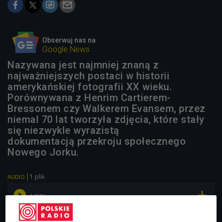
Obserwuj nas na
Google News
Nazywana jest najmniej znaną z
najważniejszych postaci w historii
amerykańskiej fotografii XX wieku.
Porównywana z Henrim Cartierem-
Bressonem czy Walkerem Evansem, przez
niemal 70 lat tworzyła zdjęcia, które stały
się niezwykle wyrazistą
dokumentacją przekroju społecznego
Nowego Jorku.
1 plik
AUDIO


10'26
Helen Levitt, Ed Ruscha, Nico Pirosmani na wystawach