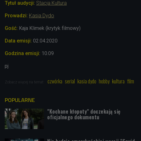
Tytuł audycji:
Stacja Kultura
Prowadzi:
Kasia Dydo
Gość:
Kaja Klimek (krytyk filmowy)
Data emisji:
02.04
.2020
Godzina emisji:
10.09
pj
czwórka
serial
kasia dydo
hobby
kultura
film
Zobacz więcej na temat:
POPULARNE
"Kochane kłopoty" doczekają się
oficjalnego dokumentu