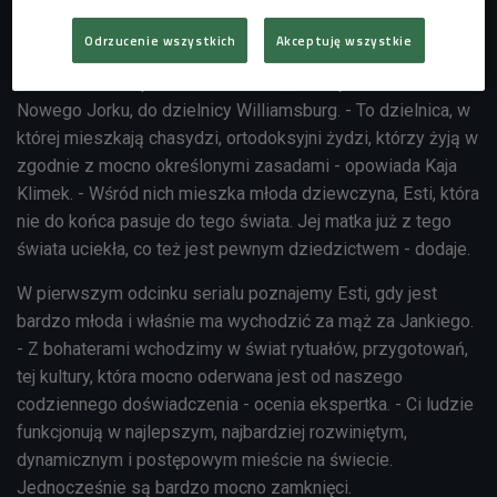
Seriale na kwarantannę poleca Kaja Klimek
Odrzucenie wszystkich
Akceptuję wszystkie
"Unorthodox" to prawdziwa historia, która przenosi nas do
Nowego Jorku, do dzielnicy Williamsburg. - To dzielnica, w
której mieszkają chasydzi, ortodoksyjni żydzi, którzy żyją w
zgodnie z mocno określonymi zasadami - opowiada Kaja
Klimek. - Wśród nich mieszka młoda dziewczyna, Esti, która
nie do końca pasuje do tego świata. Jej matka już z tego
świata uciekła, co też jest pewnym dziedzictwem - dodaje.
W pierwszym odcinku serialu poznajemy Esti, gdy jest
bardzo młoda i właśnie ma wychodzić za mąż za Jankiego.
- Z bohaterami wchodzimy w świat rytuałów, przygotowań,
tej kultury, która mocno oderwana jest od naszego
codziennego doświadczenia - ocenia ekspertka. - Ci ludzie
funkcjonują w najlepszym, najbardziej rozwiniętym,
dynamicznym i postępowym mieście na świecie.
Jednocześnie są bardzo mocno zamknięci.