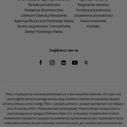
Redakcja Katolicka
Regulamin serwisu
Redakcja Ekumeniczna
Polityka prywatności
Centrum Edukacji Medialnej
Ustawienia prywatności
Agencja Muzyczna Polskiego Radia
Dane osobowe
Studia nagraniowe i koncertowe
Kontakt
Sklep Polskiego Radia
Znajdziesz nas na
Treści, znajdujące się w serwisie polskieradio.pl, w tym wszystkie materiały i ich części oraz
poszczególne elementy samego serwisu mają charakter utworów lub wytworów objętych
ochroną Ustawy z dnia 4 lutego 1994 r. o prawie autorskim i prawach pokrewnych lub Ustawy z
dnia 30 czerwca 2000 r. Prawo własności przemysłowej. Prawa o których mowa w zdaniu
poprzedzającym przysługują Polskiemu Radiu S.A. w likwidacji lub podmiotom trzecim.
Jakiekolwiek kopiowanie, zapisywanie, powielanie, reprodukowanie oraz rozpowszechnianie
materiałów zamieszczonych w serwisie, zarówno w części, jak i w całości jest zabronione bez