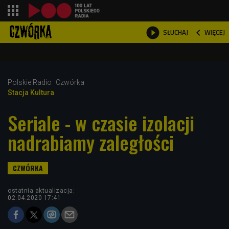
shopping_cart



WIĘCEJ
SŁUCHAJ

Polskie Radio
Czwórka
Stacja Kultura
Seriale - w czasie izolacji
nadrabiamy zaległości
ostatnia aktualizacja:
02.04.2020 17:41