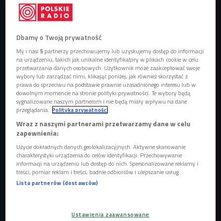
Dbamy o Twoją prywatność
My i nasi
5
partnerzy przechowujemy lub uzyskujemy dostęp do informacji
na urządzeniu, takich jak unikalne identyfikatory w plikach cookie w celu
przetwarzania danych osobowych. Użytkownik może zaakceptować swoje
wybory lub zarządzać nimi, klikając poniżej, jak również skorzystać z
Zdjęcie ilustracyjne
Foto: Shutterstock.com/Roman Samborskyi
prawa do sprzeciwu na podstawie prawnie uzasadnionego interesu lub w
dowolnym momencie na stronie polityki prywatności. Te wybory będą
sygnalizowane naszym partnerom i nie będą miały wpływu na dane
przeglądania.
Polityka prywatności
Wraz z naszymi partnerami przetwarzamy dane w celu
zapewnienia:
Użycie dokładnych danych geolokalizacyjnych. Aktywne skanowanie
charakterystyki urządzenia do celów identyfikacji. Przechowywanie
informacji na urządzeniu lub dostęp do nich. Spersonalizowane reklamy i
treści, pomiar reklam i treści, badnie odbiorców i ulepszanie usług.
Lista partnerów (dostawców)
Ustawienia zaawansowane