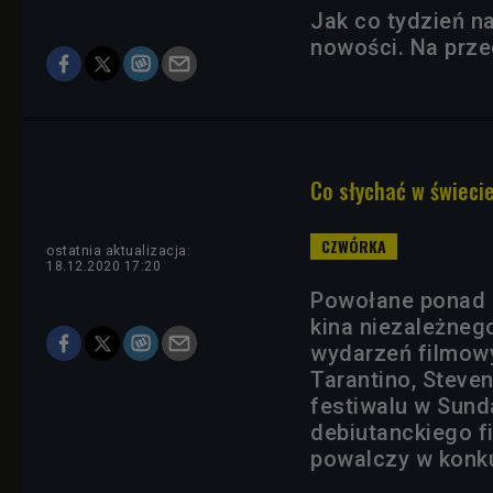
Jak co tydzień n
nowości. Na prze
Co słychać w świeci
ostatnia aktualizacja:
18.12.2020 17:20
Powołane ponad 4
kina niezależneg
wydarzeń filmowy
Tarantino, Steve
festiwalu w Sund
debiutanckiego fi
powalczy w konku