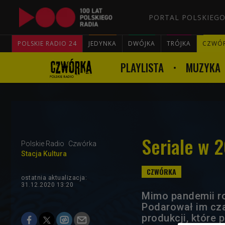
PORTAL POLSKIEGO
POLSKIE RADIO 24
JEDYNKA
DWÓJKA
TRÓJKA
CZWÓ
PLAYLISTA
MUZYKA
Seriale w 2
Polskie Radio
Czwórka
Stacja Kultura
ostatnia aktualizacja:
31.12.2020 13:20
Mimo pandemii ro
Podarował im cza
produkcji, które