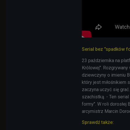
Serial bez "spadków f
23 października na plat
Królowej".
Rozgrywany w 
dziewczyny o imieniu Be
który jest miłośnikiem 
zaczyna uczyć się grać. 
szachistką. - Ten seria
formy". W roli dorosłej
arcymistrz Marcin Doro
Sprawdź także: