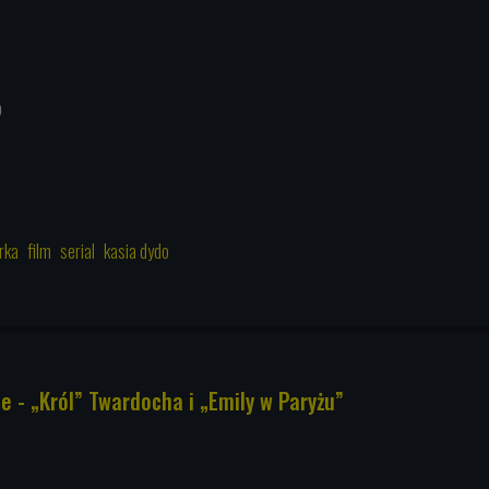
0
rka
film
serial
kasia dydo
e - „Król” Twardocha i „Emily w Paryżu”