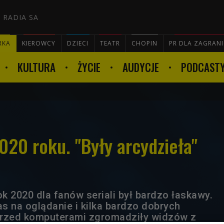
 RADIA SA
RKA
KIEROWCY
DZIECI
TEATR
CHOPIN
PR DLA ZAGRAN
KULTURA
ŻYCIE
AUDYCJE
PODCAST

020 roku. "Były arcydzieła"
k 2020 dla fanów seriali był bardzo łaskawy.
s na oglądanie i kilka bardzo dobrych
 przed komputerami zgromadziły widzów z