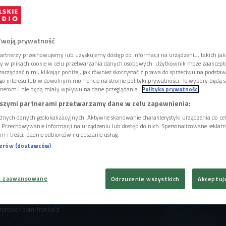
Wśród nich są takie tytuły, które będę
a życia - przyznaje krytyczka Kaja Klimek.
Twoją prywatność
artnerzy przechowujemy lub uzyskujemy dostęp do informacji na urządzeniu, takich jak
ory w plikach cookie w celu przetwarzania danych osobowych. Użytkownik może zaakcep
arządzać nimi, klikając poniżej, jak również skorzystać z prawa do sprzeciwu na podsta
go interesu lub w dowolnym momencie na stronie polityki prywatności. Te wybory będą 
nerom i nie będą miały wpływu na dane przeglądania.
Polityka prywatności
szymi partnerami przetwarzamy dane w celu zapewnienia:
dnych danych geolokalizacyjnych. Aktywne skanowanie charakterystyki urządzenia do ce
i. Przechowywanie informacji na urządzeniu lub dostęp do nich. Spersonalizowane reklamy 
m i treści, badnie odbiorców i ulepszanie usług.
nerów (dostawców)
a zaawansowane
Odrzucenie wszystkich
Akceptuj
terstock.com/frankie's