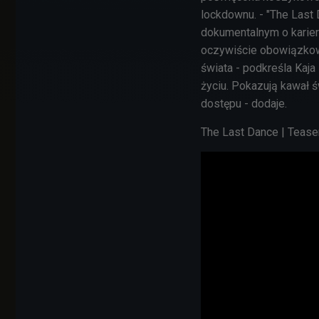
lockdownu. -
"The Last 
dokumentalnym o karierz
oczywiście obowiązkowa 
świata - podkreśla Kaja
życiu. P
okazują kawał św
dostępu - dodaje.
The Last Dance | Teaser