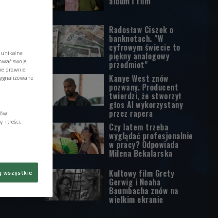
album i film
Radosław Ciszek o
banknotach. "W
cyfrowym świecie to
 unikalne
piękny analogowy
tować swoje
przedmiot"
wie prawnie
Kanye West znów
sygnalizowane
pozwany. Producent
twierdzi, że stworzył
głos AI wykorzystany
przez rapera
lów
i treści,
Czy latem trzeba
wyglądać profesjonalnie
w pracy? Odpowiada
Milena Bekalarska
Kultowy film Grety
ę wszystkie
Gerwig i Noaha
Baumbacha znów na
wielkim ekranie