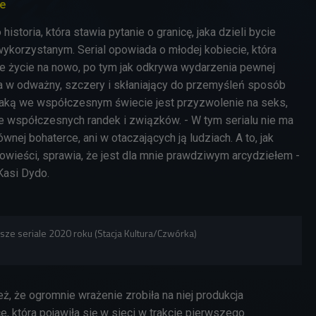
ze
historia, która stawia pytanie o granicę, jaka dzieli bycie
korzystanym. Serial opowiada o młodej kobiecie, która
e życie na nowo, po tym jak odkrywa wydarzenia pewnej
ra w odważny, szczery i skłaniający do przemyśleń sposób
 jaką we współczesnym świecie jest przyzwolenie na seks,
e współczesnych randek i związków. -
W tym serialu nie ma
ównej bohaterce, ani w otaczających ją ludziach. A to, jak
owieści, sprawia, że jest dla mnie prawdziwym arcydziełem -
Kasi Dydo.
rsze seriale 2020 roku (Stacja Kultura/Czwórka)
eż, że ogromnie wrażenie zrobiła na niej produkcja
 która pojawiła się w sieci w trakcie pierwszego