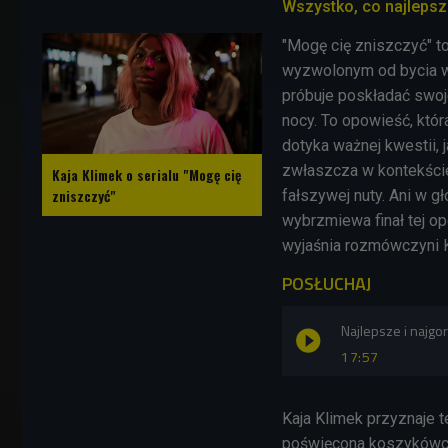
Wszystko, co najleps
"Mogę cię zniszczyć" to 
wyzwolonym od bycia wy
próbuje poskładać swoj
nocy. To opowieść, któ
dotyka ważnej kwestii,
zwłaszcza w kontekści
Kaja Klimek o serialu "Mogę cię
zniszczyć"
fałszywej nuty. Ani w gł
wybrzmiewa finał tej op
wyjaśnia rozmówczyni 
POSŁUCHAJ
Najlepsze i najgo
17:57
Kaja Klimek przyznaje t
poświęcona koszykówce,