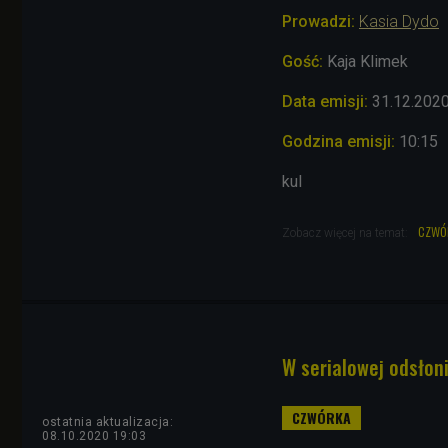
Prowadzi:
Kasia Dydo
Gość:
Kaja Klimek
Data emisji:
31.12
.202
Godzina emisji:
10:15
kul
czwó
Zobacz więcej na temat:
W serialowej odsłoni
ostatnia aktualizacja:
08.10.2020 19:03