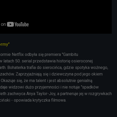
ormy"
formie Netflix odbyła się premiera "Gambitu
latach 50. serial przedstawia historię osieroconej
th. Bohaterka trafia do sierocińca, gdzie spotyka woźnego,
szachów. Zaprzyjaźniają się i dziewczyna pod jego okiem
Okazuje się, że ma talent i jest absolutnie genialną
l daje widzowi dużo przyjemności i nie notuje "spadków
 Beth zachwyca
Anya Taylor-Joy, a partneruje jej w rozgrywkach
ciński - opowiada krytyczka filmowa.