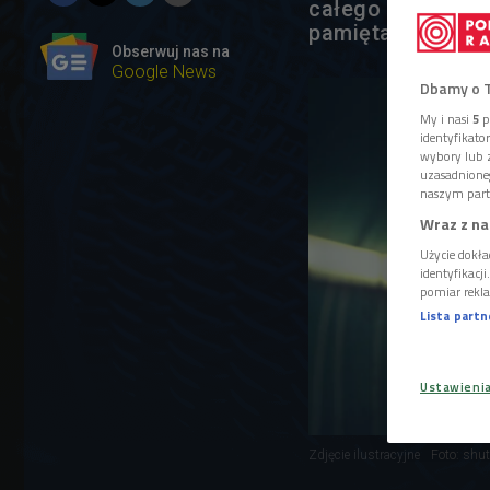
całego świata. - 
pamiętać do końc
Obserwuj nas na
Google News
Dbamy o 
My i nasi
5
p
identyfikat
wybory lub z
uzasadnione
naszym part
Wraz z na
Użycie dokła
identyfikacj
pomiar rekla
Lista part
Ustawieni
Zdjęcie ilustracyjne
Foto: shut