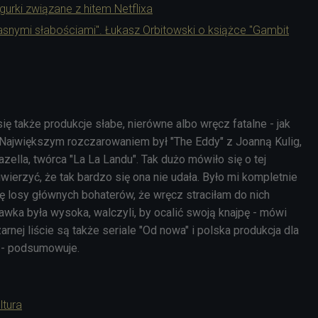
gurki związane z hitem Netflixa
własnymi słabościami". Łukasz Orbitowski o książce "Gambit
ię także produkcje słabe, nierówne albo wręcz fatalne - jak
- Największym rozczarowaniem był "
The Eddy" z Joanną Kulig,
ella, twórca "La La Landu". Tak dużo mówiło się o tej
uwierzyć, że tak bardzo się ona nie udała. Było mi kompletnie
ię losy głównych bohaterów, że wręcz straciłam do nich
awka była wysoka, walczyli, by ocalić swoją knajpę - mówi
arnej liście są także seriale "Od nowa" i polska produkcja dla
u" - podsumowuje.
ltura