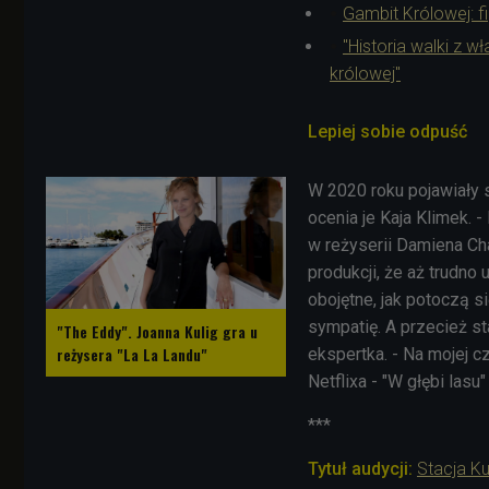
Gambit Królowej: fi
"Historia walki z 
królowej"
Lepiej sobie odpuść
W 2020 roku pojawiały s
ocenia je Kaja Klimek. 
w reżyserii
Damiena Chaz
produkcji, że aż trudno 
obojętne, jak potoczą s
sympatię. A przecież st
"The Eddy". Joanna Kulig gra u
reżysera "La La Landu"
ekspertka. -
Na mojej cz
Netflixa - "W głębi las
***
Tytuł audycji:
Stacja Ku