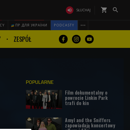
shopping_cart


SŁUCHAJ

ICY
ПР ДЛЯ УКРАЇНИ
PODCASTY
Y
ZESPÓŁ
POPULARNE
Film dokumentalny o
powrocie Linkin Park
trafi do kin
Amyl and the Sniffers
zapowiadają koncertowy