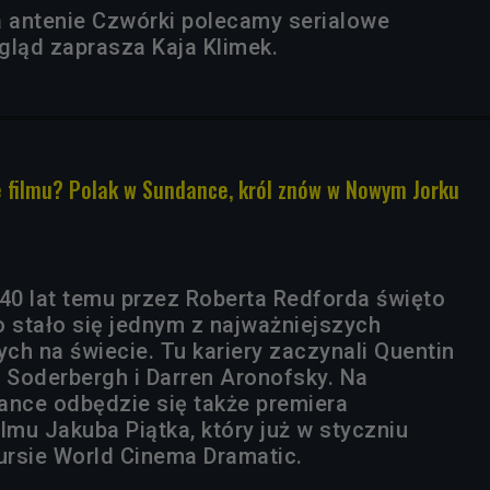
a antenie Czwórki polecamy serialowe
gląd zaprasza Kaja Klimek.
e filmu? Polak w Sundance, król znów w Nowym Jorku
0 lat temu przez Roberta Redforda święto
o stało się jednym z najważniejszych
ch na świecie. Tu kariery zaczynali Quentin
n Soderbergh i Darren Aronofsky. Na
ance odbędzie się także premiera
lmu Jakuba Piątka, który już w styczniu
rsie World Cinema Dramatic.