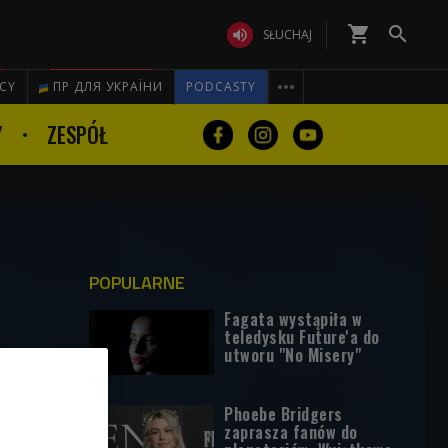
shopping_cart


SŁUCHAJ

ICY
ПР ДЛЯ УКРАЇНИ
PODCASTY
Y
ZESPÓŁ
POPULARNE
Fagata wystąpiła w
teledysku Future'a do
utworu "No Misery"
Phoebe Bridgers
zaprasza fanów do