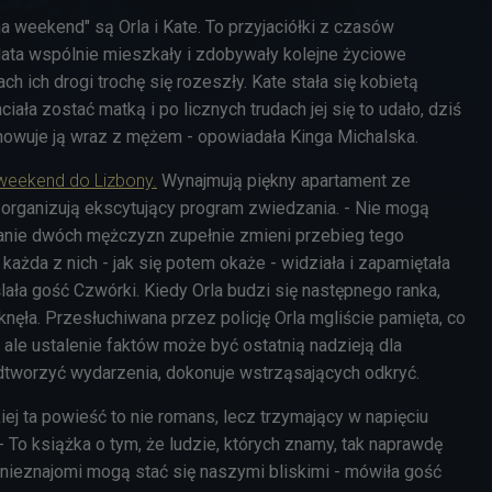
 weekend" są Orla i Kate. To przyjaciółki z czasów
 lata wspólnie mieszkały i zdobywały kolejne życiowe
ch ich drogi trochę się rozeszły. Kate stała się kobietą
hciała zostać matką i po licznych trudach jej się to udało, dziś
chowuje ją wraz z mężem - opowiadała Kinga Michalska.
weekend do Lizbony.
Wynajmują
piękny apartament ze
organizują ekscytujący program zwiedzania. - Nie mogą
anie dwóch mężczyzn zupełnie zmieni przebieg tego
 każda z nich - jak się potem okaże - widziała i zapamiętała
ślała gość Czwórki. K
iedy Orla budzi się następnego ranka,
iknęła. Przesłuchiwana przez policję Orla mgliście pamięta, co
, ale ustalenie faktów może być ostatnią nadzieją dla
odtworzyć wydarzenia, dokonuje wstrząsających odkryć.
ej ta powieść to nie romans, lecz trzymający w napięciu
 - To książka o tym, że ludzie, których znamy, tak naprawdę
nieznajomi mogą stać się naszymi bliskimi - mówiła gość