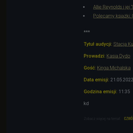
Allie Reynolds i jej
Polecamy książki:
***
Tytuł audycji:
Stacja Ku
Prowadzi:
Kasia Dydo
Gość:
Kinga Michalska
Data emisji:
21.05.202
Godzina emisji:
11:35
kd
czwó
Zobacz więcej na temat: