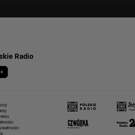
lskie Radio
re
ocji
amy
rwisu
atności
ywatności
we