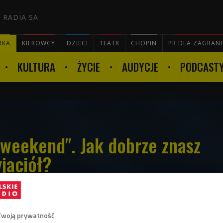
 RADIA SA
RKA
KIEROWCY
DZIECI
TEATR
CHOPIN
PR DLA ZAGRAN
KULTURA
ŻYCIE
AUDYCJE
PODCAST

 weekend". Jak dobrze znasz
jaciół?
nd" Sarah Alderson to opowieść o
Twoją prywatność