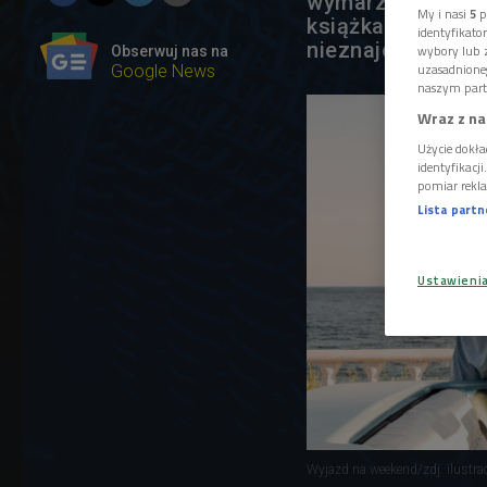
wymarzonej podró
My i nasi
5
p
książka o tym, że
identyfikat
nieznajomi - mów
wybory lub z
Obserwuj nas na
uzasadnione
Google News
naszym part
Wraz z na
Użycie dokła
identyfikacj
pomiar rekla
Lista part
Ustawieni
Wyjazd na weekend/zdj. ilustra