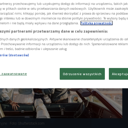
ży, która zamienia się w koszmar. - To
artnerzy przechowujemy lub uzyskujemy dostęp do informacji na urządzeniu, takich jak
 bliscy potrafią być dla nas bardzo
ory w plikach cookie w celu przetwarzania danych osobowych. Użytkownik może zaakcep
iła Kinga Michalska.
arządzać nimi, klikając poniżej, jak również skorzystać z prawa do sprzeciwu na podsta
go interesu lub w dowolnym momencie na stronie polityki prywatności. Te wybory będą 
nerom i nie będą miały wpływu na dane przeglądania.
Polityka prywatności
szymi partnerami przetwarzamy dane w celu zapewnienia:
dnych danych geolokalizacyjnych. Aktywne skanowanie charakterystyki urządzenia do ce
i. Przechowywanie informacji na urządzeniu lub dostęp do nich. Spersonalizowane reklamy 
m i treści, badnie odbiorców i ulepszanie usług.
nerów (dostawców)
a zaawansowane
Odrzucenie wszystkich
Akceptuj
cyjne
Foto: Shutterstock.com