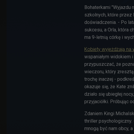
Bohaterkami "Wyjazdu na
szkolnych, które przez
doświadczenia. - Po lata
sukcesu, a Orla, która c
ma 9-letnią córkę i wy
Kobiety wyjeżdżają na 
wspaniałym widokiem i 
przypuszczać, że pozn
wieczoru, który zresztą
trochę inaczej - podkre
okazuje się, że Kate zn
działo się ubiegłej nocy
przyjaciółki. Próbując 
Zdaniem Kingi Michalski
thriller psychologiczny.
mnogą być nam obcy, a 