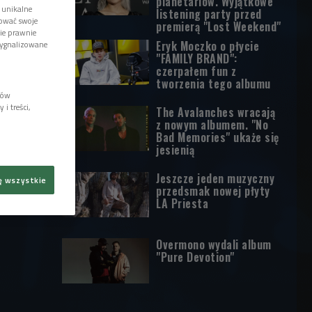
planetariów. Wyjątkowe
 unikalne
listening party przed
tować swoje
premierą "Lost Weekend"
wie prawnie
Eryk Moczko o płycie
sygnalizowane
"FAMILY BRAND":
czerpałem fun z
tworzenia tego albumu
lów
i treści,
The Avalanches wracają
z nowym albumem. "No
Bad Memories" ukaże się
jesienią
Jeszcze jeden muzyczny
ę wszystkie
przedsmak nowej płyty
LA Priesta
Overmono wydali album
"Pure Devotion"