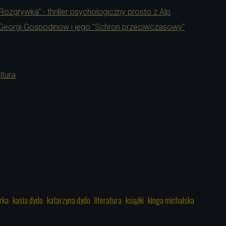
 "Rozgrywka" - thriller psychologiczny prosto z Alp
 Georgi Gospodinow i jego "Schron przeciwczasowy"
ltura
2
rka
kasia dydo
katarzyna dydo
literatura
książki
kinga michalska