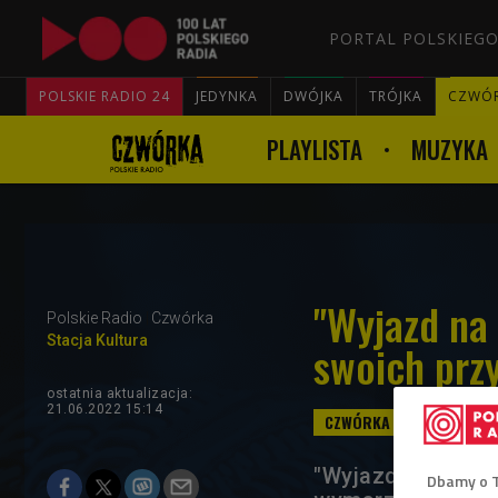
PORTAL POLSKIEGO
POLSKIE RADIO 24
JEDYNKA
DWÓJKA
TRÓJKA
CZWÓ
PLAYLISTA
MUZYKA
"Wyjazd na
Polskie Radio
Czwórka
Stacja Kultura
swoich przy
ostatnia aktualizacja:
21.06.2022 15:14
"Wyjazd na weeke
Dbamy o 