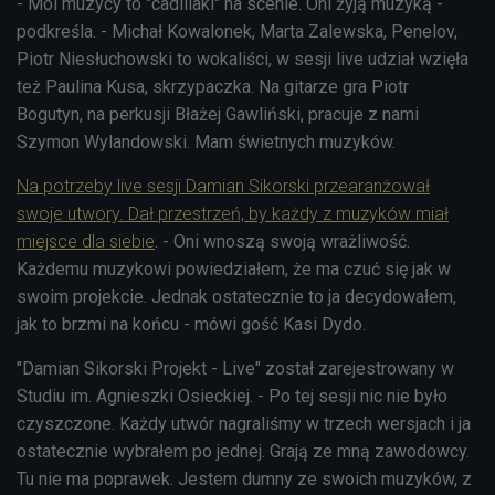
- Moi muzycy to "cadillaki" na scenie. Oni żyją muzyką -
podkreśla. - Michał Kowalonek, Marta Zalewska, Penelov,
Piotr Niesłuchowski to wokaliści, w sesji live udział wzięła
też Paulina Kusa, skrzypaczka. Na gitarze gra Piotr
Bogutyn, na perkusji Błażej Gawliński, pracuje z nami
Szymon Wylandowski. Mam świetnych muzyków.
Na potrzeby live sesji Damian Sikorski przearanżował
swoje utwory. Dał przestrzeń, by każdy z muzyków miał
miejsce dla siebie
. - Oni wnoszą swoją wrażliwość.
Każdemu muzykowi powiedziałem, że ma czuć się jak w
swoim projekcie. Jednak ostatecznie to ja decydowałem,
jak to brzmi na końcu - mówi gość Kasi Dydo.
"Damian Sikorski Projekt - Live" został zarejestrowany w
Studiu im. Agnieszki Osieckiej. - Po tej sesji nic nie było
czyszczone. Każdy utwór nagraliśmy w trzech wersjach i ja
ostatecznie wybrałem po jednej. Grają ze mną zawodowcy.
Tu nie ma poprawek. Jestem dumny ze swoich muzyków, z