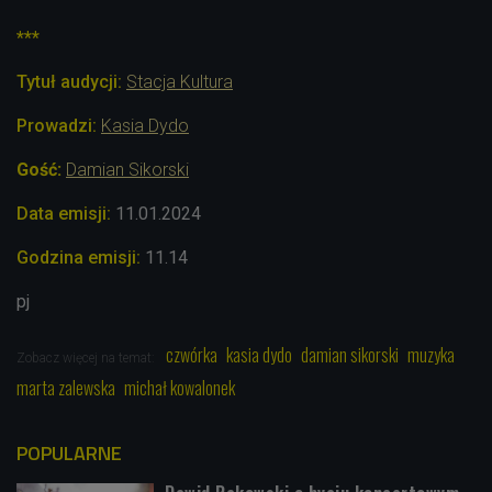
***
Tytuł audycji:
Stacja Kultura
Prowadzi:
Kasia Dydo
Gość:
Damian Sikorski
Data emisji:
11.01.2024
Godzina emisji:
11.14
pj
czwórka
kasia dydo
damian sikorski
muzyka
Zobacz więcej na temat:
marta zalewska
michał kowalonek
POPULARNE