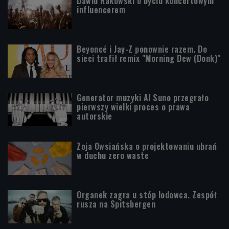
Dawid Rakowski o byciu koncertowym
influencerem
Beyoncé i Jay-Z ponownie razem. Do
sieci trafił remix "Morning Dew (Donk)"
Generator muzyki AI Suno przegrało
pierwszy wielki proces o prawa
autorskie
Zoja Owsiańska o projektowaniu ubrań
w duchu zero waste
Organek zagra u stóp lodowca. Zespół
rusza na Spitsbergen