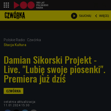
shopping_cart



WIĘCEJ
SŁUCHAJ

Polskie Radio
Czwórka
Stacja Kultura
Damian Sikorski Projekt -
Live. "Lubię swoje piosenki".
Premiera już dziś
ostatnia aktualizacja:
11.01.2024 15:30