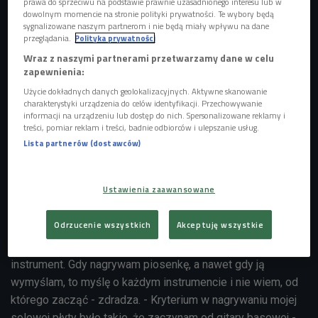
prawa do sprzeciwu na podstawie prawnie uzasadnionego interesu lub w
stycznia we wszystkich serwisach streamingowych i w
dowolnym momencie na stronie polityki prywatności. Te wybory będą
serwisie YouTube pojawi się jego epka "Damian Sikorski
sygnalizowane naszym partnerom i nie będą miały wpływu na dane
przeglądania.
Polityka prywatności
- Live", do której nagrania zaprosił kapitalnych
Projekt
polskich muzyków.
Wraz z naszymi partnerami przetwarzamy dane w celu
zapewnienia:
Damian Sikorski - basista, który zaczynał od skrzypiec
Użycie dokładnych danych geolokalizacyjnych. Aktywne skanowanie
charakterystyki urządzenia do celów identyfikacji. Przechowywanie
Gość Kasi Dydo przyznaje, że wciąż nie potrafi grać na
informacji na urządzeniu lub dostęp do nich. Spersonalizowane reklamy i
treści, pomiar reklam i treści, badnie odbiorców i ulepszanie usług.
wszystkich instrumentach, a zanim sięgnął po bas, grał na
Lista partnerów (dostawców)
skrzypcach. - Skrzypce były moim pierwszym
instrumentem. Miałem 9 lat, jak zacząłem się uczyć na nich
grać - mówi. - Nie chciałem się uczyć, chciałem grać na
Ustawienia zaawansowane
basie, na perkusji. Dziś doceniam te klasyczne instrumenty.
Odrzucenie wszystkich
Akceptuję wszystkie
Instrumentalna wszechstronność Damiana Sikorskiego
wiele mu ułatwia, ale potrafi być też zmorą. - Słyszę każdy
instrument. Gdy nagrywam piosenkę, a nawet gdy ją
wymyślam, to myślę o każdym instrumencie i nie wiem, od
którego zacząć - zdradza. - Kryterium w nagrywaniu mojej
solowej płyty było takie, że zaczynam od gitary basowej -