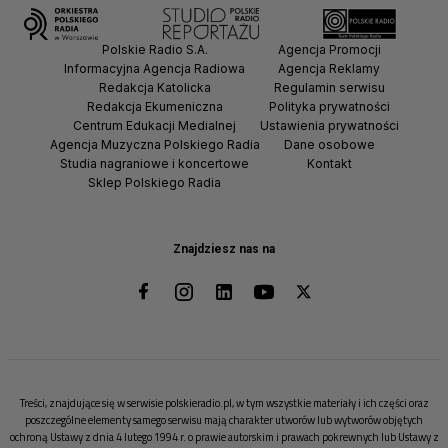
Polskie Radio S.A.
Agencja Promocji
Informacyjna Agencja Radiowa
Agencja Reklamy
Redakcja Katolicka
Regulamin serwisu
Redakcja Ekumeniczna
Polityka prywatności
Centrum Edukacji Medialnej
Ustawienia prywatności
Agencja Muzyczna Polskiego Radia
Dane osobowe
Studia nagraniowe i koncertowe
Kontakt
Sklep Polskiego Radia
Znajdziesz nas na
Treści, znajdujące się w serwisie polskieradio.pl, w tym wszystkie materiały i ich części oraz
poszczególne elementy samego serwisu mają charakter utworów lub wytworów objętych
ochroną Ustawy z dnia 4 lutego 1994 r. o prawie autorskim i prawach pokrewnych lub Ustawy z