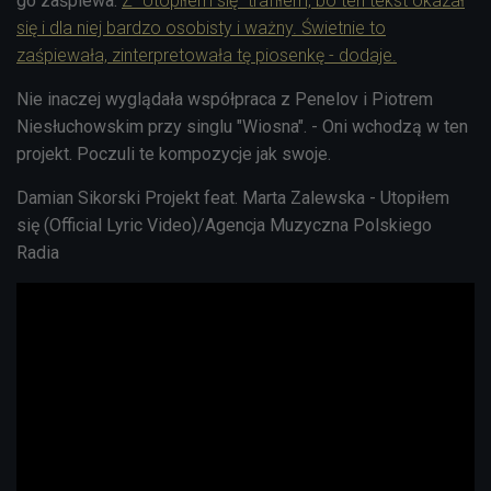
go zaśpiewa.
Z "Utopiłem się" trafiłem, bo ten tekst okazał
się i dla niej bardzo osobisty i ważny. Świetnie to
zaśpiewała, zinterpretowała tę piosenkę - dodaje.
Nie inaczej wyglądała współpraca z Penelov i Piotrem
Niesłuchowskim przy singlu "Wiosna". - Oni wchodzą w ten
projekt. Poczuli te kompozycje jak swoje.
Damian Sikorski Projekt feat. Marta Zalewska - Utopiłem
się (Official Lyric Video)/Agencja Muzyczna Polskiego
Radia