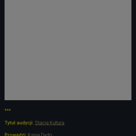
***
Tytuł audycji:
Stacja Kultura
Prowadzi:
Kasia Dydo