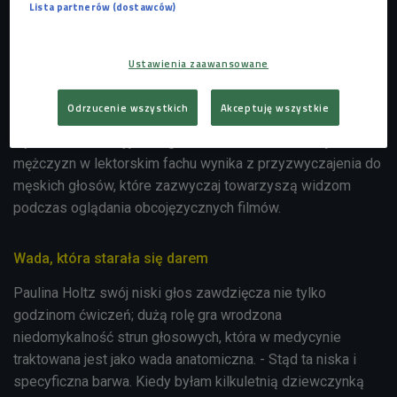
Lista partnerów (dostawców)
Ustawienia zaawansowane
- W Polsce jest tak, że wybiera się męskich lektorów.
Kobiety mają dużo trudniej w tym zawodzie. To, że byłam w
Odrzucenie wszystkich
Akceptuję wszystkie
topowej trójce bez podziału na płci jest dla mnie ogromnym
wyróżnieniem - wyjaśnia gościni Czwórki. Dominacja
mężczyzn w lektorskim fachu wynika z przyzwyczajenia do
męskich głosów, które zazwyczaj towarzyszą widzom
podczas oglądania obcojęzycznych filmów.
Wada, która starała się darem
Paulina Holtz swój niski głos zawdzięcza nie tylko
godzinom ćwiczeń; dużą rolę gra wrodzona
niedomykalność strun głosowych, która w medycynie
traktowana jest jako wada anatomiczna. - Stąd ta niska i
specyficzna barwa. Kiedy byłam kilkuletnią dziewczynką