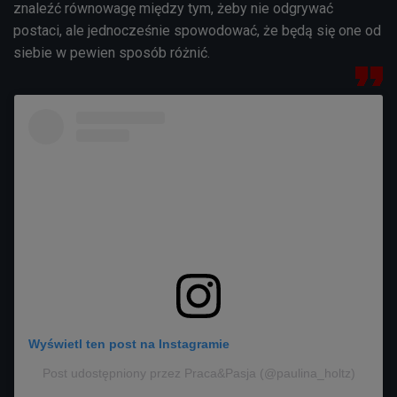
znaleźć równowagę między tym, żeby nie odgrywać
postaci, ale jednocześnie spowodować, że będą się one od
siebie w pewien sposób różnić.
Wyświetl ten post na Instagramie
Post udostępniony przez Praca&Pasja (@paulina_holtz)