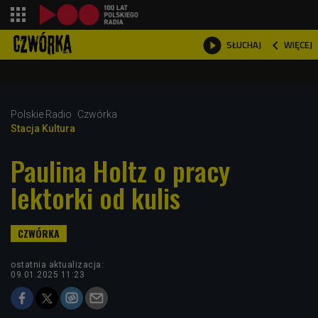
shopping_cart



WIĘCEJ
SŁUCHAJ

Polskie Radio
Czwórka
Stacja Kultura
Paulina Holtz o pracy
lektorki od kulis
ostatnia aktualizacja:
09.01.2025 11:23