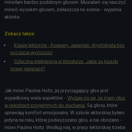
mówiłam bardzo podobnym głosem. Musiałam się nauczyć
mówić wysokim głosem, zwłaszcza na scenie - wyjaśnia
aktorka.
Zobacz także:
Książę lektorów - Ksawery Jasieński. Arystokrata bez
poczucia wyższości
Sztuczna inteligencja w literaturze. Jakie są książki
nowej generacji?
Jak mówi Paulina Holtz, jej przyciągający głos jest
wypadkową wielu aspektów. -
Wydaje mi się, że mam głos
w rejestrach przyjemnych do słuchania.
Są głosy, które
sprawiają komfort emocjonalny. W szkole aktorskiej byłam
jedyna na roku, której podwyższano głos, a nie obniżano -
mówi Paulina Holtz. Według niej, w pracy lektorskiej trzeba