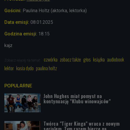
Gościni:
Paulina Holtz (aktorka, lektorka)
Data emisji:
08.01
.2025
Godzina emisji:
18.15
kajz
czwórka
zobacz także
głos
książka
audiobook
Zobacz więcej na temat:
lektor
kasia dydo
paulina holtz
POPULARNE
John Hughes miał pomysł na
kontynuację "Klubu winowajców"
Twórca "Tiger Kinga" wraca z nowym
serialem. Tym razem bierze na