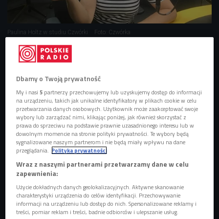
Paulina Holtz w studiu Czwórki
Foto: Czwórka
Jedna z najlepszych polskich lektorek
Paulina Holtz znalazła się w trójce najchętniej słuchanych
Dbamy o Twoją prywatność
lektorów w serwisie BookBeat. - To bardzo przyjemne,
My i nasi
5
partnerzy przechowujemy lub uzyskujemy dostęp do informacji
dlatego że to wyróżnienie od słuchaczy. To nie jest opinia,
na urządzeniu, takich jak unikalne identyfikatory w plikach cookie w celu
którą ktoś chciałby nam sprzedać; statystyki mówią same
przetwarzania danych osobowych. Użytkownik może zaakceptować swoje
wybory lub zarządzać nimi, klikając poniżej, jak również skorzystać z
za siebie - mówi gościni Czwórki.
prawa do sprzeciwu na podstawie prawnie uzasadnionego interesu lub w
dowolnym momencie na stronie polityki prywatności. Te wybory będą
sygnalizowane naszym partnerom i nie będą miały wpływu na dane
POSŁUCHAJ
przeglądania.
Polityka prywatności
Wraz z naszymi partnerami przetwarzamy dane w celu
Paulina Holtz o pracy lektorskiej (Stacja kultura/Czwórka)
zapewnienia:
37:52
Użycie dokładnych danych geolokalizacyjnych. Aktywne skanowanie
charakterystyki urządzenia do celów identyfikacji. Przechowywanie
informacji na urządzeniu lub dostęp do nich. Spersonalizowane reklamy i
treści, pomiar reklam i treści, badnie odbiorców i ulepszanie usług.