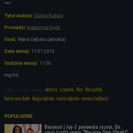
***
Tytuł audycji:
Stacja Kultura
Prowadzi
:
Katarzyna Dydo
Gość:
Maria Dębska (aktorka)
Data emisji:
11.01.2015
Godzina emisji:
11.00
mg/kd
aktorzy
czwórka
film
film polski
Zobacz więcej na temat:
katarzyna dydo
kinga dębska
maria dębska
monica bellucci
POPULARNE
Beyoncé i Jay-Z ponownie razem. Do
sieci trafił remix "Morning Dew (Donk)"