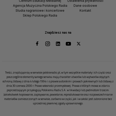
Centrum Edukacji Medialnej
Ustawienia prywatności
Agencja Muzyczna Polskiego Radia
Dane osobowe
Studia nagraniowe i koncertowe
Kontakt
Sklep Polskiego Radia
Znajdziesz nas na
Treści, znajdujące się w serwisie polskieradio.pl, w tym wszystkie materiały i ich części oraz
poszczególne elementy samego serwisu mają charakter utworów lub wytworów objętych
ochroną Ustawy z dnia 4 lutego 1994 r. o prawie autorskim i prawach pokrewnych lub Ustawy z
dnia 30 czerwca 2000 r. Prawo własności przemysłowej. Prawa o których mowa w zdaniu
poprzedzającym przysługują Polskiemu Radiu S.A. w likwidacji lub podmiotom trzecim.
Jakiekolwiek kopiowanie, zapisywanie, powielanie, reprodukowanie oraz rozpowszechnianie
materiałów zamieszczonych w serwisie, zarówno w części, jak i w całości jest zabronione bez
uprzedniej pisemnej zgody uprawnionego.