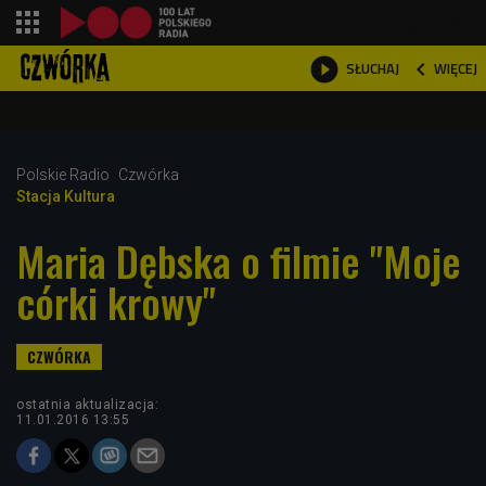
shopping_cart



WIĘCEJ
SŁUCHAJ

Polskie Radio
Czwórka
Stacja Kultura
Maria Dębska o filmie "Moje
córki krowy"
ostatnia aktualizacja:
11.01.2016 13:55