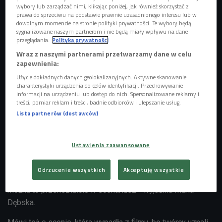
wybory lub zarządzać nimi, klikając poniżej, jak również skorzystać z
prawa do sprzeciwu na podstawie prawnie uzasadnionego interesu lub w
dowolnym momencie na stronie polityki prywatności. Te wybory będą
sygnalizowane naszym partnerom i nie będą miały wpływu na dane
przeglądania.
Polityka prywatności
Wraz z naszymi partnerami przetwarzamy dane w celu
zapewnienia:
Użycie dokładnych danych geolokalizacyjnych. Aktywne skanowanie
Maria Dębska podczas premiery filmu "Moje córki krowy" na Rome Film
charakterystyki urządzenia do celów identyfikacji. Przechowywanie
Festival
Foto: PAP/Claudio Onorati
informacji na urządzeniu lub dostęp do nich. Spersonalizowane reklamy i
treści, pomiar reklam i treści, badnie odbiorców i ulepszanie usług.
Wystąpiła w nim plejada polskich aktorów, a w obsadzie
Lista partnerów (dostawców)
znalazła się także córka reżyserki Kingi Dębskiej - Maria.
Młoda artystka zagrała wnuczkę umierających bohaterów.
Ustawienia zaawansowane
- Scenariusz powstał po śmierci moich dziadków.
Początkowo mama, żeby poradzić sobie z ich
Odrzucenie wszystkich
Akceptuję wszystkie
odchodzeniem, pisała pamiętnik, a potem pomyślała, że
można to przekształcić w scenariusz - wyjaśnia Maria
Dębska.