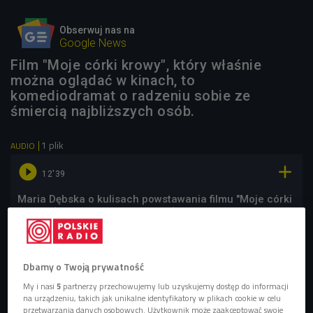
Obserwuj nas na
Google News
Film "Moje córki krowy", który właśnie
można oglądać w kinach, to
komediodramat o radzeniu sobie ze
śmiercią najbliższych osób.
1 plik
AUDIO


12'39
Maria Dębska o kulisach powstawania filmu "Moje córki
krowy" (Stacja Kultura/Czwórka)
Dbamy o Twoją prywatność
My i nasi
5
partnerzy przechowujemy lub uzyskujemy dostęp do informacji
na urządzeniu, takich jak unikalne identyfikatory w plikach cookie w celu
przetwarzania danych osobowych. Użytkownik może zaakceptować swoje