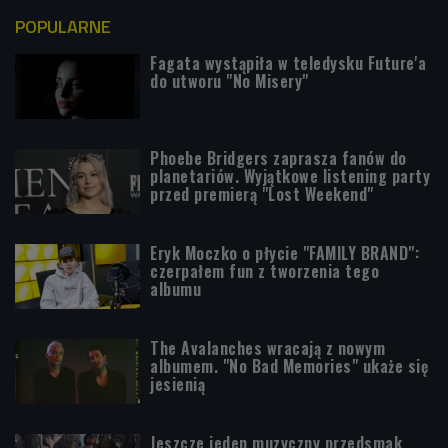
POPULARNE
Fagata wystąpiła w teledysku Future'a
do utworu "No Misery"
Phoebe Bridgers zaprasza fanów do
planetariów. Wyjątkowe listening party
przed premierą "Lost Weekend"
Eryk Moczko o płycie "FAMILY BRAND":
czerpałem fun z tworzenia tego
albumu
The Avalanches wracają z nowym
albumem. "No Bad Memories" ukaże się
jesienią
Jeszcze jeden muzyczny przedsmak