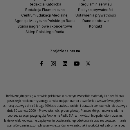
Redakcja Katolicka
Regulamin serwisu
Redakcja Ekumeniczna
Polityka prywatności
Centrum Edukacji Medialnej
Ustawienia prywatności
Agencja Muzyczna Polskiego Radia
Dane osobowe
Studia nagraniowe i koncertowe
Kontakt
Sklep Polskiego Radia
Znajdziesz nas na
Treści, znajdujące się w serwisie polskieradio.pl, w tym wszystkie materiały i ich części oraz
poszczególne elementy samego serwisu mają charakter utworów lub wytworów objętych
ochroną Ustawy z dnia 4 lutego 1994 r. o prawie autorskim i prawach pokrewnych lub Ustawy z
dnia 30 czerwca 2000 r. Prawo własności przemysłowej. Prawa o których mowa w zdaniu
poprzedzającym przysługują Polskiemu Radiu S.A. w likwidacji lub podmiotom trzecim.
Jakiekolwiek kopiowanie, zapisywanie, powielanie, reprodukowanie oraz rozpowszechnianie
materiałów zamieszczonych w serwisie, zarówno w części, jak i w całości jest zabronione bez