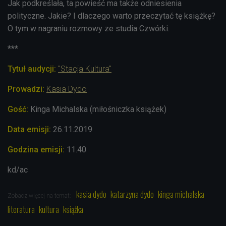
Jak podkreślała, ta powieść ma także odniesienia
polityczne. Jakie? I dlaczego warto przeczytać tę książkę?
O tym w nagraniu rozmowy ze studia Czwórki.
***
Tytuł audycji:
"Stacja Kultura"
Prowadzi:
Kasia Dydo
Gość:
Kinga Michalska (miłośniczka książek)
Data emisji:
26
.11.2019
Godzina emisji:
11.40
kd/ac
kasia dydo
katarzyna dydo
kinga michalska
Zobacz więcej na temat:
literatura
kultura
książka