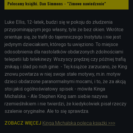
Polecamy książki. Dan Simmons - "Zimowe nawiedzenie"
Luke Ellis, 12-latek, budzi się w pokoju do złudzenia
przypominającym jego własny, tyle że bez okien. Wkrótce
orientuje się, że trafił do tajemniczego Instytutu i nie jest
jedynym dzieciakiem, którego tu uwięziono. To miejsce
odosobnienia dla nastolatków obdarzonych zdolnościami
telepatii lub telekinezy. Wszyscy prędzej czy później trafią
znikają i ślad po nich ginie. - Tej książce zarzucano, że King
znowu powtarza w niej swoje stałe motywy, m.in. motyw
dzieci obdarzone paranormalnymi mocami, i to, że za akcją
stoi jakiś ogólnoświatowy spisek - mówiła Kinga
Michalska. - Ale Stephen King sam siebie nazywa
rzemieślnikiem i nie twierdzi, że kiedykolwiek pisał rzeczy
szalenie oryginalne. Ale to się sprawdza.
ZOBACZ WIĘCEJ
Kinga Michalska poleca książki >>>