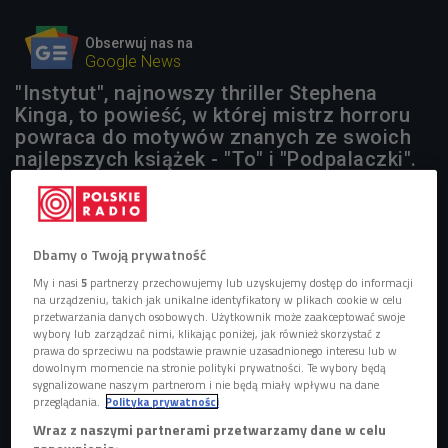
Obserwuj nas na
Google News
"Instytut", najnowszy thriller Stephena
Kinga, to powieść, w której mistrz horroru
powraca do motywów znanych ze swoich
najlepszych książek - "To" i "Podpalaczki".
1 plik
AUDIO


08'20
Dbamy o Twoją prywatność
My i nasi
5
partnerzy przechowujemy lub uzyskujemy dostęp do informacji
O książce "Instytut" Stephena Kinga opowiada Kinga
na urządzeniu, takich jak unikalne identyfikatory w plikach cookie w celu
Michalska (Stacja Kultura/Czwórka
przetwarzania danych osobowych. Użytkownik może zaakceptować swoje
wybory lub zarządzać nimi, klikając poniżej, jak również skorzystać z
prawa do sprzeciwu na podstawie prawnie uzasadnionego interesu lub w
dowolnym momencie na stronie polityki prywatności. Te wybory będą
sygnalizowane naszym partnerom i nie będą miały wpływu na dane
przeglądania.
Polityka prywatności
Wraz z naszymi partnerami przetwarzamy dane w celu