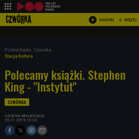
shopping_cart



WIĘCEJ
SŁUCHAJ

Polskie Radio
Czwórka
Stacja Kultura
Polecamy książki. Stephen
King - "Instytut"
ostatnia aktualizacja:
26.11.2019 13:33