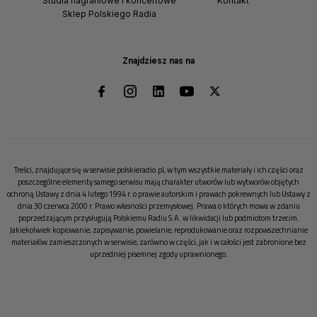
Studia nagraniowe i koncertowe
Kontakt
Sklep Polskiego Radia
Znajdziesz nas na
Treści, znajdujące się w serwisie polskieradio.pl, w tym wszystkie materiały i ich części oraz
poszczególne elementy samego serwisu mają charakter utworów lub wytworów objętych
ochroną Ustawy z dnia 4 lutego 1994 r. o prawie autorskim i prawach pokrewnych lub Ustawy z
dnia 30 czerwca 2000 r. Prawo własności przemysłowej. Prawa o których mowa w zdaniu
poprzedzającym przysługują Polskiemu Radiu S.A. w likwidacji lub podmiotom trzecim.
Jakiekolwiek kopiowanie, zapisywanie, powielanie, reprodukowanie oraz rozpowszechnianie
materiałów zamieszczonych w serwisie, zarówno w części, jak i w całości jest zabronione bez
uprzedniej pisemnej zgody uprawnionego.