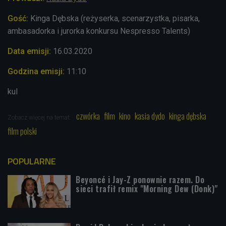
Gość:
Kinga Dębska (reżyserka, scenarzystka, pisarka,
ambasadorka i jurorka konkursu Nespresso
Talents)
Data emisji:
16.03
.2020
Godzina emisji:
11:10
kul
czwórka
film
kino
kasia dydo
kinga dębska
Zobacz więcej na temat:
film polski
POPULARNE
Beyoncé i Jay-Z ponownie razem. Do
sieci trafił remix "Morning Dew (Donk)"