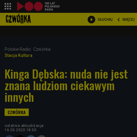
shopping_cart



WIĘCEJ
SŁUCHAJ

Polskie Radio
Czwórka
Stacja Kultura
Kinga Dębska: nuda nie jest
znana ludziom ciekawym
innych
ostatnia aktualizacja:
16.03.2020 18:00