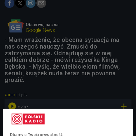
Obserwuj nas na
Google News
- Mam wrażenie, że obecna sytuacja ma
nas czegoś nauczyć. Zmusić do
zatrzymania się. Odnajduję się w niej
całkiem dobrze - mówi reżyserka Kinga
Dębska. - Myślę, że wielbicielom filmów,
seriali, książek nuda teraz nie powinna
grozić.
1 plik
AUDIO


52'37
Reżyserka i scenarzystka Kinga Dębska o polskiej
odsłonie międzynarodowego konkursu dla filmowców
(Stacja Kultura/Czwórka)
Dbamy o Twoją prywatność