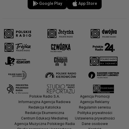
Google Play
App Store
Polskie Radio S.A.
Agencja Promocji
Informacyjna Agencja Radiowa
Agencja Reklamy
Redakcja Katolicka
Regulamin serwisu
Redakcja Ekumeniczna
Polityka prywatności
Centrum Edukacji Medialnej
Ustawienia prywatności
Agencja Muzyczna Polskiego Radia
Dane osobowe