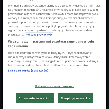
My i nasi
5
partnerzy przechowujemy lub uzyskujemy dostęp do informacji
na urządzeniu, takich jak unikalne identyfikatory w plikach cookie w celu
przetwarzania danych osobowych. Użytkownik może zaakceptować swoje
wybory lub zarządzać nimi, klikając poniżej, jak również skorzystać z
prawa do sprzeciwu na podstawie prawnie uzasadnionego interesu lub w
dowolnym momencie na stronie polityki prywatności. Te wybory będą
sygnalizowane naszym partnerom i nie będą miały wpływu na dane
przeglądania.
Polityka prywatności
Wraz z naszymi partnerami przetwarzamy dane w celu
zapewnienia:
Użycie dokładnych danych geolokalizacyjnych. Aktywne skanowanie
charakterystyki urządzenia do celów identyfikacji. Przechowywanie
informacji na urządzeniu lub dostęp do nich. Spersonalizowane reklamy i
treści, pomiar reklam i treści, badnie odbiorców i ulepszanie usług.
Reżyserka Kinga Dębska i dziennikarka Kasia Dydo
Foto: Czwórka
Lista partnerów (dostawców)
Sprawdź, czy umiesz opowiadać historie
Ustawienia zaawansowane
Odrzucenie wszystkich
Akceptuję wszystkie