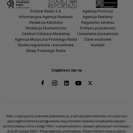
Polskie Radio S.A.
Agencja Promocji
Informacyjna Agencja Radiowa
Agencja Reklamy
Redakcja Katolicka
Regulamin serwisu
Redakcja Ekumeniczna
Polityka prywatności
Centrum Edukacji Medialnej
Ustawienia prywatności
Agencja Muzyczna Polskiego Radia
Dane osobowe
Studia nagraniowe i koncertowe
Kontakt
Sklep Polskiego Radia
Znajdziesz nas na
Treści, znajdujące się w serwisie polskieradio.pl, w tym wszystkie materiały i ich części oraz
poszczególne elementy samego serwisu mają charakter utworów lub wytworów objętych
ochroną Ustawy z dnia 4 lutego 1994 r. o prawie autorskim i prawach pokrewnych lub Ustawy z
dnia 30 czerwca 2000 r. Prawo własności przemysłowej. Prawa o których mowa w zdaniu