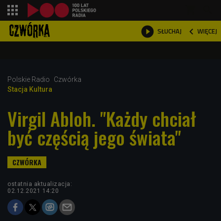
shopping_cart



WIĘCEJ
SŁUCHAJ

Polskie Radio
Czwórka
Stacja Kultura
Virgil Abloh. "Każdy chciał
być częścią jego świata"
ostatnia aktualizacja:
02.12.2021 14:20