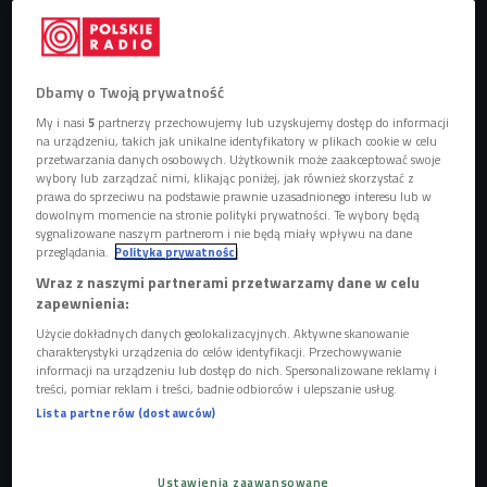
Dbamy o Twoją prywatność
Virgil Abloh na pokazie męskiej kolekcji Louis Vuitton na sezon 2020-2021 -
My i nasi
5
partnerzy przechowujemy lub uzyskujemy dostęp do informacji
Paryż, 2020 rok
Foto: PAP/Abaca/Aurore Marechal/
na urządzeniu, takich jak unikalne identyfikatory w plikach cookie w celu
przetwarzania danych osobowych. Użytkownik może zaakceptować swoje
wybory lub zarządzać nimi, klikając poniżej, jak również skorzystać z
Architekt streetwearu
prawa do sprzeciwu na podstawie prawnie uzasadnionego interesu lub w
dowolnym momencie na stronie polityki prywatności. Te wybory będą
Abloh dorastał na przedmieściach Chicago. Szyć nauczyła
sygnalizowane naszym partnerom i nie będą miały wpływu na dane
go mama i - jak podkreślał później w wywiadach - to dzięki
przeglądania.
Polityka prywatności
niej zainteresował się modą. Z wykształcenia był jednak
Wraz z naszymi partnerami przetwarzamy dane w celu
zapewnienia:
inżynierem i architektem, a do świata mody wkroczył w
2009 roku. - Najpierw był stażystą w marce Fendi, razem z
Użycie dokładnych danych geolokalizacyjnych. Aktywne skanowanie
charakterystyki urządzenia do celów identyfikacji. Przechowywanie
Kanyem Westem - opowiada Ada Janiszewska. - Później
informacji na urządzeniu lub dostęp do nich. Spersonalizowane reklamy i
założył własny concept store z modą streetwearową Pyrex
treści, pomiar reklam i treści, badnie odbiorców i ulepszanie usług.
Vision. Zainteresowanie klientów ośmieliło go do założenia
Lista partnerów (dostawców)
własnej marki Off-White. Brand odniósł rynkowy sukces i
utorował mu drogę na szczyty.
Ustawienia zaawansowane