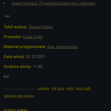
Gianni Versace. Projektant przepychu i nadmiaru
***
Tytuł audycji:
Stacja Kultura
Prowadzi:
Kasia Dydo
Materiał przygotowała:
Ada Janiszewska
Data emisji:
02.12
.2021
Godzina emisji:
11.40
kul
czwórka
styl życia
moda
kasia dydo
Zobacz więcej na temat:
adrianna janiszewska
POPULARNE