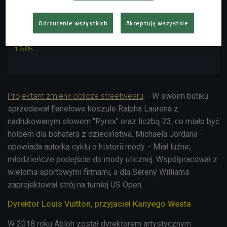
POSŁUCHAJ
Odrzucenie wszystkich
Akceptuję wszystkie
Virgil Abloh - co wniósł do świata mody? (Stacja
Kultura/Czwórka)
12:05
Projektant zmienił oblicze streetwearu
. - W swoim butiku
sprzedawał flanelowe koszule Ralpha Laurena z
nadrukowanym słowem "Pyrex" oraz liczbą 23, co miało być
hołdem dla bohatera z dzieciństwa, Michaela Jordana -
opowiada autorka cyklu o historii mody. - Miał luźne,
młodzieńcze podejście do mody ulicznej. Współpracował z
wieloma sportowymi firmami, a dla Sereny Williams
zaprojektował strój na turniej US Open.
Dyrektor Louis Vuitton, przyjaciel Kanyego Westa
W 2018 roku Abloh został dyrektorem artystycznym