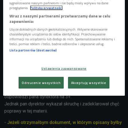
sygnalizowane naszym partnerom i nie będą miały wpływu na dane
podopiecznych.
przeglądania.
Polityka prywatności
Wraz z naszymi partnerami przetwarzamy dane w celu
Niestety w Polsce belfrowie nie otrzymują tzw. "Tips &
zapewnienia:
Tricks" w kontaktach z młodzieżą, dlatego sami
Użycie dokładnych danych geolokalizacyjnych. Aktywne skanowanie
sprawdzają, jakie trendy panują wśród młodzieży. Dyrektor
charakterystyki urządzenia do celów identyfikacji. Przechowywanie
informacji na urządzeniu lub dostęp do nich. Spersonalizowane reklamy i
jednego z warszawskich liceów na pytanie co to jest
treści, pomiar reklam i treści, badnie odbiorców i ulepszanie usług.
Youtube, opisując portal pomylił go z Facebookiem. Nie
Lista partnerów (dostawców)
wiedział kim są hipsterzy, a na pytanie o Naszą Klasę,
odpowiedział, że dawno tam nie zaglądał.
Jak widać poradnik bardzo by się przydał wszystkim
Ustawienia zaawansowane
polskim nauczycielom, czego dowodem są powyższe
odpowiedzi.
Odrzucenie wszystkich
Akceptuję wszystkie
Prowadząca Justyna Dżbik i redaktor Prośniewski ocenili
odpowiedzi pana dyrektora na 3+.
Jednak pan dyrektor wykazał skruchę i zadeklarował chęć
poprawy w tej materii.
-
Jeżeli otrzymałbym dokument, w którym opisany byłby