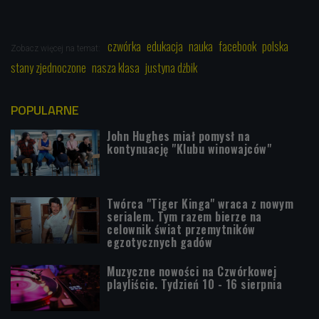
czwórka
edukacja
nauka
facebook
polska
Zobacz więcej na temat:
stany zjednoczone
nasza klasa
justyna dżbik
POPULARNE
John Hughes miał pomysł na
kontynuację "Klubu winowajców"
Twórca "Tiger Kinga" wraca z nowym
serialem. Tym razem bierze na
celownik świat przemytników
egzotycznych gadów
Muzyczne nowości na Czwórkowej
playliście. Tydzień 10 - 16 sierpnia