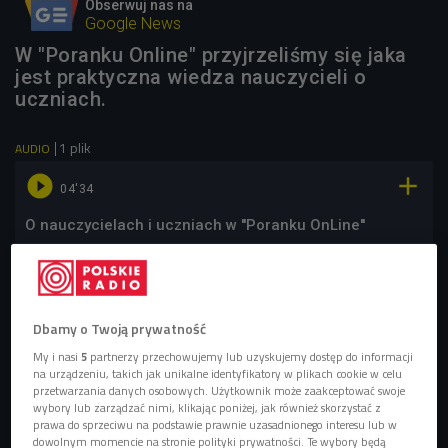
Obserwuj nas na
Google News
W "Poranku Online" przyjrzeliśmy się jaka
jest praktyczna wiedza nauczycieli o
uczniach.
1 plik
AUDIO


04'34
O nauczycielach i uczniach w ''Poranku OnLine''
Wiedza na temat uczniów często pomaga nauczycielom w
procesie edukacji. Jednak czy belfrowie starają się
Dbamy o Twoją prywatność
dowiedzieć czegokolwiek na temat swoich
My i nasi
5
partnerzy przechowujemy lub uzyskujemy dostęp do informacji
podopiecznych? W Stanach Zjednoczonych, przed
na urządzeniu, takich jak unikalne identyfikatory w plikach cookie w celu
przetwarzania danych osobowych. Użytkownik może zaakceptować swoje
rozpoczęciem roku szkolnego, grono pedagogiczne
wybory lub zarządzać nimi, klikając poniżej, jak również skorzystać z
otrzymuje poradnik dla nauczyciela. Wydawnictwo ma
prawa do sprzeciwu na podstawie prawnie uzasadnionego interesu lub w
dowolnym momencie na stronie polityki prywatności. Te wybory będą
pomóc pedagogom lepiej zrozumieć swoich