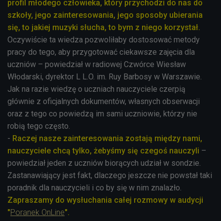
profil młodego człowieka, który przychodzi do nas do
szkoły, jego zainteresowania, jego sposoby ubierania
się, to jakiej muzyki słucha, to bym z niego korzystał.
Oczywiście ta wiedza pozwoliłaby dostosować metody
pracy do tego, aby przygotować ciekawsze zajęcia dla
uczniów – powiedział w radiowej Czwórce Wiesław
Włodarski, dyrektor L L.O. im. Ruy Barbosy w Warszawie.
Jak na razie wiedzę o uczniach nauczyciele czerpią
głównie z oficjalnych dokumentów, własnych obserwacji
oraz z tego co powiedzą im sami uczniowie, którzy nie
robią tego często.
-
Raczej nasze zainteresowania zostają między nami,
nauczyciele chcą tylko, żebyśmy się czegoś nauczyli
–
powiedział jeden z uczniów biorących udział w sondzie.
Zastanawiający jest fakt, dlaczego jeszcze nie powstał taki
poradnik dla nauczycieli i co by się w nim znalazło.
Zapraszamy do wysłuchania całej rozmowy w audycji
"
Poranek OnLine
".