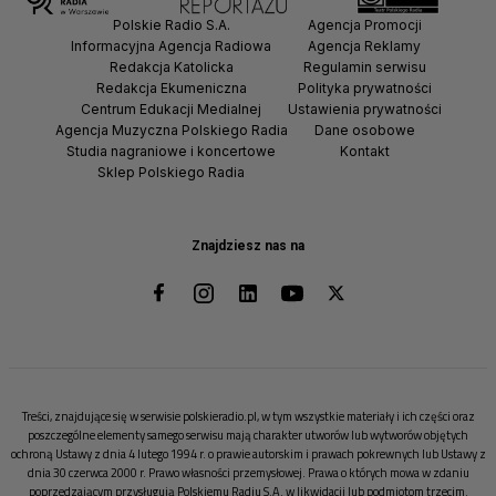
Polskie Radio S.A.
Agencja Promocji
Informacyjna Agencja Radiowa
Agencja Reklamy
Redakcja Katolicka
Regulamin serwisu
Redakcja Ekumeniczna
Polityka prywatności
Centrum Edukacji Medialnej
Ustawienia prywatności
Agencja Muzyczna Polskiego Radia
Dane osobowe
Studia nagraniowe i koncertowe
Kontakt
Sklep Polskiego Radia
Znajdziesz nas na
Treści, znajdujące się w serwisie polskieradio.pl, w tym wszystkie materiały i ich części oraz
poszczególne elementy samego serwisu mają charakter utworów lub wytworów objętych
ochroną Ustawy z dnia 4 lutego 1994 r. o prawie autorskim i prawach pokrewnych lub Ustawy z
dnia 30 czerwca 2000 r. Prawo własności przemysłowej. Prawa o których mowa w zdaniu
poprzedzającym przysługują Polskiemu Radiu S.A. w likwidacji lub podmiotom trzecim.