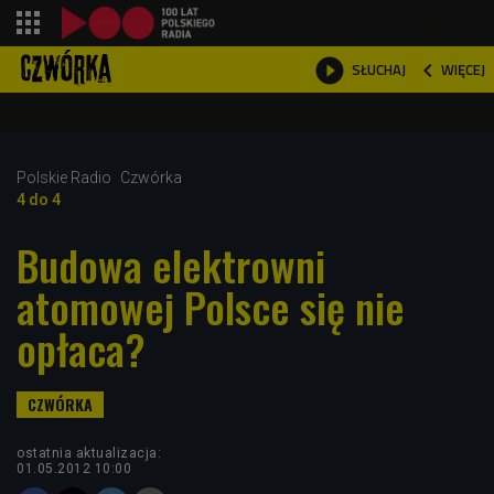
shopping_cart



WIĘCEJ
SŁUCHAJ

Polskie Radio
Czwórka
4 do 4
Budowa elektrowni
atomowej Polsce się nie
opłaca?
ostatnia aktualizacja:
01.05.2012 10:00