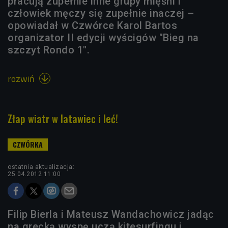
pracują zupełnie inne grupy mięśni i
człowiek męczy się zupełnie inaczej –
opowiadał w Czwórce Karol Bartos
organizator II edycji wyścigów "Bieg na
szczyt Rondo 1".
rozwiń

Złap wiatr w latawiec i leć!
ostatnia aktualizacja:
25.04.2012 11:00
Filip Bierla i Mateusz Wandachowicz jadąc
na grecką wyspę uczą kitesurfingu i