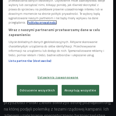


przetwarzania danych osobowych. Użytkownik może zaakceptować swoje
04'53
wybory lub zarządzać nimi, klikając poniżej, jak również skorzystać z
prawa do sprzeciwu na podstawie prawnie uzasadnionego interesu lub w
Kasia Węsierska ekologicznych sposobach
dowolnym momencie na stronie polityki prywatności. Te wybory będą
pozyskiwania energii
sygnalizowane naszym partnerom i nie będą miały wpływu na dane
przeglądania.
Polityka prywatności
Wraz z naszymi partnerami przetwarzamy dane w celu
Polska już od wielu lat przymierza się do budowy
zapewnienia:
elektrowni atomowej. Planuje się, iż pierwsza tego typu
Użycie dokładnych danych geolokalizacyjnych. Aktywne skanowanie
charakterystyki urządzenia do celów identyfikacji. Przechowywanie
budowla ma powstać w roku 2020. Rząd by uzyskać
informacji na urządzeniu lub dostęp do nich. Spersonalizowane reklamy i
akceptację dla tej wzbudzającej kontrowersje inwestycji
treści, pomiar reklam i treści, badnie odbiorców i ulepszanie usług.
rozpoczął niedawno kampanię
"Poznaj atom"
. Z jej
Lista partnerów (dostawców)
założeniami możemy zapoznać się na stronie
poznajatom.pl.
Ustawienia zaawansowane
- Ta kampania jest jednostronna i skupia się wyłącznie na
argumentach "za” - zwracała uwagę szefowa partii
Odrzucenie wszystkich
Akceptuję wszystkie
Zielonych. By włączyć się w dyskusję, co do atomowej
przyszłości Polski Zieloni stworzyli stronę poznajatom.org,
na której podjęli polemikę z tezami rządowej kampanii. Ich
zdaniem uzależnianie energetycznego bezpieczeństwa