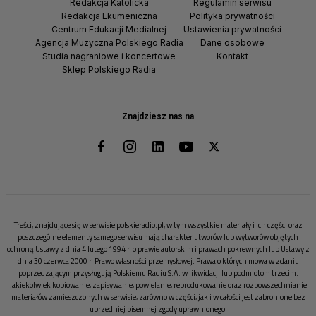
Redakcja Katolicka
Regulamin serwisu
Redakcja Ekumeniczna
Polityka prywatności
Centrum Edukacji Medialnej
Ustawienia prywatności
Agencja Muzyczna Polskiego Radia
Dane osobowe
Studia nagraniowe i koncertowe
Kontakt
Sklep Polskiego Radia
Znajdziesz nas na
Treści, znajdujące się w serwisie polskieradio.pl, w tym wszystkie materiały i ich części oraz
poszczególne elementy samego serwisu mają charakter utworów lub wytworów objętych
ochroną Ustawy z dnia 4 lutego 1994 r. o prawie autorskim i prawach pokrewnych lub Ustawy z
dnia 30 czerwca 2000 r. Prawo własności przemysłowej. Prawa o których mowa w zdaniu
poprzedzającym przysługują Polskiemu Radiu S.A. w likwidacji lub podmiotom trzecim.
Jakiekolwiek kopiowanie, zapisywanie, powielanie, reprodukowanie oraz rozpowszechnianie
materiałów zamieszczonych w serwisie, zarówno w części, jak i w całości jest zabronione bez
uprzedniej pisemnej zgody uprawnionego.