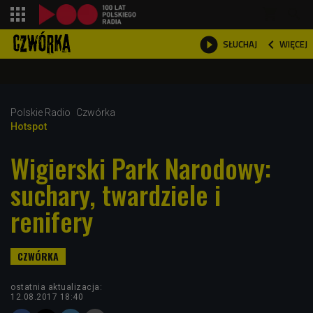
shopping_cart



WIĘCEJ
SŁUCHAJ

Polskie Radio
Czwórka
Hotspot
Wigierski Park Narodowy:
suchary, twardziele i
renifery
ostatnia aktualizacja:
12.08.2017 18:40