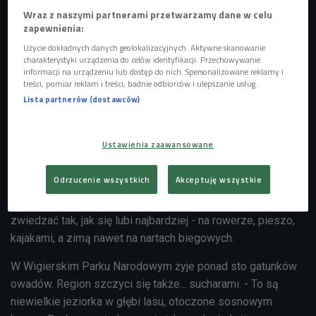
Wraz z naszymi partnerami przetwarzamy dane w celu
zapewnienia:
Użycie dokładnych danych geolokalizacyjnych. Aktywne skanowanie
charakterystyki urządzenia do celów identyfikacji. Przechowywanie
informacji na urządzeniu lub dostęp do nich. Spersonalizowane reklamy i
treści, pomiar reklam i treści, badnie odbiorców i ulepszanie usług.
Lista partnerów (dostawców)
Ustawienia zaawansowane
zdj. ilustracyjne
Foto: Shutterstock.com/Curioso
Odrzucenie wszystkich
Akceptuję wszystkie
Wigierski Park Narodowy istnieje od 1989 roku. Mieści się
na obszarze prawie 15 tysięcy hektarów i można go
zwiedzać tak, jak się lubi najbardziej - na rowerze, pieszo,
kajakami, a zimą nawet na nartach biegowych.
W Wigierskim Parku Narodowym żyje ponad sto gatunków
owadów. Region szczyci się także... sucharami. - To są
niewielkie jeziorka w głębi lasu, otoczone sosnowym