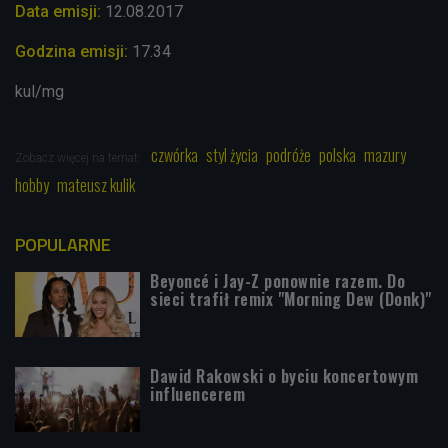
Data emisji:
12.08.2017
Godzina emisji:
17.34
kul/mg
czwórka
styl życia
podróże
polska
mazury
Zobacz więcej na temat:
hobby
mateusz kulik
POPULARNE
Beyoncé i Jay-Z ponownie razem. Do
sieci trafił remix "Morning Dew (Donk)"
Dawid Rakowski o byciu koncertowym
influencerem