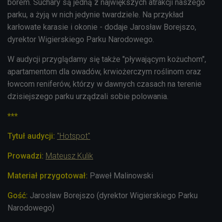
borem. Suchary są jedną z największych atrakcji naszego
parku, a żyją w nich jedynie twardziele. Na przykład
karłowate karasie i okonie - dodaje Jarosław Borejszo,
dyrektor Wigierskiego Parku Narodowego.
W audycji przyglądamy się także "pływającym kożuchom",
apartamentom dla owadów, krwiożerczym roślinom oraz
łowcom reniferów, którzy w dawnych czasach na terenie
dzisiejszego parku urządzali sobie polowania.
***
Tytuł audycji:
"Hotspot"
Prowadzi:
Mateusz Kulik
Materiał przygotował:
Paweł Malinowski
Gość:
Jarosław Borejszo (dyrektor Wigierskiego Parku
Narodowego)