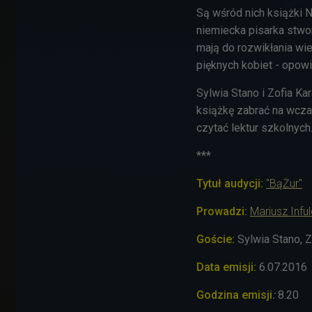
Są wśród nich książki Nel
niemiecka pisarka stwo
mają do rozwikłania wi
pięknych kobiet - opowi
Sylwia Stano i Zofia Ka
książkę zabrać na wcza
czytać lektur szkolnych
***
Tytuł audycji:
"BąŻur"
Prowadzi:
Mariusz Inful
Goście:
Sylwia Stano, 
Data emisji:
6.07.2016
Godzina emisji
:
8.20