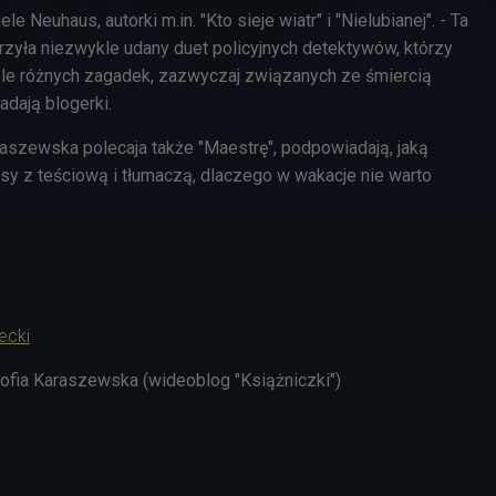
e Neuhaus, autorki m.in. "Kto sieje wiatr" i "Nielubianej". - Ta
rzyła niezwykle udany duet policyjnych detektywów, którzy
ele różnych zagadek, zazwyczaj związanych ze śmiercią
adają blogerki.
raszewska polecaja także "Maestrę", podpowiadają, jaką
sy z teściową i tłumaczą, dlaczego w wakacje nie warto
.
ecki
Zofia Karaszewska (wideoblog "Książniczki")