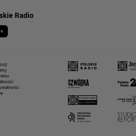
lskie Radio
re
ocji
amy
rwisu
atności
ywatności
we