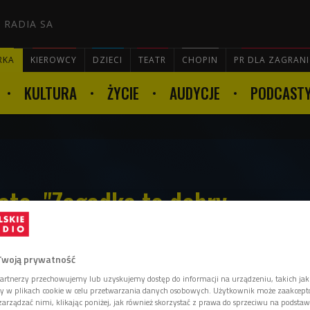
 RADIA SA
RKA
KIEROWCY
DZIECI
TEATR
CHOPIN
PR DLA ZAGRAN
KULTURA
ŻYCIE
AUDYCJE
PODCAST

lato. "Zagadka to dobry
elaks"
Twoją prywatność
artnerzy przechowujemy lub uzyskujemy dostęp do informacji na urządzeniu, takich jak
ory w plikach cookie w celu przetwarzania danych osobowych. Użytkownik może zaakcep
nie nadają się na wakacje. Zwłaszcza te,
arządzać nimi, klikając poniżej, jak również skorzystać z prawa do sprzeciwu na podsta