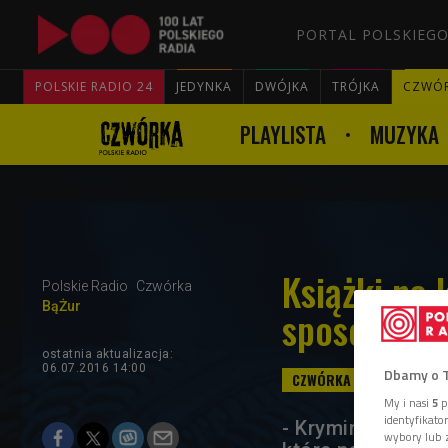
PORTAL POLSKIEGO
POLSKIE RADIO 24
JEDYNKA
DWÓJKA
TRÓJKA
CZWÓ
PLAYLISTA
MUZYKA
Książki na 
Polskie Radio
Czwórka
BąŻur
sposób na r
ostatnia aktualizacja:
06.07.2016 14:00
Dbamy o 
My i nasi
5
p
identyfikat
- Kryminały świet
wybory lub z