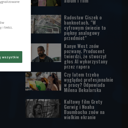
album i film
sygnalizowane
Radosław Ciszek o
banknotach. "W
lów
cyfrowym świecie to
i treści,
piękny analogowy
przedmiot"
Kanye West znów
pozwany. Producent
twierdzi, że stworzył
ę wszystkie
głos AI wykorzystany
przez rapera
Czy latem trzeba
wyglądać profesjonalnie
w pracy? Odpowiada
Milena Bekalarska
Kultowy film Grety
Gerwig i Noaha
Baumbacha znów na
wielkim ekranie