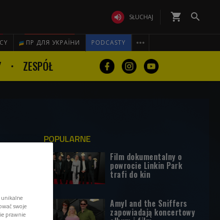
shopping_cart


SŁUCHAJ

ICY
ПР ДЛЯ УКРАЇНИ
PODCASTY
Y
ZESPÓŁ
POPULARNE
Film dokumentalny o
powrocie Linkin Park
trafi do kin
 unikalne
Amyl and the Sniffers
tować swoje
zapowiadają koncertowy
wie prawnie