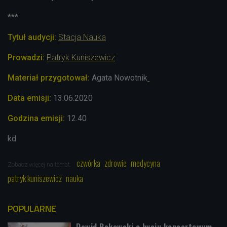
***
Tytuł audycji:
Stacja Nauka
Prowadzi:
Patryk Kuniszewicz
Materiał przygotował:
Agata Nowotnik
Data emisji:
13
.06.2020
Godzina emisji:
12.40
kd
czwórka
zdrowie
medycyna
Zobacz więcej na temat:
patryk kuniszewicz
nauka
POPULARNE
Dawid Rakowski o byciu koncertowym