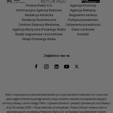
Polskie Radio S.A.
Agencja Promocji
Informacyjna Agencja Radiowa
Agencja Reklamy
Redakcja Katolicka
Regulamin serwisu
Redakcja Ekumeniczna
Polityka prywatności
Centrum Edukacji Medialnej
Ustawienia prywatności
Agencja Muzyczna Polskiego Radia
Dane osobowe
Studia nagraniowe i koncertowe
Kontakt
Sklep Polskiego Radia
Znajdziesz nas na
Treści, znajdujące się w serwisie polskieradio.pl, w tym wszystkie materiały i ich części oraz
poszczególne elementy samego serwisu mają charakter utworów lub wytworów objętych
ochroną Ustawy z dnia 4 lutego 1994 r. o prawie autorskim i prawach pokrewnych lub Ustawy z
dnia 30 czerwca 2000 r. Prawo własności przemysłowej. Prawa o których mowa w zdaniu
poprzedzającym przysługują Polskiemu Radiu S.A. w likwidacji lub podmiotom trzecim.