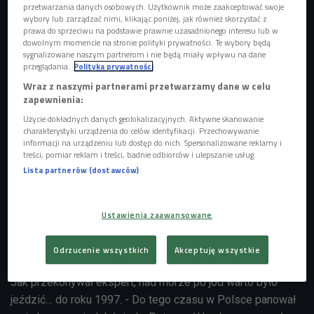
przetwarzania danych osobowych. Użytkownik może zaakceptować swoje
Człowiek potrzebuje niewiele jodu, bo zaledwie 200
wybory lub zarządzać nimi, klikając poniżej, jak również skorzystać z
mikrogramów dziennie. Jednak na terenach, gdzie
prawa do sprzeciwu na podstawie prawnie uzasadnionego interesu lub w
dowolnym momencie na stronie polityki prywatności. Te wybory będą
występuje jego niedobór, trudno nawet o taką dawkę. - Jod
sygnalizowane naszym partnerom i nie będą miały wpływu na dane
wychwytywany jest chętnie przez algi i inne rośliny morskie,
przeglądania.
Polityka prywatności
dlatego rzeczywiście nad morzem jest go najwięcej -
Wraz z naszymi partnerami przetwarzamy dane w celu
zapewnienia:
przekonuje endokrynolog, Maciej Jędrzejowski. - Gdy algi
wyrzucane są przez fale na morski brzeg, jod przedostaje
Użycie dokładnych danych geolokalizacyjnych. Aktywne skanowanie
charakterystyki urządzenia do celów identyfikacji. Przechowywanie
się do powietrza.
informacji na urządzeniu lub dostęp do nich. Spersonalizowane reklamy i
treści, pomiar reklam i treści, badnie odbiorców i ulepszanie usług.
POSŁUCHAJ
Lista partnerów (dostawców)
Ile jodu potrzebuje człowiek, i gdzie najlepiej uzupełniać
jego niedobory? (Stacja Nauka/Czwórka)
04:29
Ustawienia zaawansowane
Odrzucenie wszystkich
Akceptuję wszystkie
Jak przekonywał ekspert, nad morze po jod warto było
jeździć… do roku 1997. - Do tego czasu w Polsce panował