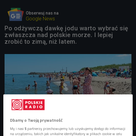
Obserwuj nas na
Google News
Po odżywczą dawkę jodu warto wybrać się
zwłaszcza nad polskie morze. I lepiej
zrobić to zimą, niż latem.
Dbamy o Twoją prywatność
My i nasi
5
partnerzy przechowujemy lub uzyskujemy dostęp do informacji
zdjęcie ilustracyjne
Foto: Shutterstock/alexmak7
na urządzeniu, takich jak unikalne identyfikatory w plikach cookie w celu