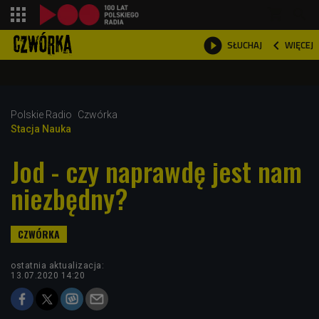
shopping_cart



WIĘCEJ
SŁUCHAJ

Polskie Radio
Czwórka
Stacja Nauka
Jod - czy naprawdę jest nam
niezbędny?
ostatnia aktualizacja:
13.07.2020 14:20