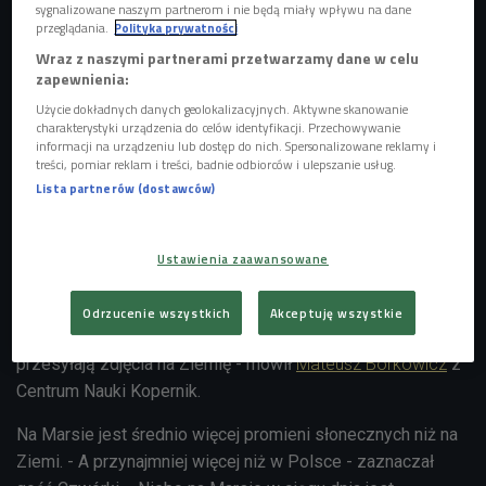
sygnalizowane naszym partnerom i nie będą miały wpływu na dane
przeglądania.
Polityka prywatności
Wraz z naszymi partnerami przetwarzamy dane w celu
zapewnienia:
Użycie dokładnych danych geolokalizacyjnych. Aktywne skanowanie
Pod jakimi warunkami byłoby możliwe życie na Marsie?
Foto:
charakterystyki urządzenia do celów identyfikacji. Przechowywanie
Shutterstoc.com
informacji na urządzeniu lub dostęp do nich. Spersonalizowane reklamy i
treści, pomiar reklam i treści, badnie odbiorców i ulepszanie usług.
Jeśli chcielibyśmy zamieszkać na Marsie, skafandry
Lista partnerów (dostawców)
kosmiczne byłyby nam niezbędne. - Na tej
planecie temperatura wynosi średnio ok. - 60 stopni
Celsjusza, ciśnienie jest dla człowieka zbyt niskie, a
Ustawienia zaawansowane
tamtejsze
powietrze składa się głównie z dwutlenku węgla
.
Obserwujemy zdjęcia z Marsa już od lat. Aktualnie działają
Odrzucenie wszystkich
Akceptuję wszystkie
tam dwa łaziki z USA i jeden chiński. To roboty, które
przesyłają zdjęcia na Ziemię - mówił
Mateusz Borkowicz
z
Centrum Nauki Kopernik.
Na Marsie jest średnio więcej promieni słonecznych niż na
Ziemi. - A przynajmniej więcej niż w Polsce - zaznaczał