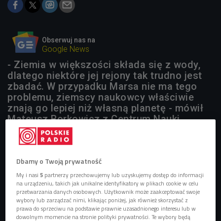
Obserwuj nas na
Google News
- Ziemia w większości składa się z wody,
dlatego niektóre jej rejony tak trudno jest
zbadać. W przypadku Marsa nie ma tego
problemu, ziemscy naukowcy właściwie
znają go lepiej niż własną planetę - mówił
Mateusz Borkowicz z Centrum Nauki
Kopernik.
Dbamy o Twoją prywatność
My i nasi
5
partnerzy przechowujemy lub uzyskujemy dostęp do informacji
na urządzeniu, takich jak unikalne identyfikatory w plikach cookie w celu
przetwarzania danych osobowych. Użytkownik może zaakceptować swoje
wybory lub zarządzać nimi, klikając poniżej, jak również skorzystać z
prawa do sprzeciwu na podstawie prawnie uzasadnionego interesu lub w
dowolnym momencie na stronie polityki prywatności. Te wybory będą