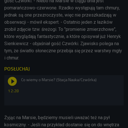
gość Czwórki. - Niebo na Marsie w ciągu dnia jest
pomarańczowo-czerwone. Rzadko występują tam chmury,
jednak są one przezroczyste, więc nie przeszkadzają w
obserwacji - mówił ekspert. - Ostatnio jeden z łazików
zrobił zdjęcie tzw. śreżogi. To "promienie zmierzchowe",
które wyglądają fantastycznie, a które opisywał już Henryk
Sienkiewicz - objaśniał gość Czwórki. Zjawisko polega na
tym, że światło
słoneczne przebija się przez warstwy mgły
i chmur.
POSŁUCHAJ
Co wiemy o Marsie? (Stacja Nauka/Czwórka)
12:28
Żyjąc na Marsie, będziemy musieli uważać też na pył
kosmiczny. - Jeśli na przykład dostanie się on do wnętrza