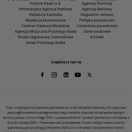
Polskie Radio S.A.
Agencja Promocji
Informacyjna Agencja Radiowa
Agencja Reklamy
Redakcja Katolicka
Regulamin serwisu
Redakcja Ekumeniczna
Polityka prywatności
Centrum Edukacji Medialnej
Ustawienia prywatności
Agencja Muzyczna Polskiego Radia
Dane osobowe
Studia nagraniowe i koncertowe
Kontakt
Sklep Polskiego Radia
Znajdziesz nas na
Treści, znajdujące się w serwisie polskieradio.pl, w tym wszystkie materiały i ich części oraz
poszczególne elementy samego serwisu mają charakter utworów lub wytworów objętych
ochroną Ustawy z dnia 4 lutego 1994 r. o prawie autorskim i prawach pokrewnych lub Ustawy z
dnia 30 czerwca 2000 r. Prawo własności przemysłowej. Prawa o których mowa w zdaniu
poprzedzającym przysługują Polskiemu Radiu S.A. w likwidacji lub podmiotom trzecim.