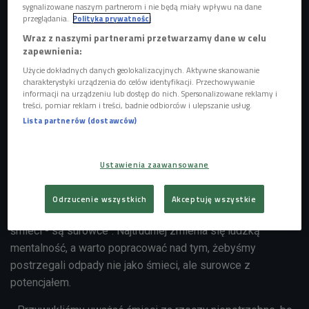
sygnalizowane naszym partnerom i nie będą miały wpływu na dane
przeglądania.
Polityka prywatności
Wraz z naszymi partnerami przetwarzamy dane w celu
zapewnienia:
Użycie dokładnych danych geolokalizacyjnych. Aktywne skanowanie
charakterystyki urządzenia do celów identyfikacji. Przechowywanie
informacji na urządzeniu lub dostęp do nich. Spersonalizowane reklamy i
treści, pomiar reklam i treści, badnie odbiorców i ulepszanie usług.
Lista partnerów (dostawców)
Ustawienia zaawansowane
Zdjęcie ilustracyjne
Foto: Aleksandra Suz/shutterstock.com/cc
Od 15 do 17 września po raz 24. będziemy sprzątać
Odrzucenie wszystkich
Akceptuję wszystkie
Polskę. W tym roku akcja odbędzie się pod hasłem "Nie ma
śmieci - są surowce". Najtrudniej zmienia się ludzką
mentalność, a warto popracować nad tym, żebyśmy
postrzegali odpady nie jako śmieci, ale surowce z
potencjałem.