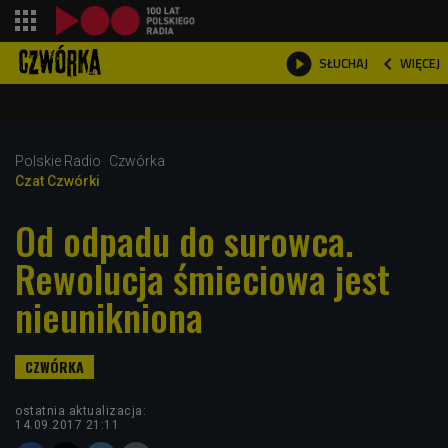
shopping_cart



WIĘCEJ
SŁUCHAJ

Polskie Radio
Czwórka
Czat Czwórki
Od odpadu do surowca.
Rewolucja śmieciowa jest
nieunikniona
ostatnia aktualizacja:
14.09.2017 21:11