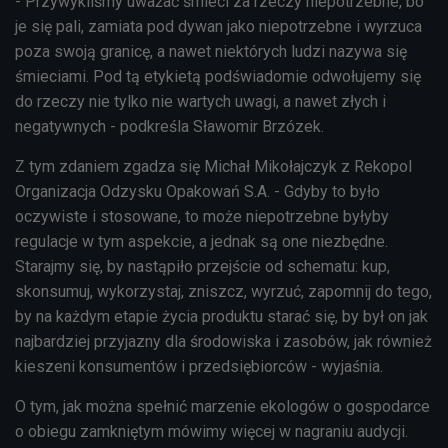
- Przywykliśmy uważać śmieci za rzeczy niepotrzebne, bo
je się pali, zamiata pod dywan jako niepotrzebne i wyrzuca
poza swoją granicę, a nawet niektórych ludzi nazywa się
śmieciami. Pod tą etykietą podświadomie odwołujemy się
do rzeczy nie tylko nie wartych uwagi, a nawet złych i
negatywnych - podkreśla Sławomir Brzózek.
Z tym zdaniem zgadza się Michał Mikołajczyk z Rekopol
Organizacja Odzysku Opakowań S.A. - Gdyby to było
oczywiste i stosowane, to może niepotrzebne byłyby
regulacje w tym aspekcie, a jednak są one niezbędne.
Starajmy się, by nastąpiło przejście od schematu: kup,
skonsumuj, wykorzystaj, zniszcz, wyrzuć, zapomnij do tego,
by na każdym etapie życia produktu starać się, by był on jak
najbardziej przyjazny dla środowiska i zasobów, jak również
kieszeni konsumentów i przedsiębiorców - wyjaśnia.
O tym, jak można spełnić marzenie ekologów o gospodarce
o obiegu zamkniętym mówimy więcej w nagraniu audycji.