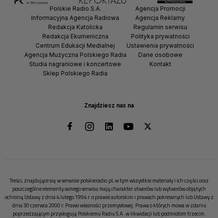
Polskie Radio S.A.
Agencja Promocji
Informacyjna Agencja Radiowa
Agencja Reklamy
Redakcja Katolicka
Regulamin serwisu
Redakcja Ekumeniczna
Polityka prywatności
Centrum Edukacji Medialnej
Ustawienia prywatności
Agencja Muzyczna Polskiego Radia
Dane osobowe
Studia nagraniowe i koncertowe
Kontakt
Sklep Polskiego Radia
Znajdziesz nas na
Treści, znajdujące się w serwisie polskieradio.pl, w tym wszystkie materiały i ich części oraz
poszczególne elementy samego serwisu mają charakter utworów lub wytworów objętych
ochroną Ustawy z dnia 4 lutego 1994 r. o prawie autorskim i prawach pokrewnych lub Ustawy z
dnia 30 czerwca 2000 r. Prawo własności przemysłowej. Prawa o których mowa w zdaniu
poprzedzającym przysługują Polskiemu Radiu S.A. w likwidacji lub podmiotom trzecim.