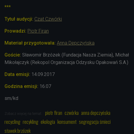
***
Tytuł audycji:
Czat Czwórki
Prowadzi:
Piotr Firan
Materiał przygotowała:
Anna Depczyńska
Goście:
Sławomir Brzózek (Fundacja Nasza Ziemia), Michał
Mikołajczyk (Rekopol
Organizacja Odzysku Opakowań S.A.
)
Data emisji:
14.09.2017
Godzina emisji:
16.07
sm/kd
piotr firan
czwórka
anna depczyńska
Zobacz więcej na temat:
recycling
recykling
ekologia
konsument
segregacja śmieci
sławek brzózek