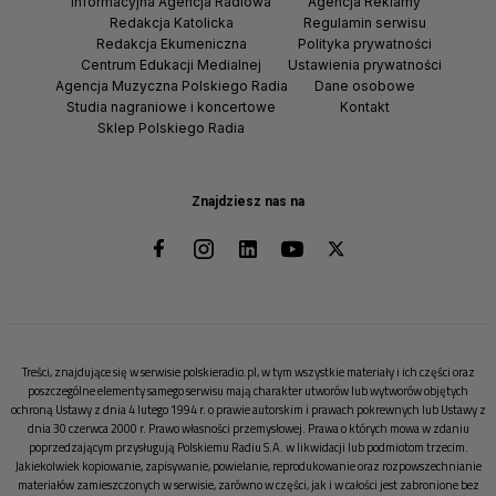
Informacyjna Agencja Radiowa
Agencja Reklamy
Redakcja Katolicka
Regulamin serwisu
Redakcja Ekumeniczna
Polityka prywatności
Centrum Edukacji Medialnej
Ustawienia prywatności
Agencja Muzyczna Polskiego Radia
Dane osobowe
Studia nagraniowe i koncertowe
Kontakt
Sklep Polskiego Radia
Znajdziesz nas na
Treści, znajdujące się w serwisie polskieradio.pl, w tym wszystkie materiały i ich części oraz
poszczególne elementy samego serwisu mają charakter utworów lub wytworów objętych
ochroną Ustawy z dnia 4 lutego 1994 r. o prawie autorskim i prawach pokrewnych lub Ustawy z
dnia 30 czerwca 2000 r. Prawo własności przemysłowej. Prawa o których mowa w zdaniu
poprzedzającym przysługują Polskiemu Radiu S.A. w likwidacji lub podmiotom trzecim.
Jakiekolwiek kopiowanie, zapisywanie, powielanie, reprodukowanie oraz rozpowszechnianie
materiałów zamieszczonych w serwisie, zarówno w części, jak i w całości jest zabronione bez