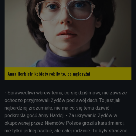
Anna Herbich: kobiety robiły to, co mężczyźni
- Sprawiedliwi wbrew temu, co się dziś mówi, nie zawsze
ochoczo przyjmowali Żydów pod swój dach. To jest jak
najbardziej zrozumiałe, nie ma co się temu dziwić -
podkreśla gość Anny Hardej. - Za ukrywanie Żydów w
okupowanej przez Niemców Polsce groziła kara śmierci,
nie tylko jednej osobie, ale całej rodzinie. To były straszne