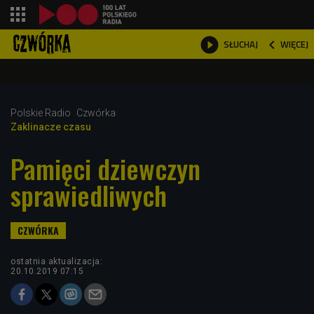
shopping_cart



WIĘCEJ
SŁUCHAJ

Polskie Radio
Czwórka
Zaklinacze czasu
Pamięci dziewczyn
sprawiedliwych
ostatnia aktualizacja:
20.10.2019 07:15