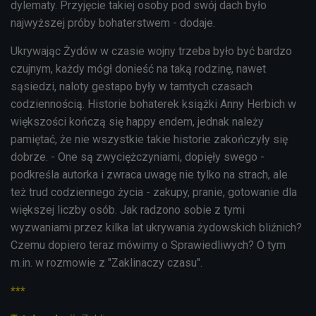
dylematy. Przyjęcie takiej osoby pod swój dach było
najwyższej próby bohaterstwem - dodaje.
Ukrywając Żydów w czasie wojny trzeba było być bardzo
czujnym, każdy mógł donieść na taką rodzinę, nawet
sąsiedzi, naloty gestapo były w tamtych czasach
codziennością. Historie bohaterek książki Anny Herbich w
większości kończą się happy endem, jednak należy
pamiętać, że nie wszystkie takie historie zakończyły się
dobrze. - One są zwyciężczyniami, dopięły swego -
podkreśla autorka i zwraca uwagę nie tylko na strach, ale
też trud codziennego życia - zakupy, pranie, gotowanie dla
większej liczby osób. Jak radzono sobie z tymi
wyzwaniami przez kilka lat ukrywania żydowskich bliźnich?
Czemu dopiero teraz mówimy o Sprawiedliwych? O tym
m.in. w rozmowie z "Zaklinaczy czasu".
***