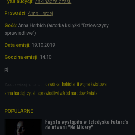
Tytuł audycji:
Zaklinacze czasu
Prowadzi:
Anna Hardej
Gość:
Anna Herbich (autorka książki "Dziewczyny
sprawiedliwe")
Data emisji:
19
.10.2019
Godzina emisji:
14.10
pj
czwórka
kobieta
ii wojna światowa
Zobacz więcej na temat:
anna hardej
żydzi
sprawiedliwi wśród narodów świata
POPULARNE
Fagata wystąpiła w teledysku Future'a
do utworu "No Misery"