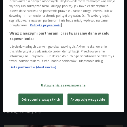
przetwarzania danych osobowych. Użytkownik może zaakceptować swoje
wybory lub zarządzać nimi, klikając poniżej, jak również skorzystać z
prawa do sprzeciwu na podstawie prawnie uzasadnionego interesu lub w
dowolnym momencie na stronie polityki prywatności. Te wybory będą
sygnalizowane naszym partnerom i nie będą miały wpływu na dane
przeglądania.
Polityka prywatności
Wraz z naszymi partnerami przetwarzamy dane w celu
zapewnienia:
Użycie dokładnych danych geolokalizacyjnych. Aktywne skanowanie
charakterystyki urządzenia do celów identyfikacji. Przechowywanie
informacji na urządzeniu lub dostęp do nich. Spersonalizowane reklamy i
treści, pomiar reklam i treści, badnie odbiorców i ulepszanie usług.
Okładka książki
Foto: materiały prasowe
Lista partnerów (dostawców)
"Dziewczyny z Powstania", "Dziewczyny z Solidarności",
"Dziewczyny z Wołynia" to wcześniejsze publikacje Anny
Ustawienia zaawansowane
Herbich. W swej najnowszej książce autorka spisała
wspomnienia pań, które pomogły Żydom. W tych historiach
Odrzucenie wszystkich
Akceptuję wszystkie
jest dużo strachu, przerażenia. Bohaterki książki otwarcie
mówią, że bały się.