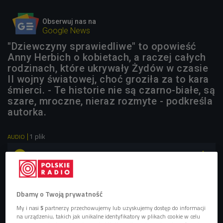
Obserwuj nas na
Google News
"Dziewczyny sprawiedliwe" to opowieść
Anny Herbich o kobietach, a raczej całych
rodzinach, które ukrywały Żydów w czasie
II wojny światowej, choć groziła za to kara
śmierci. - Te historie nie są czarno-białe, są
szare, mroczne, nieraz rozmyte - podkreśla
autorka.
1 plik
AUDIO


14'49
Anna Herbich opowiada o "Dziewczynach
sprawiedliwych" (Zaklinacze czasu/Czwórka)
Dbamy o Twoją prywatność
My i nasi
5
partnerzy przechowujemy lub uzyskujemy dostęp do informacji
na urządzeniu, takich jak unikalne identyfikatory w plikach cookie w celu