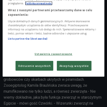
przeglądania.
Polityka prywatności
Wraz z naszymi partnerami przetwarzamy dane w celu
zapewnienia:
Użycie dokładnych danych geolokalizacyjnych. Aktywne skanowanie
charakterystyki urządzenia do celów identyfikacji. Przechowywanie
informacji na urządzeniu lub dostęp do nich. Spersonalizowane reklamy i
treści, pomiar reklam i treści, badnie odbiorców i ulepszanie usług.
Lista partnerów (dostawców)
Ustawienia zaawansowane
Zdjęcie ilustracyjne
Foto: Glow Images/East News
Odrzucenie wszystkich
Akceptuję wszystkie
Mumie to temat filmów i legend, opowieści o
faraonach, klątwach związanych z odnajdywaniem ich
grobowców czy skarbach ukrytych w piramidach.
Zooegiptolog Kamila Braulińska zwraca uwagę, że
mumifikowano nie tylko ludzi, a również zwierzęta.- Nie
wiemy dokładnie, jaka była funkcja zwierząt w starożytnym
Egipcie - mówi gość Czwórki. - Wizerunki zwierząt na