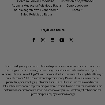
Centrum Edukacji Medialnej
Ustawienia prywatności
Agencja Muzyczna Polskiego Radia
Dane osobowe
Studia nagraniowe i koncertowe
Kontakt
Sklep Polskiego Radia
Znajdziesz nas na
Treści, znajdujące się w serwisie polskieradio.pl, w tym wszystkie materiały i ich części oraz
poszczególne elementy samego serwisu mają charakter utworów lub wytworów objętych
ochroną Ustawy z dnia 4 lutego 1994 r. o prawie autorskim i prawach pokrewnych lub Ustawy z
dnia 30 czerwca 2000 r. Prawo własności przemysłowej. Prawa o których mowa w zdaniu
poprzedzającym przysługują Polskiemu Radiu S.A. w likwidacji lub podmiotom trzecim.
Jakiekolwiek kopiowanie, zapisywanie, powielanie, reprodukowanie oraz rozpowszechnianie
materiałów zamieszczonych w serwisie, zarówno w części, jak i w całości jest zabronione bez
uprzedniej pisemnej zgody uprawnionego.