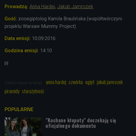
Prowadzą:
Anna Hardej
,
Jakub Jamrozek
Gość:
zooegiptolog Kamila Braulińska (współtwórczyni
projektu Warsaw Mummy Project)
Data emisji:
10.09.2016
Godzina emisji:
14.10
pj
anna hardej
czwórka
egipt
jakub jamrozek
Zobacz więcej na temat:
piramidy
starożytność
POPULARNE
"Kochane kłopoty" doczekają się
oficjalnego dokumentu