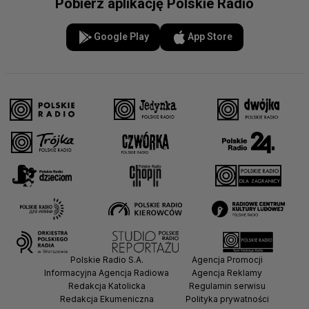
Pobierz aplikację Polskie Radio
Google Play
App Store
Polskie Radio S.A.
Agencja Promocji
Informacyjna Agencja Radiowa
Agencja Reklamy
Redakcja Katolicka
Regulamin serwisu
Redakcja Ekumeniczna
Polityka prywatności