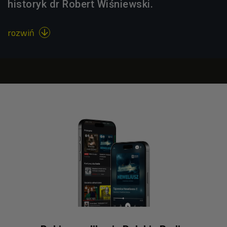
historyk dr Robert Wiśniewski.
rozwiń
