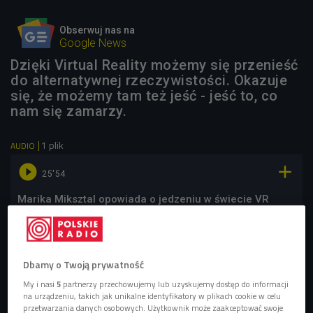
Obserwuj nas na
Google News
Dzięki Virtual Reality możemy się przenieść
do alternatywnej rzeczywistości. Okazuje
się, że możemy tam też jeść - jeść to, co
nam się zamarzy.
1 plik
AUDIO


25'54
Marika Miksztal opowiada o jedzeniu w świecie VR
(Sztuka jedzenia/Czwórka)
Dbamy o Twoją prywatność
My i nasi
5
partnerzy przechowujemy lub uzyskujemy dostęp do informacji
na urządzeniu, takich jak unikalne identyfikatory w plikach cookie w celu
przetwarzania danych osobowych. Użytkownik może zaakceptować swoje