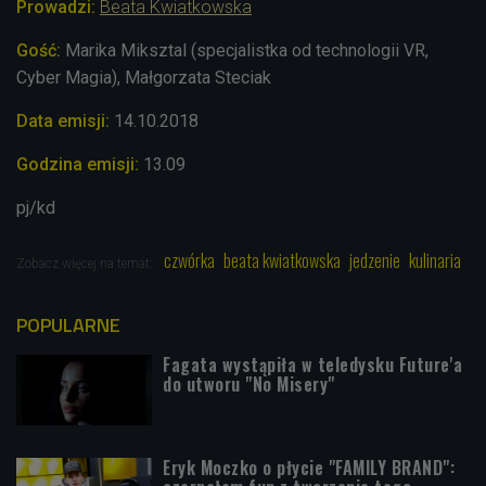
Prowadzi:
Beata Kwiatkowska
Gość:
Marika Miksztal (specjalistka od technologii VR,
Cyber Magia), Małgorzata Steciak
Data emisji:
14
.10.2018
Godzina emisji:
13.09
pj/kd
czwórka
beata kwiatkowska
jedzenie
kulinaria
Zobacz więcej na temat:
POPULARNE
Fagata wystąpiła w teledysku Future'a
do utworu "No Misery"
Eryk Moczko o płycie "FAMILY BRAND":