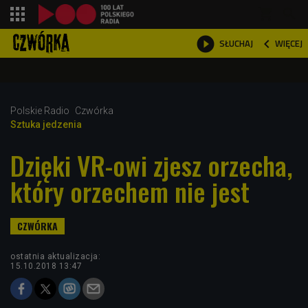
shopping_cart



WIĘCEJ
SŁUCHAJ

Polskie Radio
Czwórka
Sztuka jedzenia
Dzięki VR-owi zjesz orzecha,
który orzechem nie jest
ostatnia aktualizacja:
15.10.2018 13:47