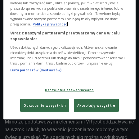
wybory lub zarządzać nimi, klikając poniżej, jak również skorzystać z
prawa do sprzeciwu na podstawie prawnie uzasadnionego interesu lub w
dowolnym momencie na stronie polityki prywatności. Te wybory będą
sygnalizowane naszym partnerom i nie będą miały wpływu na dane
przeglądania.
Polityka prywatności
Wraz z naszymi partnerami przetwarzamy dane w celu
zapewnienia:
Użycie dokładnych danych geolokalizacyjnych. Aktywne skanowanie
zdjęcie ilustracyjne
Foto: harodominguez/Shutterstock
charakterystyki urządzenia do celów identyfikacji. Przechowywanie
informacji na urządzeniu lub dostęp do nich. Spersonalizowane reklamy i
- Świat VR powstał m.in. po to, żeby jeść. Umożliwia nam
treści, pomiar reklam i treści, badnie odbiorców i ulepszanie usług.
Lista partnerów (dostawców)
podróżowanie do naszych marzeń - mówi Marika Miksztal,
specjalistka od technologii VR. - Podstawowymi
narzędziami tego wynalazku są okulary i słuchawki, ale nie
Ustawienia zaawansowane
są one jedyne, bo mogą im towarzyszyć rozpylacze
zapachów, drukarki 3D, które drukują rzeczy na potrzeby
Odrzucenie wszystkich
Akceptuję wszystkie
danego doświadczenia - dodaje.
Mimo że podstawowymi elementami VR jest oddziaływanie
na wzrok i słuch, to wrażenie jedzenia też możemy w tym
świecie uzyskać. Ze specjalnych alg można wydrukować