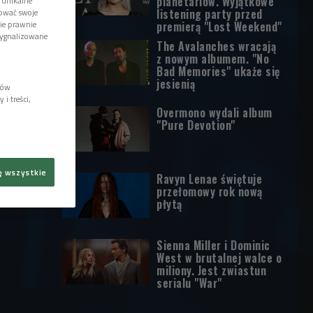
planetariów. Wyjątkowe
 unikalne
listening party przed
tować swoje
premierą "Lost Weekend"
wie prawnie
sygnalizowane
The Avalanches wracają
z nowym albumem. "No
Bad Memories" ukaże się
jesienią
lów
i treści,
Overmono wydali album
"Pure Devotion"
ę wszystkie
Ravyn Lenae świętuje
przełomowy rok nową
płytą
Sienna Miller i Dominic
West w brutalnej walce o
miliony. Jest zwiastun
serialu "War"