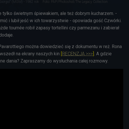
 Giorgio" (MGM) - 1982 rok
Foto: PAP/Photoshot/The Legacy Collection
ie tylko świetnym śpiewakiem, ale też dobrym kucharzem. -
rmić i lubił jeść w ich towarzystwie - opowiada gość Czwórki.
każde
tournée robił zapasy tortellini czy parmezanu i zabierał
dodaje.
 Pavarottiego można dowiedzieć się z dokumentu w reż. Rona
 wszedł na ekrany naszych kin
[
RECENZJA >>>
]
. A gdzie
one dania? Zapraszamy do wysłuchania całej rozmowy.