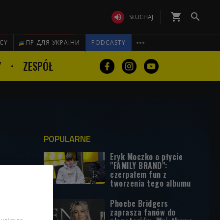
shopping_cart


SŁUCHAJ

ICY
ПР ДЛЯ УКРАЇНИ
PODCASTY
Y
ZESPÓŁ
POPULARNE
Eryk Moczko o płycie
"FAMILY BRAND":
czerpałem fun z
tworzenia tego albumu
Phoebe Bridgers
zaprasza fanów do