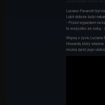
Luciano Pavarotti w filmie "Yes
Luciano Pavarotti był n
Lubił dobrze ludzi naka
- Przed wyjazdem na 
to wszystko ze sobą - 
Więcej o życiu Luciana
Howarda, który właśnie
można zjeść jego ulubi