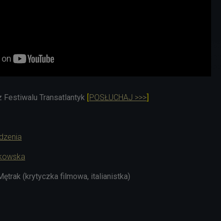
 z Festiwalu Transatlantyk
[
POSŁUCHAJ >>>
]
dzenia
tkowska
trak (krytyczka filmowa, italianistka)