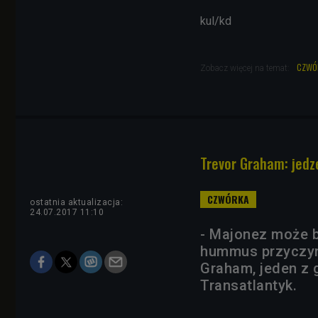
kul/kd
czwó
Zobacz więcej na temat:
Trevor Graham: jedz
ostatnia aktualizacja:
24.07.2017 11:10
- Majonez może b
hummus przyczyni
Graham, jeden z 
Transatlantyk.