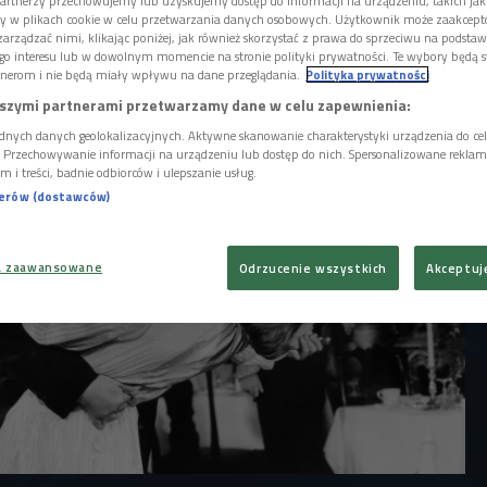
chodzi za kulinarne serce Włoch. Był
artnerzy przechowujemy lub uzyskujemy dostęp do informacji na urządzeniu, takich jak
ory w plikach cookie w celu przetwarzania danych osobowych. Użytkownik może zaakcep
ronów, ale tych najprostszych. Dostępnych
arządzać nimi, klikając poniżej, jak również skorzystać z prawa do sprzeciwu na podsta
opowiada krytyczka filmowa i italianistka
go interesu lub w dowolnym momencie na stronie polityki prywatności. Te wybory będą 
ętrak.
nerom i nie będą miały wpływu na dane przeglądania.
Polityka prywatności
szymi partnerami przetwarzamy dane w celu zapewnienia:
dnych danych geolokalizacyjnych. Aktywne skanowanie charakterystyki urządzenia do ce
i. Przechowywanie informacji na urządzeniu lub dostęp do nich. Spersonalizowane reklamy 
m i treści, badnie odbiorców i ulepszanie usług.
nerów (dostawców)
a zaawansowane
Odrzucenie wszystkich
Akceptuj