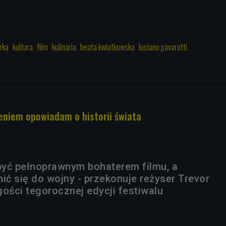
rka
kultura
film
kulinaria
beata kwiatkowska
luciano pavarotti
eniem opowiadam o historii świata
yć pełnoprawnym bohaterem filmu, a
ć się do wojny - przekonuje reżyser Trevor
gości tegorocznej edycji festiwalu