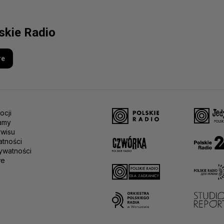
lskie Radio
re
ocji
amy
rwisu
atności
ywatności
we