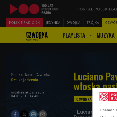
PORTAL POLSKIEGO
POLSKIE RADIO 24
JEDYNKA
DWÓJKA
TRÓJKA
CZWÓ
PLAYLISTA
MUZYKA
Luciano Pav
Polskie Radio
Czwórka
Sztuka jedzenia
włoską pas
ostatnia aktualizacja:
04.08.2019 14:40
Dbamy o 
- Luciano Pavarot