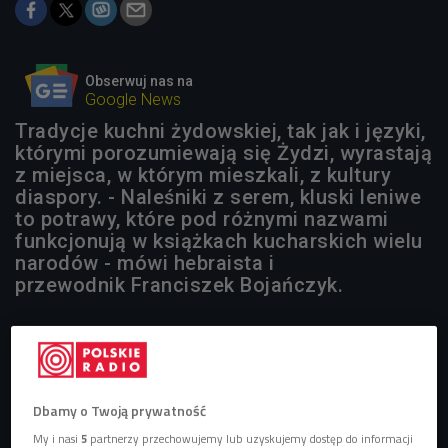
Obserwuj nas na
Google News
Tradycje kuchni żydowskiej, tak jak i języki,
którymi porozumiewają się Żydzi, wyrastają
z miejsca, w którym mieszkali, z kultury
diaspory. - Naleśniki z serem, kluski leniwe
to potrawy, które pod różnymi nazwami
funkcjonują w książkach kucharskich wielu
narodów - mówi hebraista i
przewodnik Franciszek Bojańczyk.
Dbamy o Twoją prywatność
My i nasi
5
partnerzy przechowujemy lub uzyskujemy dostęp do informacji