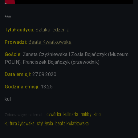
***
Tytuł audycji:
Sztuka jedzenia
Prowadzi:
Beata Kwiatkowska
Goście:
Żaneta Czyżniewska i Zosia Bojańczyk (Muzeum
POLIN), Franciszek Bojańczyk (przewodnik)
Data emisji:
27.09
.2020
Godzina emisji:
13.25
kul
czwórka
kulinaria
hobby
kino
Zobacz więcej na temat:
kultura żydowska
styl życia
beata kwiatkowska