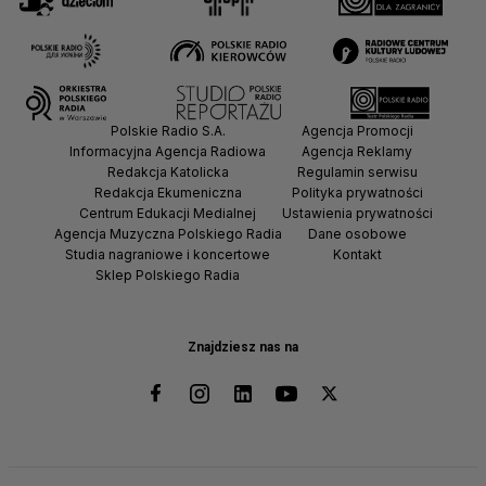
Polskie Radio S.A.
Agencja Promocji
Informacyjna Agencja Radiowa
Agencja Reklamy
Redakcja Katolicka
Regulamin serwisu
Redakcja Ekumeniczna
Polityka prywatności
Centrum Edukacji Medialnej
Ustawienia prywatności
Agencja Muzyczna Polskiego Radia
Dane osobowe
Studia nagraniowe i koncertowe
Kontakt
Sklep Polskiego Radia
Znajdziesz nas na