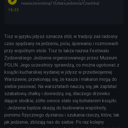
nowoczesnością? (Sztuka jedzenia/Czwórka)
16:33
Tisz w języku j
idysz
oznacza stół, w tradycji zaś
radosny
czas spędzany na jedzeniu, piciu, śpiewaniu i rozmowach
przy wspólnym stole. Tisz to także nazwa Festiwalu
Żydowskiego Jedzenia organizowanego przez Muzeum
POLIN. Jego u
czestnicy sprawdzą, co można ugotować z
książki kucharskiej wydanej w jidysz w przedwojennej
Warszawie, przekonają się, że kasza i makaron mogą do
siebie pasować. Na warsztatach nauczą się, jak zaplatać
szabatową chałkę i dowiedzą się, dlaczego drzewko
dające słodkie, żółte owoce stało się bohaterem książki.
-
Jedzenie będzie okazją do budowania wspólnoty,
pomimo fizycznego dystansu i szukania rzeczy, które, tak
jak jedzenie, zbliżają nas do siebie. Po raz kolejny