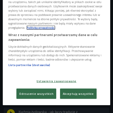
na urządzeniu, takich jak unikalne identyfikatory w plikach cookie w celu
przetwarzania danych osobowych. Użytkownik może zaakceptować swoje
wybory lub zarządzać nimi, klikając poniżej, jak również skorzystać z
prawa do sprzeciwu na podstawie prawnie uzasadnionego interesu lub w
dowolnym momencie na stronie polityki prywatności. Te wybory będą
sygnalizowane naszym partnerom i nie będą miały wpływu na dane
przeglądania.
Polityka prywatności
zdj. ilustracyjne
Foto: Inna Reznik/shutterstock.com
Wraz z naszymi partnerami przetwarzamy dane w celu
zapewnienia:
Rozmówca Beaty Kwiatkowskiej zaznacza także, że
Użycie dokładnych danych geolokalizacyjnych. Aktywne skanowanie
mówienie o wielkim powrocie dań koszernych na polskie
charakterystyki urządzenia do celów identyfikacji. Przechowywanie
stoły jest dużą przesadą, bo one nigdy z nich nie zniknęły,
informacji na urządzeniu lub dostęp do nich. Spersonalizowane reklamy i
treści, pomiar reklam i treści, badnie odbiorców i ulepszanie usług.
zostały tylko wyrwane z żydowskiego kontekstu.
Lista partnerów (dostawców)
Franciszek Bojańczyk podkreśla również, jak ważną rolę w
kuchni żydowskiej pełni... bliskość. - To pojęcie w ogóle
definiuje judaizm - mówi. - Tu bardzo ważne jest społeczne
Ustawienia zaawansowane
przeżywanie religii, świąt oraz wspólnych posiłków -
dodaje.
Odrzucenie wszystkich
Akceptuję wszystkie
POSŁUCHAJ
Kuchnia żydowska - jak łączy tradycję z