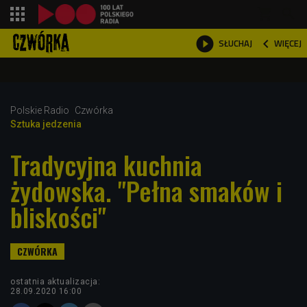
shopping_cart



WIĘCEJ
SŁUCHAJ

Polskie Radio
Czwórka
Sztuka jedzenia
Tradycyjna kuchnia
żydowska. "Pełna smaków i
bliskości"
ostatnia aktualizacja:
28.09.2020 16:00