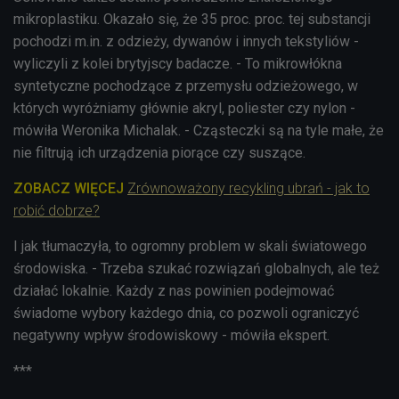
mikroplastiku. Okazało się, że 35 proc. proc. tej substancji
pochodzi m.in. z odzieży, dywanów i innych tekstyliów -
wyliczyli z kolei brytyjscy badacze. - To mikrowłókna
syntetyczne pochodzące z przemysłu odzieżowego, w
których wyróżniamy głównie akryl, poliester czy nylon -
mówiła Weronika Michalak. - Cząsteczki są na tyle małe, że
nie filtrują ich urządzenia piorące czy suszące.
ZOBACZ WIĘCEJ
Zrównoważony recykling ubrań - jak to
robić dobrze?
I jak tłumaczyła, to ogromny problem w skali światowego
środowiska. - Trzeba szukać rozwiązań globalnych, ale też
działać lokalnie. Każdy z nas powinien podejmować
świadome wybory każdego dnia, co pozwoli ograniczyć
negatywny wpływ środowiskowy - mówiła ekspert.
***