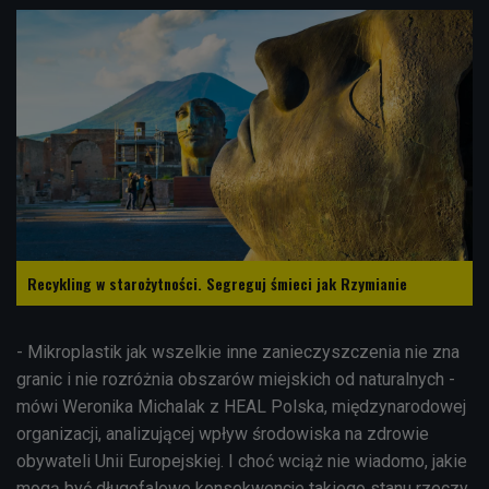
Recykling w starożytności. Segreguj śmieci jak Rzymianie
- Mikroplastik jak wszelkie inne zanieczyszczenia nie zna
granic i nie rozróżnia obszarów miejskich od naturalnych -
mówi Weronika Michalak z HEAL Polska, międzynarodowej
organizacji, analizującej wpływ środowiska na zdrowie
obywateli Unii Europejskiej. I choć wciąż nie wiadomo, jakie
mogą być długofalowe konsekwencje takiego stanu rzeczy