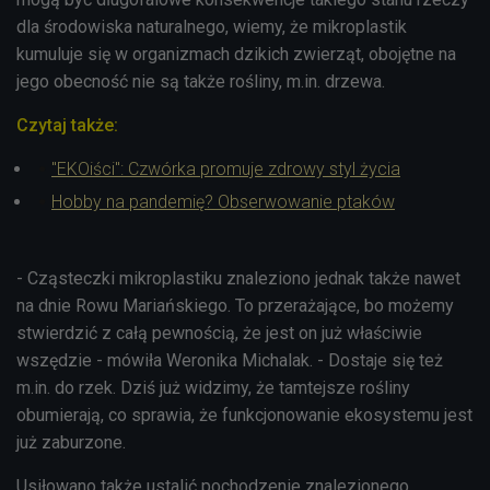
dla środowiska naturalnego, wiemy, że mikroplastik
kumuluje się w organizmach dzikich zwierząt, obojętne na
jego obecność nie są także rośliny, m.in. drzewa.
Czytaj także:
"EKOiści": Czwórka promuje zdrowy styl życia
Hobby na pandemię? Obserwowanie ptaków
- Cząsteczki mikroplastiku znaleziono jednak także nawet
na dnie Rowu Mariańskiego. To przerażające, bo możemy
stwierdzić z całą pewnością, że jest on już właściwie
wszędzie - mówiła Weronika Michalak. - Dostaje się też
m.in. do rzek. Dziś już widzimy, że tamtejsze rośliny
obumierają, co sprawia, że funkcjonowanie ekosystemu jest
już zaburzone.
Usiłowano także ustalić pochodzenie znalezionego