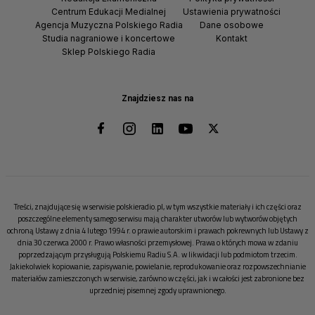
Centrum Edukacji Medialnej
Ustawienia prywatności
Agencja Muzyczna Polskiego Radia
Dane osobowe
Studia nagraniowe i koncertowe
Kontakt
Sklep Polskiego Radia
Znajdziesz nas na
Treści, znajdujące się w serwisie polskieradio.pl, w tym wszystkie materiały i ich części oraz
poszczególne elementy samego serwisu mają charakter utworów lub wytworów objętych
ochroną Ustawy z dnia 4 lutego 1994 r. o prawie autorskim i prawach pokrewnych lub Ustawy z
dnia 30 czerwca 2000 r. Prawo własności przemysłowej. Prawa o których mowa w zdaniu
poprzedzającym przysługują Polskiemu Radiu S.A. w likwidacji lub podmiotom trzecim.
Jakiekolwiek kopiowanie, zapisywanie, powielanie, reprodukowanie oraz rozpowszechnianie
materiałów zamieszczonych w serwisie, zarówno w części, jak i w całości jest zabronione bez
uprzedniej pisemnej zgody uprawnionego.