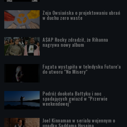
Zoja Owsiańska o projektowaniu ubrań
w duchu zero waste
A$AP Rocky zdradził, że Rihanna
nagrywa nowy album
Fagata wystąpiła w teledysku Future'a
do utworu "No Misery"
Podróż dookoła Bałtyku i noc
spadających gwiazd w "Przerwie
weekendowej"
Joel Kinnaman w serialu wojennym o
upadku Saddama Husajna