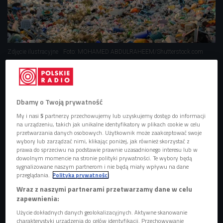
Zdjęcie ilustracyjne
Foto: MOHAMED ABDULRAHEEM/Shutterstock.com
Dbamy o Twoją prywatność
My i nasi
5
partnerzy przechowujemy lub uzyskujemy dostęp do informacji
na urządzeniu, takich jak unikalne identyfikatory w plikach cookie w celu
przetwarzania danych osobowych. Użytkownik może zaakceptować swoje
wybory lub zarządzać nimi, klikając poniżej, jak również skorzystać z
prawa do sprzeciwu na podstawie prawnie uzasadnionego interesu lub w
dowolnym momencie na stronie polityki prywatności. Te wybory będą
sygnalizowane naszym partnerom i nie będą miały wpływu na dane
przeglądania.
Polityka prywatności
Wraz z naszymi partnerami przetwarzamy dane w celu
zapewnienia:
"Covidowe odpadki" nowym zagrożeniem dla Ziemi
Użycie dokładnych danych geolokalizacyjnych. Aktywne skanowanie
charakterystyki urządzenia do celów identyfikacji. Przechowywanie