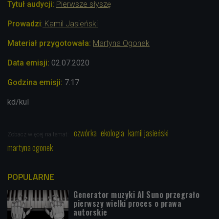
Tytuł audycji:
Pierwsze słyszę
Prowadzi
:
Kamil Jasieński
Materiał przygotowała:
Martyna Ogonek
Data emisji:
02.07
.2020
Godzina emisji:
7.17
kd/kul
czwórka
ekologia
kamil jasieński
Zobacz więcej na temat:
martyna ogonek
POPULARNE
Generator muzyki AI Suno przegrało
pierwszy wielki proces o prawa
autorskie