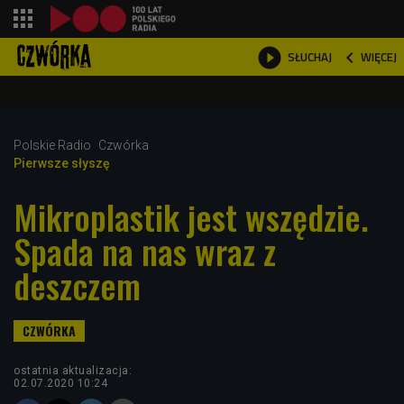
shopping_cart



WIĘCEJ
SŁUCHAJ

Polskie Radio
Czwórka
Pierwsze słyszę
Mikroplastik jest wszędzie.
Spada na nas wraz z
deszczem
ostatnia aktualizacja:
02.07.2020 10:24