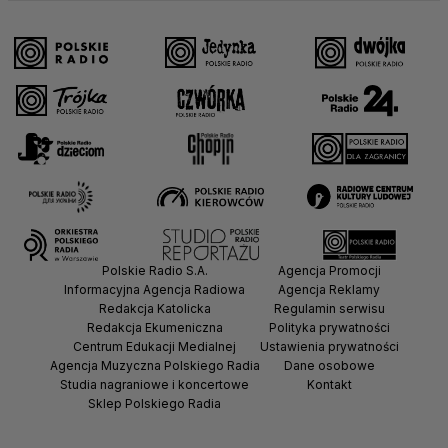
Polskie Radio S.A.
Agencja Promocji
Informacyjna Agencja Radiowa
Agencja Reklamy
Redakcja Katolicka
Regulamin serwisu
Redakcja Ekumeniczna
Polityka prywatności
Centrum Edukacji Medialnej
Ustawienia prywatności
Agencja Muzyczna Polskiego Radia
Dane osobowe
Studia nagraniowe i koncertowe
Kontakt
Sklep Polskiego Radia