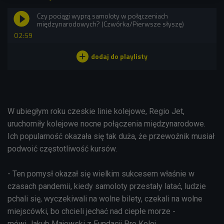
Czy pociągi wyprą samoloty w połączeniach
międzynarodowych? (Czwórka/Pierwsze słyszę)
02:59
W ubiegłym roku czeskie linie kolejowe, Regio Jet,
uruchomiły kolejowe nocne połączenia międzynarodowe.
Ich popularność okazała się tak duża, że przewoźnik musiał
podwoić częstotliwość kursów.
- Ten pomysł okazał się wielkim sukcesem właśnie w
czasach pandemii, kiedy samoloty przestały latać, ludzie
pchali się, wyczekiwali na wolne bilety, czekali na wolne
miejscówki, bo chcieli jechać nad ciepłe morze -
mówi Jakub Majewski z Fundacji Pro Kolej.