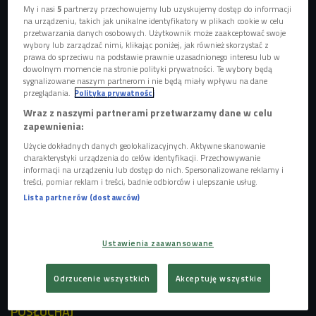
My i nasi
5
partnerzy przechowujemy lub uzyskujemy dostęp do informacji
na urządzeniu, takich jak unikalne identyfikatory w plikach cookie w celu
przetwarzania danych osobowych. Użytkownik może zaakceptować swoje
wybory lub zarządzać nimi, klikając poniżej, jak również skorzystać z
prawa do sprzeciwu na podstawie prawnie uzasadnionego interesu lub w
dowolnym momencie na stronie polityki prywatności. Te wybory będą
sygnalizowane naszym partnerom i nie będą miały wpływu na dane
przeglądania.
Polityka prywatności
Wraz z naszymi partnerami przetwarzamy dane w celu
zapewnienia:
Użycie dokładnych danych geolokalizacyjnych. Aktywne skanowanie
charakterystyki urządzenia do celów identyfikacji. Przechowywanie
informacji na urządzeniu lub dostęp do nich. Spersonalizowane reklamy i
treści, pomiar reklam i treści, badnie odbiorców i ulepszanie usług.
Wakacje za granicą? Obostrzenia i zasady sprawdzaj codziennie
Lista partnerów (dostawców)
Na tory pasażerów mają przyciągać przede wszystkim
Ustawienia zaawansowane
atrakcyjne ceny biletów i chęć ograniczenia śladu
węglowego.
Odrzucenie wszystkich
Akceptuję wszystkie
POSŁUCHAJ