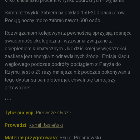
kilku, kilkunastu procent w rynku podróżnych - wyjaśnia.
Samolot zwykle zabiera na pokład 150-200 pasażerów.
Pociąg nocny może zabrać nawet 600 osób.
Rozwiązaniom kolejowym z pewnością sprzyjają: rosnąca
świadomość ekologiczna i wyzwania związane z
ociepleniem klimatycznym. Już dziś kolej w większości
zasilana jest energią z odnawialnych źródeł. Emisja śladu
węglowego podczas podróży pociągiem z Paryża do
Rzymu, jest o 23 razy mniejsza niż podczas pokonywania
tego dystansu samolotem, jak chwali się tamtejszy
przewoźnik.
***
Tytuł audycji:
Pierwsze słyszę
Prowadzi
:
Kamil Jasieński
Materiał przygotowała:
Błażej Prośniewski