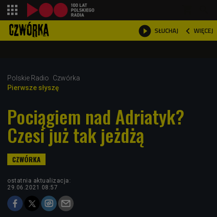
shopping_cart



WIĘCEJ
SŁUCHAJ

Polskie Radio
Czwórka
Pierwsze słyszę
Pociągiem nad Adriatyk?
Czesi już tak jeżdżą
ostatnia aktualizacja:
29.06.2021 08:57