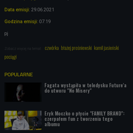
Data emisji:
29.06.2021
Godzina emisji:
07.19
pj
czwórka
błażej prośniewski
kamil jasieński
Zobacz więcej na temat:
pociągi
POPULARNE
Fagata wystąpiła w teledysku Future'a
do utworu "No Misery"
Eryk Moczko o płycie "FAMILY BRAND":
czerpałem fun z tworzenia tego
albumu