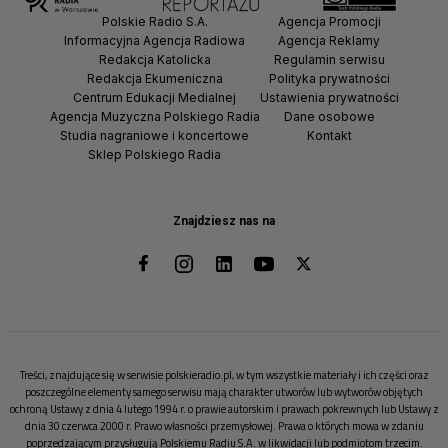
Polskie Radio S.A.
Agencja Promocji
Informacyjna Agencja Radiowa
Agencja Reklamy
Redakcja Katolicka
Regulamin serwisu
Redakcja Ekumeniczna
Polityka prywatności
Centrum Edukacji Medialnej
Ustawienia prywatności
Agencja Muzyczna Polskiego Radia
Dane osobowe
Studia nagraniowe i koncertowe
Kontakt
Sklep Polskiego Radia
Znajdziesz nas na
Treści, znajdujące się w serwisie polskieradio.pl, w tym wszystkie materiały i ich części oraz
poszczególne elementy samego serwisu mają charakter utworów lub wytworów objętych
ochroną Ustawy z dnia 4 lutego 1994 r. o prawie autorskim i prawach pokrewnych lub Ustawy z
dnia 30 czerwca 2000 r. Prawo własności przemysłowej. Prawa o których mowa w zdaniu
poprzedzającym przysługują Polskiemu Radiu S.A. w likwidacji lub podmiotom trzecim.