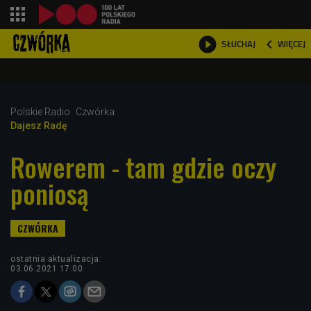
shopping_cart



WIĘCEJ
SŁUCHAJ

Polskie Radio
Czwórka
Dajesz Radę
Rowerem - tam gdzie oczy
poniosą
ostatnia aktualizacja:
03.06.2021 17:00