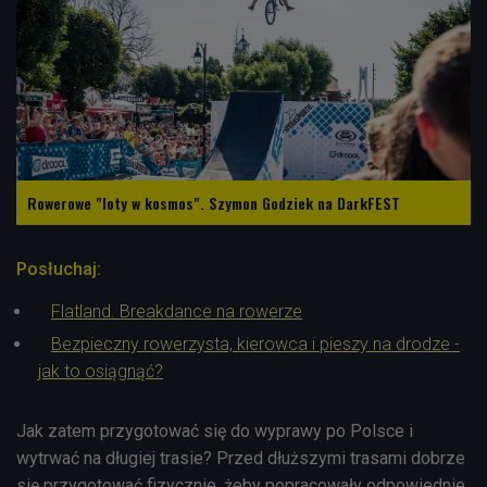
Rowerowe "loty w kosmos". Szymon Godziek na DarkFEST
Posłuchaj:
Flatland. Breakdance na rowerze
Bezpieczny rowerzysta, kierowca i pieszy na drodze -
jak to osiągnąć?
Jak zatem przygotować się do wyprawy po Polsce i
wytrwać na długiej trasie? Przed dłuższymi trasami dobrze
się przygotować fizycznie, żeby popracowały odpowiednie