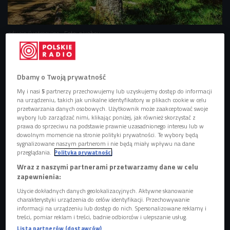
zdjęcie ilustracyjne
Foto: pixabay
Dbamy o Twoją prywatność
My i nasi
5
partnerzy przechowujemy lub uzyskujemy dostęp do informacji
na urządzeniu, takich jak unikalne identyfikatory w plikach cookie w celu
przetwarzania danych osobowych. Użytkownik może zaakceptować swoje
wybory lub zarządzać nimi, klikając poniżej, jak również skorzystać z
prawa do sprzeciwu na podstawie prawnie uzasadnionego interesu lub w
dowolnym momencie na stronie polityki prywatności. Te wybory będą
sygnalizowane naszym partnerom i nie będą miały wpływu na dane
przeglądania.
Polityka prywatności
Wraz z naszymi partnerami przetwarzamy dane w celu
zapewnienia:
Otwarcie sezonu na Kazurce. "Weekend latania na rowerach"
Użycie dokładnych danych geolokalizacyjnych. Aktywne skanowanie
charakterystyki urządzenia do celów identyfikacji. Przechowywanie
informacji na urządzeniu lub dostęp do nich. Spersonalizowane reklamy i
treści, pomiar reklam i treści, badnie odbiorców i ulepszanie usług.
Lista partnerów (dostawców)