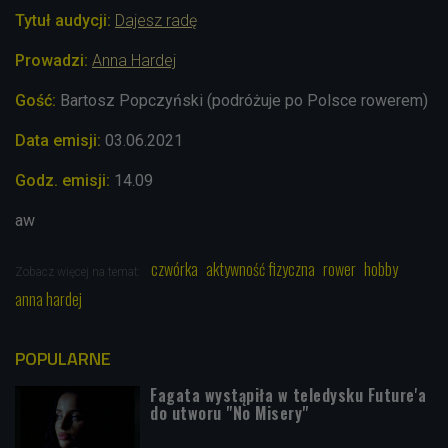
Tytuł audycji:
Dajesz radę
Prowadzi:
Anna Hardej
Gość:
Bartosz Popczyński (podróżuje po Polsce rowerem)
Data emisji:
03.06.2021
Godz. emisji:
14.09
aw
czwórka
aktywność fizyczna
rower
hobby
Zobacz więcej na temat:
anna hardej
POPULARNE
Fagata wystąpiła w teledysku Future'a
do utworu "No Misery"