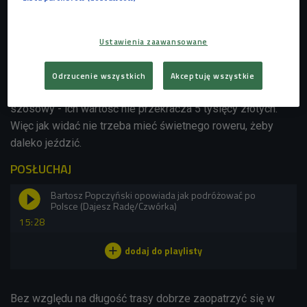
- Rowerem zrobiłem mniej więcej 170 tys. km. przez 30. lat,
to całkiem dobry wynik. Jeżdżę po całej Polsce i żeby po
niej jeździć nie trzeba mieć sprzętu za duże pieniądze. To
Ustawienia zaawansowane
nie musi być bardzo dobry rower, wystarczy dobry, ale
dopasowany do własnych potrzeb - mówi gość audycji. -
Odrzucenie wszystkich
Akceptuję wszystkie
Mam trzy jednoślady: na zimę, rower górski i rower
szosowy - ich wartość nie przekracza 5 tysięcy złotych.
Więc jak widać nie trzeba mieć świetnego roweru, żeby
daleko jeździć.
POSŁUCHAJ
Bartosz Popczyński opowiada jak podróżować po
Polsce (Dajesz Radę/Czwórka)
15:28
Bez względu na długość trasy dobrze zaopatrzyć się w