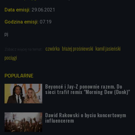
Data emisji:
29.06.2021
Godzina emisji:
07.19
pj
czwórka
błażej prośniewski
kamil jasieński
Zobacz więcej na temat:
pociągi
POPULARNE
Beyoncé i Jay-Z ponownie razem. Do
sieci trafił remix "Morning Dew (Donk)"
Dawid Rakowski o byciu koncertowym
influencerem