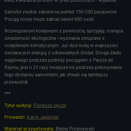
kilku, kilkunastu procent w rynku podróżnych - wyjaśnia.
Samolot zwykle zabiera na pokład 150-200 pasażerów.
Pociąg nocny może zabrać nawet 600 osób.
Rozwiązaniom kolejowym z pewnością sprzyjają: rosnąca
świadomość ekologiczna i wyzwania związane z
ociepleniem klimatycznym. Już dziś kolej w większości
zasilana jest energią z odnawialnych źródeł. Emisja śladu
węglowego podczas podróży pociągiem z Paryża do
Rzymu, jest o 23 razy mniejsza niż podczas pokonywania
tego dystansu samolotem, jak chwali się tamtejszy
przewoźnik.
***
Tytuł audycji:
Pierwsze słyszę
Prowadzi
:
Kamil Jasieński
Materiał przygotowała:
Błażej Prośniewski