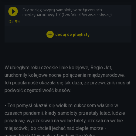
Czy pociągi wyprą samoloty w połączeniach
międzynarodowych? (Czwórka/Pierwsze słyszę)
02:59
W ubiegłym roku czeskie linie kolejowe, Regio Jet,
uruchomiły kolejowe nocne połączenia międzynarodowe.
Ich popularność okazała się tak duża, że przewoźnik musiał
podwoić częstotliwość kursów.
- Ten pomysł okazał się wielkim sukcesem właśnie w
czasach pandemii, kiedy samoloty przestały latać, ludzie
pchali się, wyczekiwali na wolne bilety, czekali na wolne
miejscówki, bo chcieli jechać nad ciepłe morze -
mówi Jakub Majewski z Fundacji Pro Kolej.