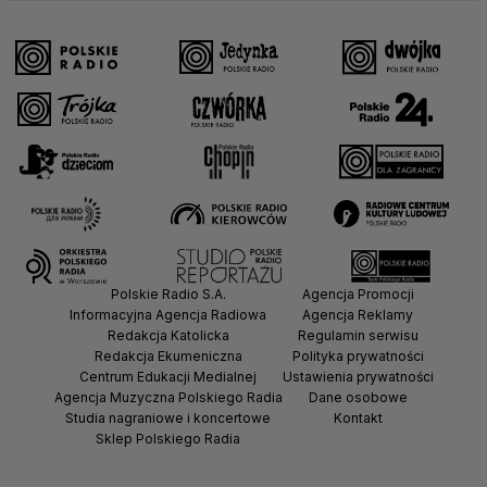
Polskie Radio S.A.
Agencja Promocji
Informacyjna Agencja Radiowa
Agencja Reklamy
Redakcja Katolicka
Regulamin serwisu
Redakcja Ekumeniczna
Polityka prywatności
Centrum Edukacji Medialnej
Ustawienia prywatności
Agencja Muzyczna Polskiego Radia
Dane osobowe
Studia nagraniowe i koncertowe
Kontakt
Sklep Polskiego Radia