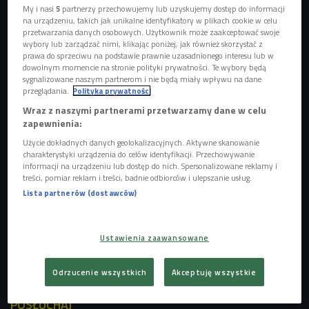
My i nasi
5
partnerzy przechowujemy lub uzyskujemy dostęp do informacji
na urządzeniu, takich jak unikalne identyfikatory w plikach cookie w celu
przetwarzania danych osobowych. Użytkownik może zaakceptować swoje
wybory lub zarządzać nimi, klikając poniżej, jak również skorzystać z
prawa do sprzeciwu na podstawie prawnie uzasadnionego interesu lub w
dowolnym momencie na stronie polityki prywatności. Te wybory będą
sygnalizowane naszym partnerom i nie będą miały wpływu na dane
przeglądania.
Polityka prywatności
Wraz z naszymi partnerami przetwarzamy dane w celu
zapewnienia:
Użycie dokładnych danych geolokalizacyjnych. Aktywne skanowanie
charakterystyki urządzenia do celów identyfikacji. Przechowywanie
informacji na urządzeniu lub dostęp do nich. Spersonalizowane reklamy i
treści, pomiar reklam i treści, badnie odbiorców i ulepszanie usług.
Wakacje za granicą? Obostrzenia i zasady sprawdzaj codziennie
Lista partnerów (dostawców)
Na tory pasażerów mają przyciągać przede wszystkim
Ustawienia zaawansowane
atrakcyjne ceny biletów i chęć ograniczenia śladu
węglowego.
Odrzucenie wszystkich
Akceptuję wszystkie
POSŁUCHAJ