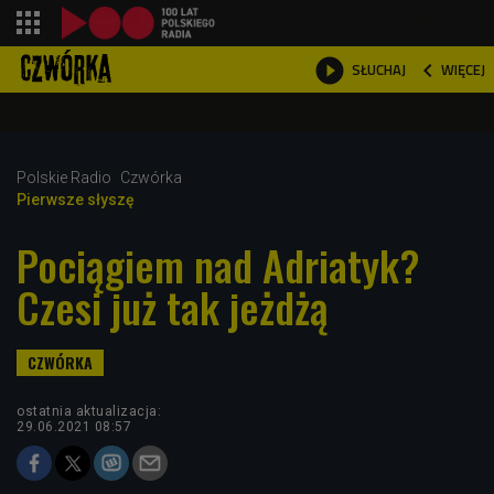
shopping_cart



WIĘCEJ
SŁUCHAJ

Polskie Radio
Czwórka
Pierwsze słyszę
Pociągiem nad Adriatyk?
Czesi już tak jeżdżą
ostatnia aktualizacja:
29.06.2021 08:57