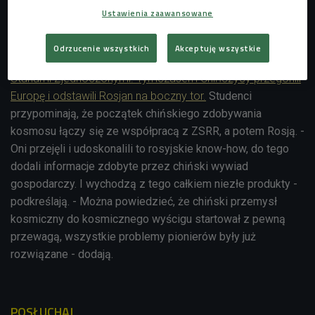
Ustawienia zaawansowane
astronauci dotarli na Chińską Stację Kosmiczną CMS. -
dodaje.
Odrzucenie wszystkich
Akceptuję wszystkie
W ostatnich latach kosmiczne osiągnięcia kojarzyliśmy ze
Stanami Zjednoczonymi. Tymczasem Chińczycy przegonili
Europę i odstawili Rosjan na boczny tor.
Studenci
przypominają, że początek chińskiego zdobywania
kosmosu łączy się ze współpracą z ZSRR, a potem Rosją. -
Oni przejęli i udoskonalili to rosyjskie know-how, do tego
dodali informacje zdobyte przez chiński wywiad
gospodarczy. I wychodzą z tego całkiem niezłe produkty -
podkreślają. - Można powiedzieć, że chiński przemysł
kosmiczny do kosmicznego wyścigu startował z pewną
przewagą, wszystkie problemy pionierów były już
rozwiązane - dodają.
POSŁUCHAJ