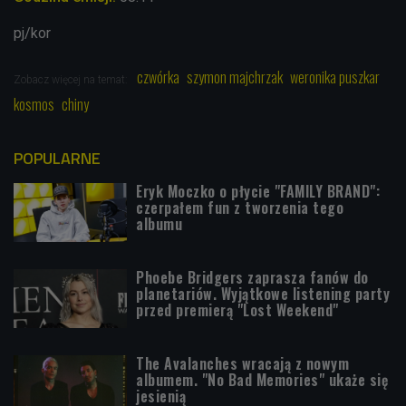
pj/kor
czwórka
szymon majchrzak
weronika puszkar
Zobacz więcej na temat:
kosmos
chiny
POPULARNE
Eryk Moczko o płycie "FAMILY BRAND":
czerpałem fun z tworzenia tego
albumu
Phoebe Bridgers zaprasza fanów do
planetariów. Wyjątkowe listening party
przed premierą "Lost Weekend"
The Avalanches wracają z nowym
albumem. "No Bad Memories" ukaże się
jesienią