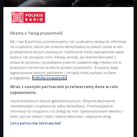
Można powiedzieć, że dla astronautów stacja kosmiczna to niewielkie
Dbamy o Twoją prywatność
osiągnięcie. Oni wszyscy marzą o Księżycu.
Foto: Shutterstock
My i nasi
5
partnerzy przechowujemy lub uzyskujemy dostęp do informacji
na urządzeniu, takich jak unikalne identyfikatory w plikach cookie w celu
Amerykanie wiele lat temu wyrzucili Chińczyków z
przetwarzania danych osobowych. Użytkownik może zaakceptować swoje
Międzynarodowej Stacji Kosmicznej. W tej sytuacji Państwo
wybory lub zarządzać nimi, klikając poniżej, jak również skorzystać z
prawa do sprzeciwu na podstawie prawnie uzasadnionego interesu lub w
Środka zdecydowało się na budowę własnej stacji. Ta
dowolnym momencie na stronie polityki prywatności. Te wybory będą
powstała w kwietniu 2021 roku.
sygnalizowane naszym partnerom i nie będą miały wpływu na dane
przeglądania.
Polityka prywatności
- Ta sytuacja była do przewidzenia. Lądowanie po ciemnej
Wraz z naszymi partnerami przetwarzamy dane w celu
stronie Księżyca otworzyło oczy reszcie świata na
zapewnienia:
Chiny.
Dziś trzeba uważać Chińczyków za konkretnych
Użycie dokładnych danych geolokalizacyjnych. Aktywne skanowanie
zawodników w tym wyścigu kosmicznym
- mówią zgodnie
charakterystyki urządzenia do celów identyfikacji. Przechowywanie
informacji na urządzeniu lub dostęp do nich. Spersonalizowane reklamy i
Paweł i Michał ze studenckiej grupy astronomicznej Good
treści, pomiar reklam i treści, badnie odbiorców i ulepszanie usług.
Night Collectiv. - Nie ma miesiąca, żebyśmy nie usłyszeli,
Lista partnerów (dostawców)
że jakaś chińska rakieta z ważną misją dotarła na orbitę i się
nie rozpadła. W ostatnim czasie poinformowano, że pierwsi