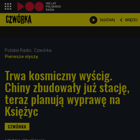
shopping_cart



WIĘCEJ
SŁUCHAJ

Polskie Radio
Czwórka
Pierwsze słyszę
Trwa kosmiczny wyścig.
Chiny zbudowały już stację,
teraz planują wyprawę na
Księżyc