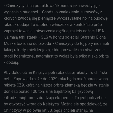
- Chińczycy chcą potraktować kosmos jak inwestycję -
wyjaśniają studenci. - Chodzi o znalezienie surowców, z
których zwrócą się pieniądze wykorzystane np. na budowę
rakiet - dodaje. To istotne zwłaszcza w kontekście prób
zaprojektowania i stworzenia ciężkiej rakiety nośnej. USA
już mają taki statek - SLS w końcu poleciał, Starship Elona
Muska też idzie do przodu. - Chińczycy do tej pory nie mieli
takiej rakiety, mieli lżejszą, która pozwoliła na stworzenie
stacji kosmicznej, natomiast to wciąż była tylko niska orbita
- dodają.
Aby dolecieć na Księżyc, potrzeba dużej rakiety. To chiński
cel. - Zapowiadają, że do 2029 roku będą mieć opracowaną
rakietę CZ9, która na niższą orbitę ziemską będzie w stanie
donieść ponad 100 ton, a na trajektorię księżycową
kilkadziesiąt ton - zdradzają eksperci. - To jest potrzebne,
by otworzyć wrota do Księżyca. Można się spodziewać, że
Chińczycy w połowie lat 30. będą chcieli stanąć na