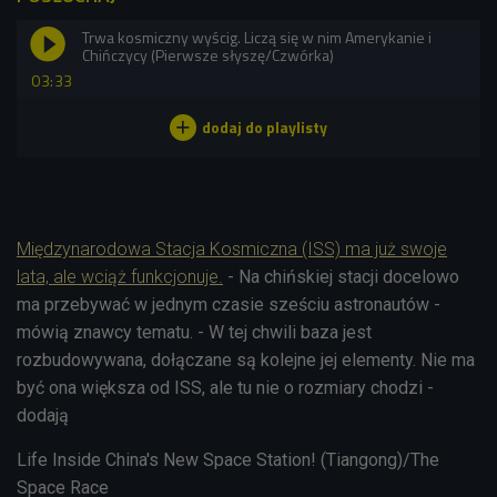
Trwa kosmiczny wyścig. Liczą się w nim Amerykanie i
Chińczycy (Pierwsze słyszę/Czwórka)
03:33
Międzynarodowa Stacja Kosmiczna (ISS) ma już swoje
lata, ale wciąż funkcjonuje.
- Na chińskiej stacji docelowo
ma przebywać w jednym czasie sześciu astronautów -
mówią znawcy tematu. - W tej chwili baza jest
rozbudowywana, dołączane są kolejne jej elementy. Nie ma
być ona większa od ISS, ale tu nie o rozmiary chodzi -
dodają
Life Inside China's New Space Station! (Tiangong)/The
Space Race