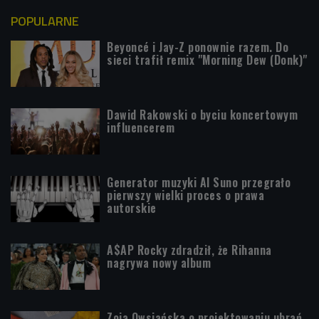
POPULARNE
Beyoncé i Jay-Z ponownie razem. Do
sieci trafił remix "Morning Dew (Donk)"
Dawid Rakowski o byciu koncertowym
influencerem
Generator muzyki AI Suno przegrało
pierwszy wielki proces o prawa
autorskie
A$AP Rocky zdradził, że Rihanna
nagrywa nowy album
Zoja Owsiańska o projektowaniu ubrań