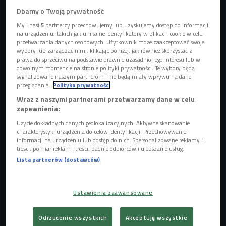
Dbamy o Twoją prywatność
My i nasi
5
partnerzy przechowujemy lub uzyskujemy dostęp do informacji
na urządzeniu, takich jak unikalne identyfikatory w plikach cookie w celu
Dla przedstawicieli pokolenia Z istotny jest work-life balance
Foto:
shutterstock/Ground Picture
przetwarzania danych osobowych. Użytkownik może zaakceptować swoje
wybory lub zarządzać nimi, klikając poniżej, jak również skorzystać z
prawa do sprzeciwu na podstawie prawnie uzasadnionego interesu lub w
Jak wynika z badania przeprowadzonego przez Instytut
dowolnym momencie na stronie polityki prywatności. Te wybory będą
Nauk o Zarządzaniu i Jakości Wyższej Szkoły Humanitas,
sygnalizowane naszym partnerom i nie będą miały wpływu na dane
przeglądania.
Polityka prywatności
przedstawiciele pokolenia Z, czyli osób urodzonych po
Wraz z naszymi partnerami przetwarzamy dane w celu
roku 1997, ponad osiąganie sukcesów zawodowych
zapewnienia:
stawiają cele związane z życiem prywatnym.
Użycie dokładnych danych geolokalizacyjnych. Aktywne skanowanie
charakterystyki urządzenia do celów identyfikacji. Przechowywanie
- Zmiana pokoleniowa jest zasadnicza. Ja jestem z
informacji na urządzeniu lub dostęp do nich. Spersonalizowane reklamy i
rocznika 1981 i dla mojego pokolenia czymś absolutnie
treści, pomiar reklam i treści, badnie odbiorców i ulepszanie usług.
naturalnym było, że szkoła ma nas przygotować do dobrego
Lista partnerów (dostawców)
startu na rynku pracy i ma nas przygotować do tego,
żebyśmy na tym rynku pracy potrafili rozpychać się łokciami
Ustawienia zaawansowane
- mówi kierujący badaniami prof. Michał Kaczmarczyk,
rektor Wyższej Szkoły Humanitas w Sosnowcu. - W
Odrzucenie wszystkich
Akceptuję wszystkie
przypadku generacji Z obserwujemy zupełnie inne postawy.