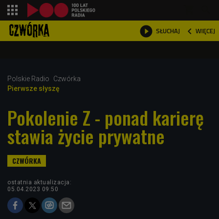
shopping_cart



WIĘCEJ
SŁUCHAJ

Polskie Radio
Czwórka
Pierwsze słyszę
Pokolenie Z - ponad karierę
stawia życie prywatne
ostatnia aktualizacja:
05.04.2023 09:50