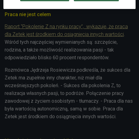
Praca nie jest celem
Raport "Pokolenie Z na rynku pracy”, wykazuje, że praca
dla Zetek jest środkiem do osiągnięcia innych wartości
.
Wśród tych najczęściej wymienianych są: szczęście,
rodzina, a także możliwość realizowania pasji - tak
odpowiedziało blisko 60 procent respondentów.
Rozmówca Jędrzeja Rosiewicza podkreśla, że sukces dla
Zetek ma zupełnie inny charakter, niż miał dla
wcześniejszych pokoleń. - Sukces dla pokolenia Z, to
realizacja własnych pasji, to podróże. Połączenie pracy
zawodowej z życiem osobistym - tłumaczy. - Praca dla nas
była wartością autonomiczną, samą w sobie. Praca dla
Zetek jest środkiem do osiągnięcia innych wartości.