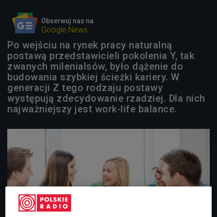
Obserwuj nas na
Google News
Po wejściu na rynek pracy naturalną
postawą przedstawicieli pokolenia Y, tak
zwanych milenialsów, było dążenie do
budowania szybkiej ścieżki kariery. W
generacji Z tego rodzaju postawy
występują zdecydowanie rzadziej. Dla nich
najważniejszy jest work-life balance.