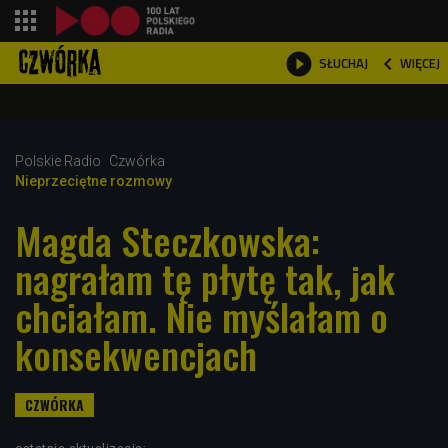
shopping_cart



WIĘCEJ
SŁUCHAJ

Polskie Radio
Czwórka
Nieprzeciętne rozmowy
Magda Steczkowska:
nagrałam tę płytę tak, jak
chciałam. Nie myślałam o
konsekwencjach