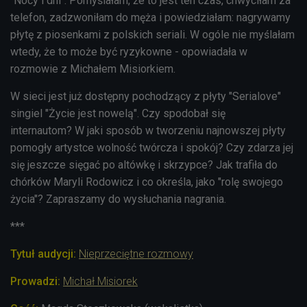
"Nocy i dni". Pomyślałam, że to jest ten czas, chwyciłam za
telefon, zadzwoniłam do męża i powiedziałam: nagrywamy
płytę z piosenkami z polskich seriali. W ogóle nie myślałam
wtedy, że to może być ryzykowne -
opowiadała
w
rozmowie z Michałem Misiorkiem.
W sieci jest już dostępny pochodzący z płyty "Serialove"
singiel "Życie jest nowelą". Czy spodobał się
internautom? W jaki sposób w tworzeniu najnowszej płyty
pomogły artystce wolność twórcza i spokój? Czy zdarza jej
się jeszcze sięgać po altówkę i skrzypce? Jak trafiła do
chórków Maryli Rodowicz i co określa, jako "rolę swojego
życia"? Zapraszamy do wysłuchania nagrania.
***
Tytuł audycji:
Nieprzeciętne rozmowy
Prowadzi:
Michał Misiorek