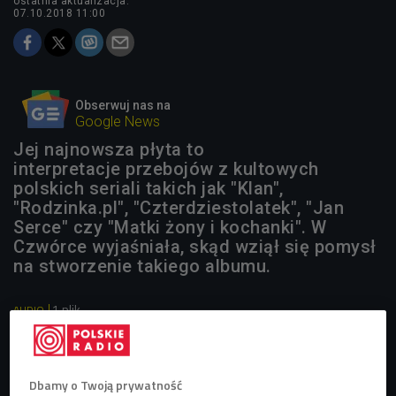
ostatnia aktualizacja:
07.10.2018 11:00
Obserwuj nas na
Google News
Jej najnowsza płyta to
interpretacje przebojów z kultowych
polskich seriali takich jak "Klan",
"Rodzinka.pl", "Czterdziestolatek", "Jan
Serce" czy "Matki żony i kochanki". W
Czwórce wyjaśniała, skąd wziął się pomysł
na stworzenie takiego albumu.
1 plik
AUDIO


18'56
"Nieprzeciętne rozmowy" z Magdą Steczkowską. Jaka
Dbamy o Twoją prywatność
była jej muzyczna droga? (Czwórka)