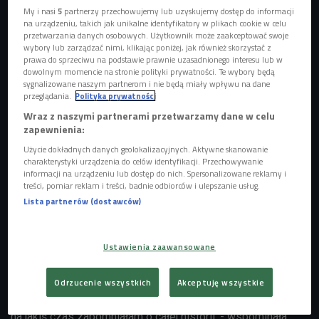
My i nasi
5
partnerzy przechowujemy lub uzyskujemy dostęp do informacji
na urządzeniu, takich jak unikalne identyfikatory w plikach cookie w celu
przetwarzania danych osobowych. Użytkownik może zaakceptować swoje
wybory lub zarządzać nimi, klikając poniżej, jak również skorzystać z
prawa do sprzeciwu na podstawie prawnie uzasadnionego interesu lub w
dowolnym momencie na stronie polityki prywatności. Te wybory będą
sygnalizowane naszym partnerom i nie będą miały wpływu na dane
przeglądania.
Polityka prywatności
Wraz z naszymi partnerami przetwarzamy dane w celu
zapewnienia:
Użycie dokładnych danych geolokalizacyjnych. Aktywne skanowanie
charakterystyki urządzenia do celów identyfikacji. Przechowywanie
informacji na urządzeniu lub dostęp do nich. Spersonalizowane reklamy i
treści, pomiar reklam i treści, badnie odbiorców i ulepszanie usług.
Lista partnerów (dostawców)
Magdalena Steczkowska
Foto: Michał Misiorek/Czwórka
- Kilka lat temu zadzwoniła do mnie moja serdeczna
Ustawienia zaawansowane
przyjaciółka i powiedziała: słuchaj, miałam taki sen.
Nagrałaś płytę z przebojami z polskich seriali, która stała
Odrzucenie wszystkich
Akceptuję wszystkie
się wielkim hitem.
Wtedy bardzo mnie to rozbawiło, potem
na jakiś czas zapomniałam o całej historii.
- wspominała