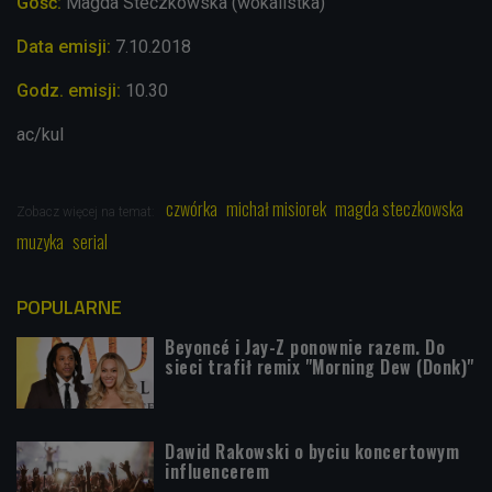
Gość:
Magda Steczkowska (wokalistka)
Data emisji:
7
.10.2018
Godz. emisji:
10.30
ac/kul
czwórka
michał misiorek
magda steczkowska
Zobacz więcej na temat:
muzyka
serial
POPULARNE
Beyoncé i Jay-Z ponownie razem. Do
sieci trafił remix "Morning Dew (Donk)"
Dawid Rakowski o byciu koncertowym
influencerem