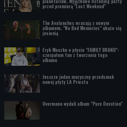
planetariów. Wyjątkowe listening party
przed premierą "Lost Weekend"
The Avalanches wracają z nowym
albumem. "No Bad Memories" ukaże się
jesienią
Eryk Moczko o płycie "FAMILY BRAND":
czerpałem fun z tworzenia tego
albumu
Jeszcze jeden muzyczny przedsmak
nowej płyty LA Priesta
Overmono wydali album "Pure Devotion"