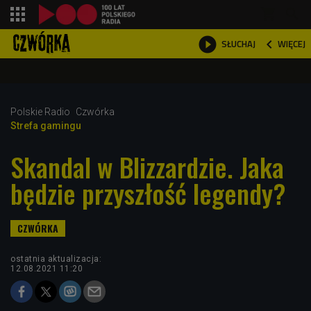
shopping_cart



WIĘCEJ
SŁUCHAJ

Polskie Radio
Czwórka
Strefa gamingu
Skandal w Blizzardzie. Jaka
będzie przyszłość legendy?
ostatnia aktualizacja:
12.08.2021 11:20