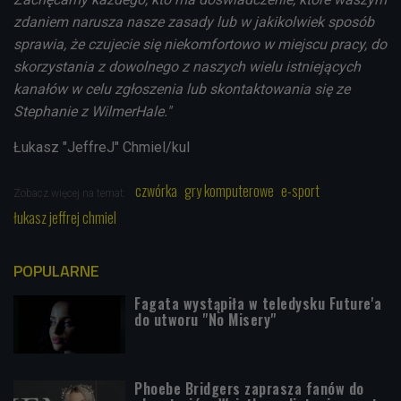
zdaniem narusza nasze zasady lub w jakikolwiek spos
ó
b
sprawia,
ż
e czujecie si
ę
niekomfortowo w miejscu pracy, do
skorzystania z dowolnego z naszych wielu istniej
ą
cych
kana
łó
w w celu zg
ł
oszenia lub skontaktowania si
ę
ze
Stephanie z WilmerHale."
Łukasz "JeffreJ" Chmiel/kul
czwórka
gry komputerowe
e-sport
Zobacz więcej na temat:
łukasz jeffrej chmiel
POPULARNE
Fagata wystąpiła w teledysku Future'a
do utworu "No Misery"
Phoebe Bridgers zaprasza fanów do