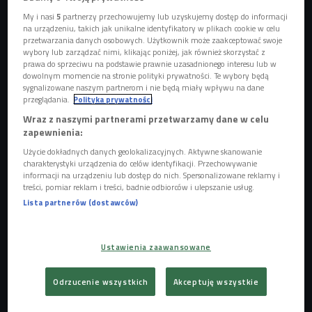
My i nasi
5
partnerzy przechowujemy lub uzyskujemy dostęp do informacji
na urządzeniu, takich jak unikalne identyfikatory w plikach cookie w celu
zdjęcie ilustracyjne
Foto: Concept Photo.Shutterstock
przetwarzania danych osobowych. Użytkownik może zaakceptować swoje
wybory lub zarządzać nimi, klikając poniżej, jak również skorzystać z
prawa do sprzeciwu na podstawie prawnie uzasadnionego interesu lub w
dowolnym momencie na stronie polityki prywatności. Te wybory będą
sygnalizowane naszym partnerom i nie będą miały wpływu na dane
przeglądania.
Polityka prywatności
Wraz z naszymi partnerami przetwarzamy dane w celu
zapewnienia:
Użycie dokładnych danych geolokalizacyjnych. Aktywne skanowanie
charakterystyki urządzenia do celów identyfikacji. Przechowywanie
informacji na urządzeniu lub dostęp do nich. Spersonalizowane reklamy i
treści, pomiar reklam i treści, badnie odbiorców i ulepszanie usług.
Lista partnerów (dostawców)
"Diablo Immortal" - w drodze do ideału
Ustawienia zaawansowane
Całkiem niedawno informowaliśmy, że do sądu trafił
Odrzucenie wszystkich
Akceptuję wszystkie
zbiorowy pozew przeciwko Activision Blizzard. Oskarżenia