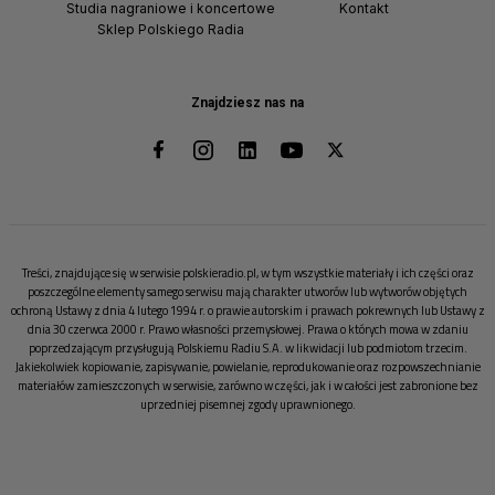
Studia nagraniowe i koncertowe
Kontakt
Sklep Polskiego Radia
Znajdziesz nas na
Treści, znajdujące się w serwisie polskieradio.pl, w tym wszystkie materiały i ich części oraz
poszczególne elementy samego serwisu mają charakter utworów lub wytworów objętych
ochroną Ustawy z dnia 4 lutego 1994 r. o prawie autorskim i prawach pokrewnych lub Ustawy z
dnia 30 czerwca 2000 r. Prawo własności przemysłowej. Prawa o których mowa w zdaniu
poprzedzającym przysługują Polskiemu Radiu S.A. w likwidacji lub podmiotom trzecim.
Jakiekolwiek kopiowanie, zapisywanie, powielanie, reprodukowanie oraz rozpowszechnianie
materiałów zamieszczonych w serwisie, zarówno w części, jak i w całości jest zabronione bez
uprzedniej pisemnej zgody uprawnionego.