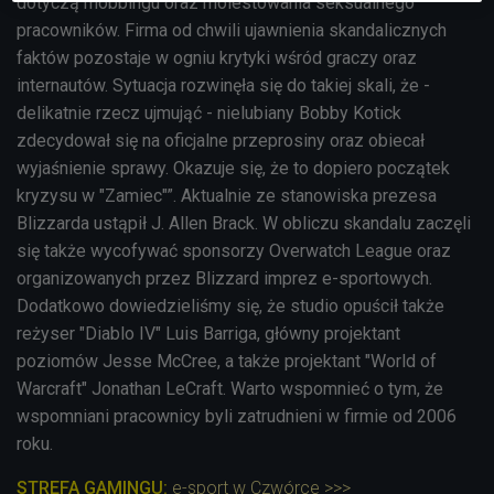
dotyczą mobbingu oraz molestowania seksualnego
pracowników. Firma od chwili ujawnienia skandalicznych
faktów pozostaje w ogniu krytyki wśród graczy oraz
internautów. Sytuacja rozwinęła się do takiej skali, że -
delikatnie rzecz ujmująć - nielubiany Bobby Kotick
zdecydował się na oficjalne przeprosiny oraz obiecał
wyjaśnienie sprawy. Okazuje się, że to dopiero początek
kryzysu w "Zamiec"”. Aktualnie ze stanowiska prezesa
Blizzarda ustąpił J. Allen Brack. W obliczu skandalu zaczęli
się także wycofywać sponsorzy Overwatch League oraz
organizowanych przez Blizzard imprez e-sportowych.
Dodatkowo dowiedzieliśmy się, że studio opuścił także
reżyser "Diablo IV" Luis Barriga, główny projektant
poziomów Jesse McCree, a także projektant "World of
Warcraft" Jonathan LeCraft. Warto wspomnieć o tym, że
wspomniani pracownicy byli zatrudnieni w firmie od 2006
roku.
STREFA GAMINGU:
e-sport w Czwórce >>>