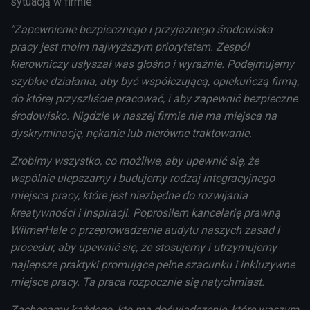
sytuacją w firmie.
"Zapewnienie bezpiecznego i przyjaznego
ś
rodowiska
pracy jest moim najwy
ż
szym priorytetem. Zesp
ół
kierowniczy us
ł
ysza
ł
was g
ł
o
ś
no i wyra
ź
nie. Podejmujemy
szybkie dzia
ł
ania, aby by
ć
wsp
ół
czuj
ą
c
ą
, opieku
ń
cz
ą
firm
ą
,
do kt
ó
rej przyszli
ś
cie pracowa
ć
, i aby zapewni
ć
bezpieczne
ś
rodowisko. Nigdzie w naszej firmie nie ma miejsca na
dyskryminacj
ę
, n
ę
kanie lub nier
ó
wne traktowanie.
Zrobimy wszystko, co mo
ż
liwe, aby upewni
ć
si
ę
,
ż
e
wsp
ó
lnie ulepszamy i budujemy rodzaj integracyjnego
miejsca pracy, kt
ó
re jest niezb
ę
dne do rozwijania
kreatywno
ś
ci i inspiracji. Poprosi
ł
em kancelari
ę
prawn
ą
WilmerHale o przeprowadzenie audytu naszych zasad i
procedur, aby upewni
ć
si
ę
,
ż
e stosujemy i utrzymujemy
najlepsze praktyki promuj
ą
ce pe
ł
ne szacunku i inkluzywne
miejsce pracy. Ta praca rozpocznie si
ę
natychmiast.
Zach
ę
camy ka
ż
dego, kto ma do
ś
wiadczenie, kt
ó
re waszym