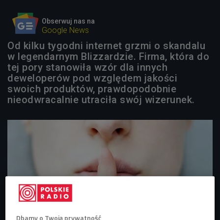
Obserwuj nas na
Google News
Od kilku tygodni internet grzmi o skandalu
w legendarnym Blizzardzie. Firma, która do
tej pory stanowiła wzór dla innych
deweloperów pod względem jakości
swoich produktów, prawdopodobnie
nieodwracalnie utraciła swój wizerunek.
Dbamy o Twoją prywatność