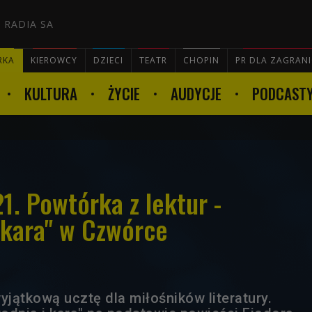
 RADIA SA
RKA
KIEROWCY
DZIECI
TEATR
CHOPIN
PR DLA ZAGRAN
KULTURA
ŻYCIE
AUDYCJE
PODCAST

1. Powtórka z lektur -
 kara" w Czwórce
jątkową ucztę dla miłośników literatury.