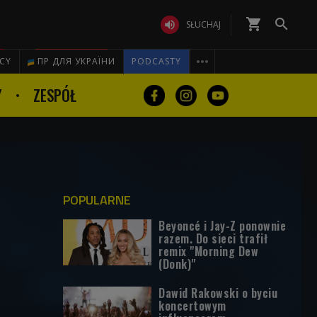
shopping_cart


SŁUCHAJ

ICY
ПР ДЛЯ УКРАЇНИ
PODCASTY
Y
ZESPÓŁ
POPULARNE
Beyoncé i Jay-Z ponownie
razem. Do sieci trafił
remix "Morning Dew
(Donk)"
Dawid Rakowski o byciu
koncertowym