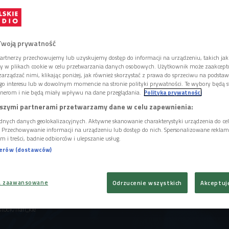
odnia i kara" na podstawie powieści Fiodora
Twoją prywatność
artnerzy przechowujemy lub uzyskujemy dostęp do informacji na urządzeniu, takich jak
ory w plikach cookie w celu przetwarzania danych osobowych. Użytkownik może zaakcep
arządzać nimi, klikając poniżej, jak również skorzystać z prawa do sprzeciwu na podsta
go interesu lub w dowolnym momencie na stronie polityki prywatności. Te wybory będą 
nerom i nie będą miały wpływu na dane przeglądania.
Polityka prywatności
szymi partnerami przetwarzamy dane w celu zapewnienia:
dnych danych geolokalizacyjnych. Aktywne skanowanie charakterystyki urządzenia do ce
i. Przechowywanie informacji na urządzeniu lub dostęp do nich. Spersonalizowane reklamy 
m i treści, badnie odbiorców i ulepszanie usług.
nerów (dostawców)
a zaawansowane
Odrzucenie wszystkich
Akceptuj
stock/fran_kie