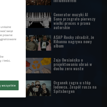
influencerem
Generator muzyki AI
Suno przegrało pierwszy
wielki proces o prawa
autorskie
 unikalne
tować swoje
wie prawnie
A$AP Rocky zdradził, że
sygnalizowane
Rihanna nagrywa nowy
album
lów
Zoja Owsiańska o
i treści,
projektowaniu ubrań w
duchu zero waste
Organek zagra u stóp
ę wszystkie
lodowca. Zespół rusza na
Spitsbergen