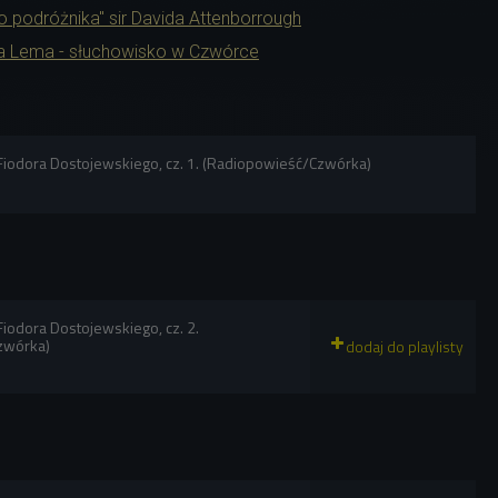
 podróżnika" sir Davida Attenborrough
awa Lema - słuchowisko w Czwórce
 Fiodora Dostojewskiego, cz. 1. (Radiopowieść/Czwórka)
 Fiodora Dostojewskiego, cz. 2.
zwórka)