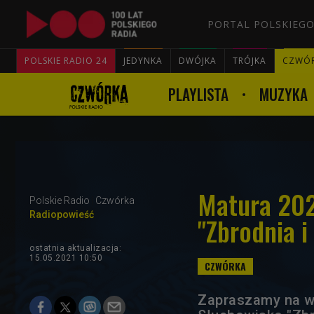
PORTAL POLSKIEGO
POLSKIE RADIO 24
JEDYNKA
DWÓJKA
TRÓJKA
CZWÓ
PLAYLISTA
MUZYKA
Matura 202
Polskie Radio
Czwórka
Radiopowieść
"Zbrodnia i
ostatnia aktualizacja:
15.05.2021 10:50
Zapraszamy na wy