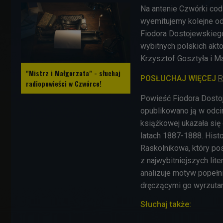
Na antenie Czwórki codz
wyemitujemy kolejne odc
Fiodora Dostojewskiego
wybitnych polskich akto
Krzysztof Gosztyła i Ma
"Mistrz i Małgorzata" - słuchaj
POSŁUCHAJ WIĘCEJ
R
radiopowieści w Czwórce!
Powieść Fiodora Dosto
opublikowano ją w odci
książkowej ukazała się
latach 1887-1888. Hist
Raskolnikowa, który po
z najwybitniejszych lit
analizuje motyw popełn
dręczącymi go wyrzuta
Słuchaj także: