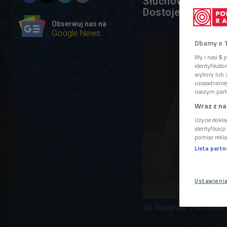
Słuchowisko "Zbr
Dostojewskiego.
Obserwuj nas na
Google News
Dbamy o 
My i nasi
5
p
identyfikat
wybory lub z
uzasadnione
naszym part
Wraz z na
Użycie dokła
identyfikacj
pomiar rekla
Lista part
Ustawieni
Zdj. ilustracyjne
Foto: Shutter