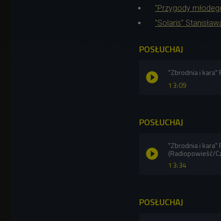
"Przygody młodego
"Solaris" Stanisł
POSŁUCHAJ
"Zbrodnia i kara"
13:09
POSŁUCHAJ
"Zbrodnia i kara"
(Radiopowieść/C
13:34
POSŁUCHAJ