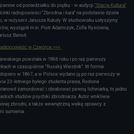
iennie od poniedziałku do piątku - w audycji
"Stacja Kultura"
inki radiopowieści "Zbrodnia i kara" na podstawie dzieła
, w reżyserii Janusza Kukuły. W słuchowisku usłyszymy
rów, wystąpili m.in.
Piotr Adamczyk, Zofia Rysiówna,
riusz Benoit.
adiopowieść w Czwórce >>>
jewskiego powstała w
1866 roku i po raz pierwszy
nkach w czasopiśmie "Russkij Wiestnik". W formie
 dopiero w 1867, a w Polsce wydano ją po raz pierwszy w
oria
23-letniego byłego studenta prawa
, Rodiona
stanowił zamordować i obrabować pewną lichwiarkę, to jedno
erackich studiów psychiki zbrodniarza. Autor wnikliwie
ionej zbrodni, a także wewnętrzną walkę sprawcy z
mi sumienia.