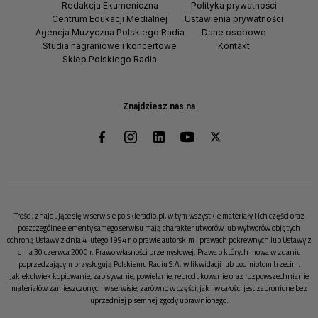
Redakcja Ekumeniczna
Polityka prywatności
Centrum Edukacji Medialnej
Ustawienia prywatności
Agencja Muzyczna Polskiego Radia
Dane osobowe
Studia nagraniowe i koncertowe
Kontakt
Sklep Polskiego Radia
Znajdziesz nas na
Treści, znajdujące się w serwisie polskieradio.pl, w tym wszystkie materiały i ich części oraz
poszczególne elementy samego serwisu mają charakter utworów lub wytworów objętych
ochroną Ustawy z dnia 4 lutego 1994 r. o prawie autorskim i prawach pokrewnych lub Ustawy z
dnia 30 czerwca 2000 r. Prawo własności przemysłowej. Prawa o których mowa w zdaniu
poprzedzającym przysługują Polskiemu Radiu S.A. w likwidacji lub podmiotom trzecim.
Jakiekolwiek kopiowanie, zapisywanie, powielanie, reprodukowanie oraz rozpowszechnianie
materiałów zamieszczonych w serwisie, zarówno w części, jak i w całości jest zabronione bez
uprzedniej pisemnej zgody uprawnionego.