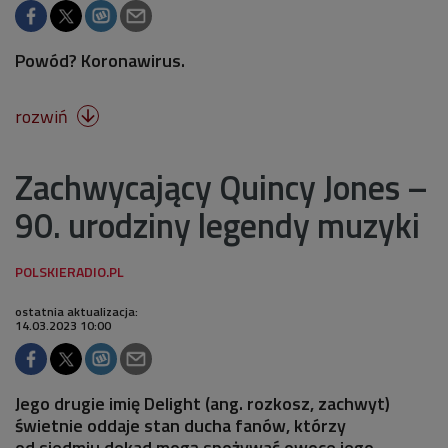
Powód? Koronawirus.
rozwiń

Zachwycający Quincy Jones –
90. urodziny legendy muzyki
ostatnia aktualizacja:
14.03.2023 10:00
Jego drugie imię Delight (ang. rozkosz, zachwyt)
świetnie oddaje stan ducha fanów, którzy
od siedmiu dekad mogą spożywać owoce jego