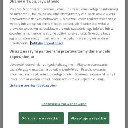
Dbamy o Twoją prywatność
My i nasi
5
partnerzy przechowujemy lub uzyskujemy dostęp do informacji
Beyonce i Megan Thee Stallion
Foto: PAP / Kevin Winter / HANDOUT
na urządzeniu, takich jak unikalne identyfikatory w plikach cookie w celu
przetwarzania danych osobowych. Użytkownik może zaakceptować swoje
GALERIA
wybory lub zarządzać nimi, klikając poniżej, jak również skorzystać z
prawa do sprzeciwu na podstawie prawnie uzasadnionego interesu lub w
dowolnym momencie na stronie polityki prywatności. Te wybory będą
sygnalizowane naszym partnerom i nie będą miały wpływu na dane
przeglądania.
Polityka prywatności
Wraz z naszymi partnerami przetwarzamy dane w celu
zapewnienia:
Użycie dokładnych danych geolokalizacyjnych. Aktywne skanowanie
charakterystyki urządzenia do celów identyfikacji. Przechowywanie
informacji na urządzeniu lub dostęp do nich. Spersonalizowane reklamy i
treści, pomiar reklam i treści, badnie odbiorców i ulepszanie usług.
Lista partnerów (dostawców)
Grammy 2021. Muzyczne Oscary na zdjęciach

Ustawienia zaawansowane
więcej

Odrzucenie wszystkich
Akceptuję wszystkie
Tegoroczna gala Grammy Awards odbyła się w Los Angeles