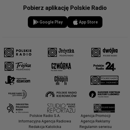
Pobierz aplikację Polskie Radio
Google Play
App Store
Polskie Radio S.A.
Agencja Promocji
Informacyjna Agencja Radiowa
Agencja Reklamy
Redakcja Katolicka
Regulamin serwisu