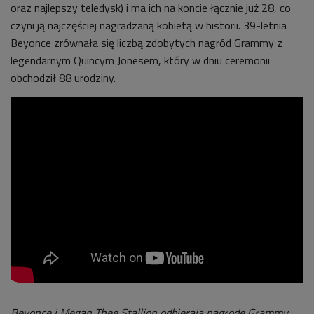
oraz najlepszy teledysk) i ma ich na koncie łącznie już 28, co
czyni ją najczęściej nagradzaną kobietą w historii. 39-letnia
Beyonce zrównała się liczbą zdobytych nagród Grammy z
legendarnym Quincym Jonesem, który w dniu ceremonii
obchodził 88 urodziny.
Beyonce i Megan Thee Stallion odbierają nagrodę Grammy,