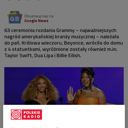
Obserwuj nas na
Google News
63 ceremonia rozdania Grammy – najważniejszych
nagród amerykańskiej branży muzycznej – należała
do pań. Królowa wieczoru, Beyonce, wróciła do domu
z 4 statuetkami, wyróżnione zostały również m.in.
Taylor Swift, Dua Lipa i Billie Eilish.