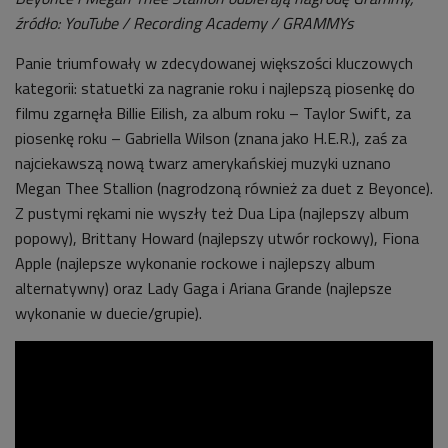
źródło: YouTube / Recording Academy / GRAMMYs
Panie triumfowały w zdecydowanej większości kluczowych
kategorii: statuetki za nagranie roku i najlepszą piosenkę do
filmu zgarnęła Billie Eilish, za album roku – Taylor Swift, za
piosenkę roku – Gabriella Wilson (znana jako H.E.R.), zaś za
najciekawszą nową twarz amerykańskiej muzyki uznano
Megan Thee Stallion (nagrodzoną również za duet z Beyonce).
Z pustymi rękami nie wyszły też Dua Lipa (najlepszy album
popowy), Brittany Howard (najlepszy utwór rockowy), Fiona
Apple (najlepsze wykonanie rockowe i najlepszy album
alternatywny) oraz Lady Gaga i Ariana Grande (najlepsze
wykonanie w duecie/grupie).