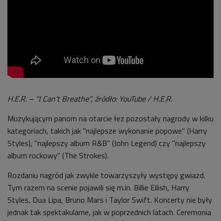
H.E.R. – "I Can't Breathe", źródło: YouTube / H.E.R.
Muzykującym panom na otarcie łez pozostały nagrody w kilku
kategoriach, takich jak "najlepsze wykonanie popowe" (Harry
Styles), "najlepszy album R&B" (John Legend) czy "najlepszy
album rockowy" (The Strokes).
Rozdaniu nagród jak zwykle towarzyszyły występy gwiazd.
Tym razem na scenie pojawili się m.in. Billie Eilish, Harry
Styles, Dua Lipa, Bruno Mars i Taylor Swift. Koncerty nie były
jednak tak spektakularne, jak w poprzednich latach. Ceremonia