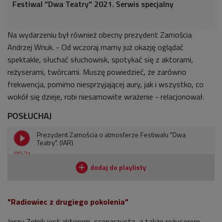
Festiwal "Dwa Teatry" 2021. Serwis specjalny
Na wydarzeniu był również obecny prezydent Zamościa
Andrzej Wnuk. - Od wczoraj mamy już okazję oglądać
spektakle, słuchać słuchowisk, spotykać się z aktorami,
reżyserami, twórcami. Muszę powiedzieć, że zarówno
frekwencja, pomimo niesprzyjającej aury, jak i wszystko, co
wokół się dzieje, robi niesamowite wrażenie - relacjonował.
POSŁUCHAJ
Prezydent Zamościa o atmosferze Festiwalu "Dwa
Teatry". (IAR)
00:21
"Radiowiec z drugiego pokolenia"
Jerzy Zelnik jest aktorem, scenarzystą, a także reżyserem