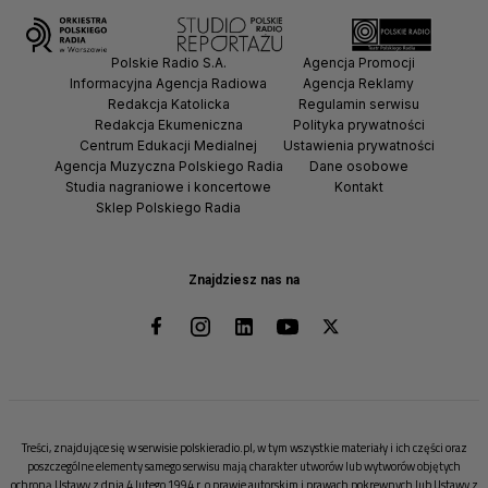
Polskie Radio S.A.
Agencja Promocji
Informacyjna Agencja Radiowa
Agencja Reklamy
Redakcja Katolicka
Regulamin serwisu
Redakcja Ekumeniczna
Polityka prywatności
Centrum Edukacji Medialnej
Ustawienia prywatności
Agencja Muzyczna Polskiego Radia
Dane osobowe
Studia nagraniowe i koncertowe
Kontakt
Sklep Polskiego Radia
Znajdziesz nas na
Treści, znajdujące się w serwisie polskieradio.pl, w tym wszystkie materiały i ich części oraz
poszczególne elementy samego serwisu mają charakter utworów lub wytworów objętych
ochroną Ustawy z dnia 4 lutego 1994 r. o prawie autorskim i prawach pokrewnych lub Ustawy z