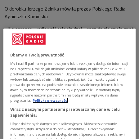
O dorobku Jerzego Zelnika mówiła prezes Polskiego Radia
Agnieszka Kamińska.
- Na scenach - radiowej i telewizyjnej - nasz dzisiejszy laureat
pojawił się pod koniec lat 60. tuż po wybitnej kreacji Ramzesa,
którą pan Jerzy Zelnik stworzył w filmie "Faraon" - mówiła
podczas uroczystości Agnieszka Kamińska.
Dbamy o Twoją prywatność
Następnie Prezes Polskiego Radia przypomniała niektóre
My i nasi
5
partnerzy przechowujemy lub uzyskujemy dostęp do informacji
na urządzeniu, takich jak unikalne identyfikatory w plikach cookie w celu
występy laureata w Teatrze Telewizji i w słuchowiskach na
przetwarzania danych osobowych. Użytkownik może zaakceptować swoje
radiowej scenie.
wybory lub zarządzać nimi, klikając poniżej, jak również skorzystać z
prawa do sprzeciwu na podstawie prawnie uzasadnionego interesu lub w
dowolnym momencie na stronie polityki prywatności. Te wybory będą
sygnalizowane naszym partnerom i nie będą miały wpływu na dane
przeglądania.
Polityka prywatności
Wraz z naszymi partnerami przetwarzamy dane w celu
zapewnienia:
Użycie dokładnych danych geolokalizacyjnych. Aktywne skanowanie
charakterystyki urządzenia do celów identyfikacji. Przechowywanie
informacji na urządzeniu lub dostęp do nich. Spersonalizowane reklamy i