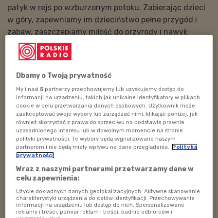
patyk w rejs po wzburzonym potoku. Zabierając dzieci
w góry, zapewniamy im dzieciństwo pełne przygód i
zabaw, zaszczepiamy miłość do przyrody i nawyk
aktywnego wypoczynku.
Żeby móc w pełni cieszyć się górską wędrówką, należy
dobrze się do niej przygotować. W niniejszej książce,
Dbamy o Twoją prywatność
obok licznych, angażujących ciekawostek
My i nasi
5
partnerzy przechowujemy lub uzyskujemy dostęp do
informacji na urządzeniu, takich jak unikalne identyfikatory w plikach
przyrodniczo-krajoznawczych, dzieci i ich opiekunowie
cookie w celu przetwarzania danych osobowych. Użytkownik może
znajdą praktyczne porady na temat odpowiedniego
zaakceptować swoje wybory lub zarządzać nimi, klikając poniżej, jak
również skorzystać z prawa do sprzeciwu na podstawie prawnie
ubrania, prowiantu, planowania trasy i odpoczynku.
uzasadnionego interesu lub w dowolnym momencie na stronie
Dowiedzą się, jak czytać oznaczenia szlaków i
polityki prywatności. Te wybory będą sygnalizowane naszym
partnerom i nie będą miały wpływu na dane przeglądania.
Polityka
korzystać z turystycznej infrastruktury, sprawdzać
prywatności
pogodę i unikać zagrożeń. "Poradnik młodych
Wraz z naszymi partnerami przetwarzamy dane w
górzystów" to kompletny niezbędnik, który warto
celu zapewnienia:
przeczytać przed każdą wyprawą.
Użycie dokładnych danych geolokalizacyjnych. Aktywne skanowanie
charakterystyki urządzenia do celów identyfikacji. Przechowywanie
Co zabrać na górską wędrówkę? Najlepiej wiedzą
informacji na urządzeniu lub dostęp do nich. Spersonalizowane
reklamy i treści, pomiar reklam i treści, badnie odbiorców i
dzieci.