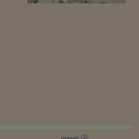
rozwiń
