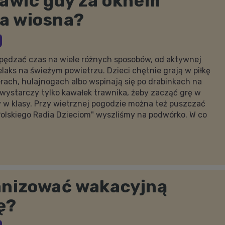
bawić gdy za oknem
a wiosna?
ędzać czas na wiele różnych sposobów, od aktywnej
laks na świeżym powietrzu. Dzieci chętnie grają w piłkę
rach, hulajnogach albo wspinają się po drabinkach na
wystarczy tylko kawałek trawnika, żeby zacząć grę w
 w klasy. Przy wietrznej pogodzie można też puszczać
Polskiego Radia Dzieciom" wyszliśmy na podwórko. W co
anizować wakacyjną
ę?