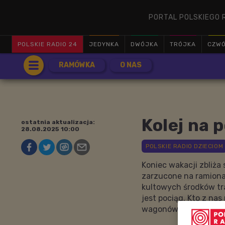
PORTAL POLSKIEGO 
POLSKIE RADIO 24
JEDYNKA
DWÓJKA
TRÓJKA
CZW
RAMÓWKA
O NAS
Kolej na 
ostatnia aktualizacja:
28.08.2025 10:00
Koniec wakacji zbliża 
zarzucone na ramiona
kultowych środków tr
jest pociąg. Kto z na
wagonów czy klimatu