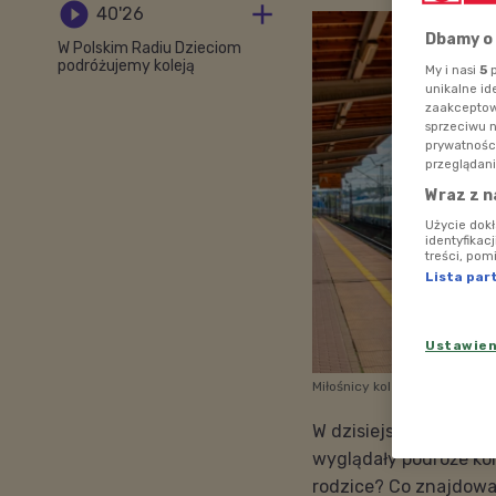


40'26
Dbamy o
W Polskim Radiu Dzieciom
podróżujemy koleją
My i nasi
5
p
unikalne id
zaakceptowa
sprzeciwu 
prywatnośc
przeglądani
Wraz z n
Użycie dok
identyfikac
treści, pom
Lista par
Ustawie
Miłośnicy kolei w Polsce w P
W dzisiejszym "Porank
wyglądały podróże kol
rodzice? Co znajdował