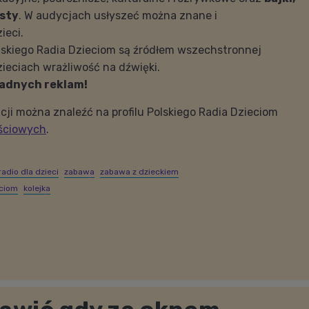
asty
. W audycjach usłyszeć można znane i
ieci.
lskiego Radia Dzieciom są źródłem wszechstronnej
zieciach wrażliwość na dźwięki.
żadnych reklam!
cji można znaleźć na profilu Polskiego Radia Dzieciom
ściowych
.
radio dla dzieci
zabawa
zabawa z dzieckiem
eciom
kolejka