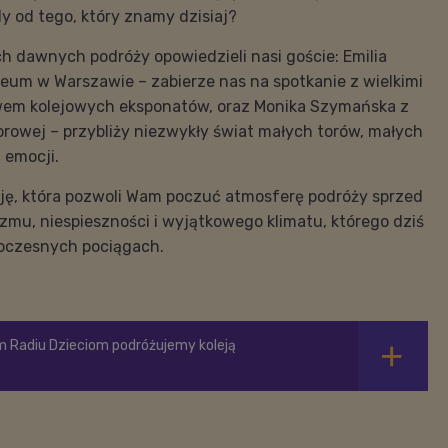
dy od tego, który znamy dzisiaj?
kach dawnych podróży opowiedzieli nasi goście: Emilia
zeum w Warszawie – zabierze nas na spotkanie z wielkimi
wem kolejowych eksponatów, oraz Monika Szymańska z
rowej – przybliży niezwykły świat małych torów, małych
 emocji.
ę, która pozwoli Wam poczuć atmosferę podróży sprzed
zmu, niespieszności i wyjątkowego klimatu, którego dziś
oczesnych pociągach.
m Radiu Dzieciom podróżujemy koleją