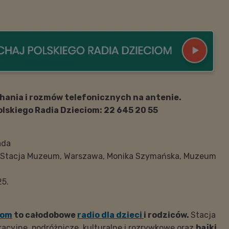
hania i rozmów telefonicznych na antenie.
olskiego Radia Dzieciom: 22 645 20 55
ada
k , Stacja Muzeum, Warszawa, Monika Szymańska, Muzeum
25.
iom
to całodobowe
radio dla dzieci
i rodziców.
Stacja
acyjne, podróżnicze, kulturalne i rozrywkowe oraz
bajki,