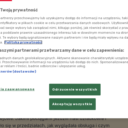
 Twoją prywatność
artnerzy przechowujemy lub uzyskujemy dostęp do informacji na urządzeniu, taki
entyfikatory w plikach cookie w celu przetwarzania danych osobowych. Użytkown
ć swoje wybory lub zarządzać nimi, klikając poniżej, jak również skorzystać z pr
na podstawie prawnie uzasadnionego interesu lub w dowolnym momencie na stroni
i. Te wybory będą sygnalizowane naszym partnerom i nie będą miały wpływu na d
a.
Polityka prywatności
aszymi partnerami przetwarzamy dane w celu zapewnienia:
ładnych danych geolokalizacyjnych. Aktywne skanowanie charakterystyki urządze
ji. Przechowywanie informacji na urządzeniu lub dostęp do nich. Spersonalizowane
iar reklam i treści, badnie odbiorców i ulepszanie usług.
tnerów (dostawców)
nia zaawansowane
Odrzucenie wszystkich
olskim Radiu Dzieciom
Foto: Shutterstock
Akceptuję wszystkie
u" przeniesiemy się w czasie i sprawdzimy, jak dawniej
ejowe. Jakimi pociągami jeździli nasi dziadkowie i
o się w przedziałach, jak wyglądała obsługa i czym