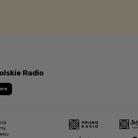
olskie Radio
ore
cji
amy
wisu