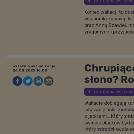
Koniec wakacji to dos
wspaniałą zabawą! W 
oraz Anną Szawiel, m
znajomych i przyjació
Chrupiące
ostatnia aktualizacja:
26.08.2025 16:00
słono? Ro
Wakacje dobiegają ko
smażąc placki! Ziemni
z jabłkami… Który z 
świecie placków będzi
który zdradzi swoje se