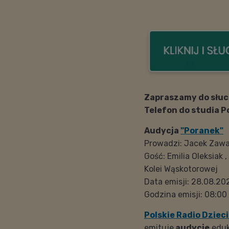
Zapraszamy do słuc
Telefon do studia P
Audycja
"Poranek"
Prowadzi: Jacek Zaw
Gość:
Emilia Oleksia
Kolei Wąskotorowej
Data emisji: 28.08.20
Godzina emisji: 08:00
Polskie Radio Dziec
emituje
audycje
eduk