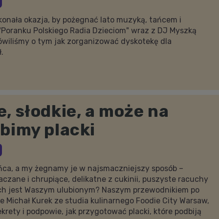
konała okazja, by pożegnać lato muzyką, tańcem i
"Poranku Polskiego Radia Dzieciom" wraz z DJ Myszką
ówiliśmy o tym jak zorganizować dyskotekę dla
ł.
, słodkie, a może na
bimy placki
ńca, a my żegnamy je w najsmaczniejszy sposób –
aczane i chrupiące, delikatne z cukinii, puszyste racuchy
nich jest Waszym ulubionym? Naszym przewodnikiem po
e Michał Kurek ze studia kulinarnego Foodie City Warsaw,
krety i podpowie, jak przygotować placki, które podbiją