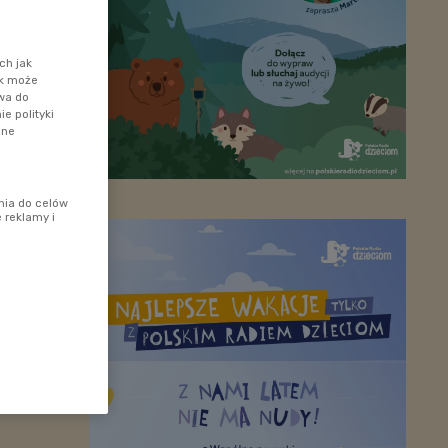
ch jak
ik może
awa do
e polityki
ane
nia do celów
 reklamy i