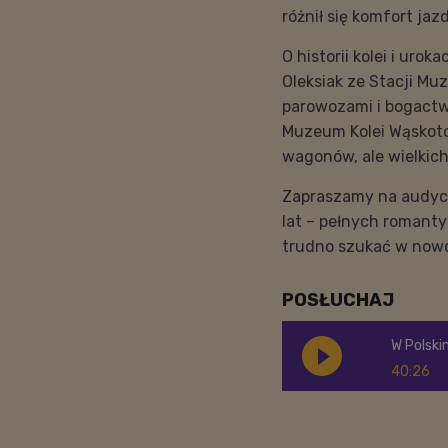
różnił się komfort jaz
O historii kolei i uro
Oleksiak ze Stacji Mu
parowozami i bogact
Muzeum Kolei Wąskoto
wagonów, ale wielkich
Zapraszamy na audycj
lat – pełnych romanty
trudno szukać w now
POSŁUCHAJ
W Polski
40:26