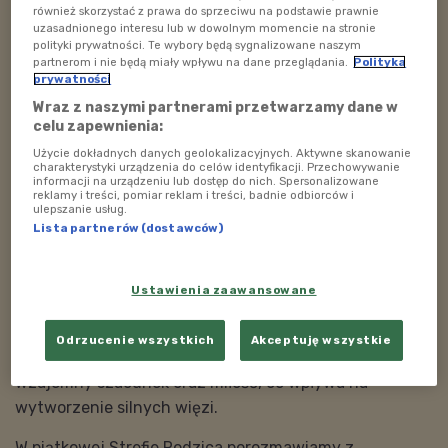
zabawkę czy zapisać na kolejne zajęcia dodatkowe,
również skorzystać z prawa do sprzeciwu na podstawie prawnie
bliskość rodzica potrzebna jest dziecku dla dobrego
uzasadnionego interesu lub w dowolnym momencie na stronie
polityki prywatności. Te wybory będą sygnalizowane naszym
rozwoju. Dzięki temu ma szanse wyrosnąć na
partnerom i nie będą miały wpływu na dane przeglądania.
Polityka
otwartego, wrażliwego, inteligentnego i pewnego
prywatności
siebie człowieka. Filozofia ta odrzuca powszechne do
Wraz z naszymi partnerami przetwarzamy dane w
celu zapewnienia:
tej pory stwierdzenia, że noszenie dziecka na rękach
rozpieszcza, a jeśli maluch jest marudny to "musi się
Użycie dokładnych danych geolokalizacyjnych. Aktywne skanowanie
charakterystyki urządzenia do celów identyfikacji. Przechowywanie
wypłakać". Nie powinno się jednak mylić rodzicielstwa
informacji na urządzeniu lub dostęp do nich. Spersonalizowane
reklamy i treści, pomiar reklam i treści, badnie odbiorców i
bliskości z wychowaniem bezstresowym.
ulepszanie usług.
Lista partnerów (dostawców)
Jeśli ceni się w dziecku jego wrażliwość, potrzeby, a
płacz traktuje jako formę komunikacji nie oznacza, że
Ustawienia zaawansowane
szkrabowi wszystko wolno!
Propagatorzy tej idei twierdzą, że najważnijesza jest
Odrzucenie wszystkich
Akceptuję wszystkie
w
rażliwość i autentyczna obecność opiekunów,
wzajemny szacunek oraz miłość, co wpływa na
wytworzenie silnych więzi.
W piątkowej Strefie Rodzica porozmawiamy z