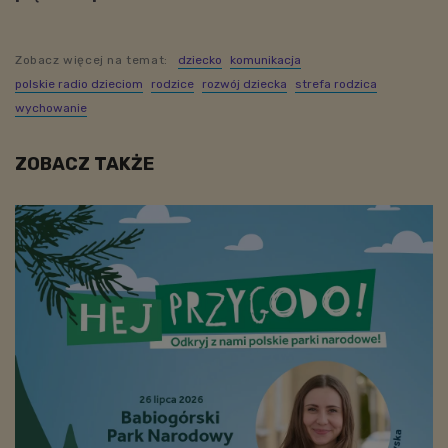
Zobacz więcej na temat:
dziecko
komunikacja
polskie radio dzieciom
rodzice
rozwój dziecka
strefa rodzica
wychowanie
ZOBACZ TAKŻE