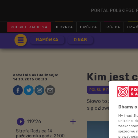
PORTAL POLSKIEGO 
POLSKIE RADIO 24
JEDYNKA
DWÓJKA
TRÓJKA
CZW
RAMÓWKA
O NAS
Kim jest 
ostatnia aktualizacja:
14.10.2016 08:30
Słowo to zrobiło w os
Dbamy o
się człowiek zajmując
My i nasi
5
p


119'26
unikalne id
zaakceptowa
Strefa Rodzica 14
sprzeciwu 
października godz. 21:00
prywatnośc