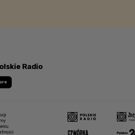
olskie Radio
ore
cji
amy
wisu
atności