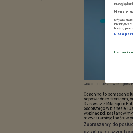
przeglądani
Wraz z n
Użycie dok
identyfikac
treści, pom
Lista par
Ustawie
Coach
Foto: Glow Images/
Coaching to pomaganie ludz
odpowiednim trenigom, p
Dziś wraz z Mikołajem Fo
osobistego w biznesie i 
wspinaczki, zastanowimy 
rozwoju umiejętności w p
Zapraszamy do posłuc
pytań na naszym funp