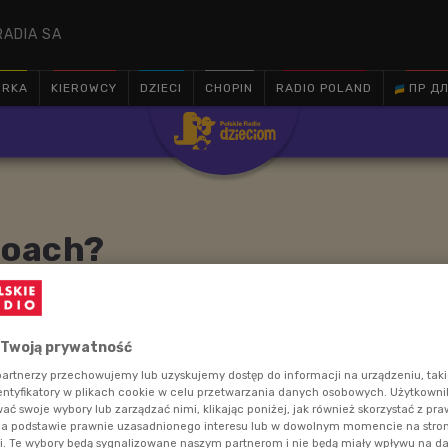
RADIA SA
ÓRKA
KIEROWCY
DZIECI
CHOPIN
RADIO POLAND
ПР ДЛ

coach?
tatnich latach wielką karierę, co oznacza i czym zajmuje
 Twoją prywatność
y się coachingiem?
artnerzy przechowujemy lub uzyskujemy dostęp do informacji na urządzeniu, taki
entyfikatory w plikach cookie w celu przetwarzania danych osobowych. Użytkown
ć swoje wybory lub zarządzać nimi, klikając poniżej, jak również skorzystać z pr
na podstawie prawnie uzasadnionego interesu lub w dowolnym momencie na stroni
i. Te wybory będą sygnalizowane naszym partnerom i nie będą miały wpływu na d