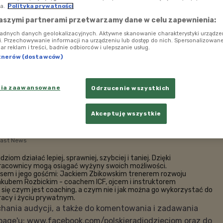
a.
Polityka prywatności
aszymi partnerami przetwarzamy dane w celu zapewnienia:
ładnych danych geolokalizacyjnych. Aktywne skanowanie charakterystyki urządze
ji. Przechowywanie informacji na urządzeniu lub dostęp do nich. Spersonalizowane
iar reklam i treści, badnie odbiorców i ulepszanie usług.
tnerów (dostawców)
nia zaawansowane
Odrzucenie wszystkich
Akceptuję wszystkie
East News
iom działać lepiej, sprawniej, szybciej i taniej. Dzięki
racownicy mogą osiągać wyżyny swoich możliwości.
ksem i jego gośćmi: Jackiem Zbikowskim trenerem rozwoju
Jakubem Rozbickim - coachem ICF, ojcem i instruktorem
się czym jest coaching, a czym nie i jak można go wykorzystać do
racy i życiu prywatnym.
hania audycji, a także do komentowania i zadawania
age'u: www.facebook.com/polskieradiodzieciom oraz do