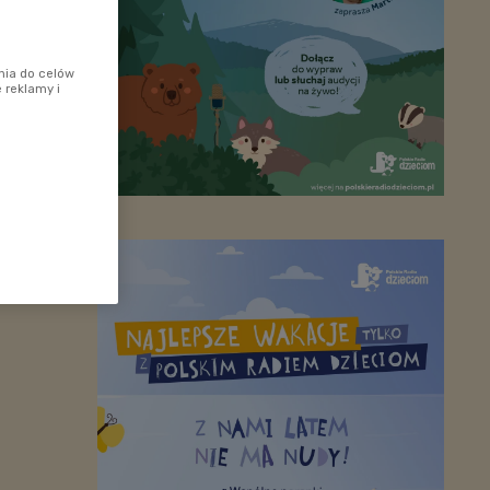
nia do celów
 reklamy i