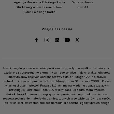
Agencja Muzyczna Polskiego Radia
Dane osobowe
Studia nagraniowe i koncertowe
Kontakt
Sklep Polskiego Radia
Znajdziesz nas na
Treści, znajdujące się w serwisie polskieradio.pl, w tym wszystkie materiały i ich
części oraz poszczególne elementy samego serwisu mają charakter utworów
lub wytworów objętych ochroną Ustawy z dnia 4 lutego 1994 r. o prawie
autorskim i prawach pokrewnych lub Ustawy z dnia 30 czerwca 2000 r. Prawo
własności przemysłowej. Prawa o których mowa w zdaniu poprzedzającym
przysługują Polskiemu Radiu S.A. w likwidacji lub podmiotom trzecim.
Jakiekolwiek kopiowanie, zapisywanie, powielanie, reprodukowanie oraz
rozpowszechnianie materiałów zamieszczonych w serwisie, zarówno w części,
jak i w całości jest zabronione bez uprzedniej pisemnej zgody uprawnionego.