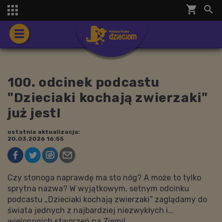
shopping_cart


100. odcinek podcastu
"Dzieciaki kochają zwierzaki"
już jest!
ostatnia aktualizacja:
20.03.2026 16:55
Czy stonoga naprawdę ma sto nóg? A może to tylko
sprytna nazwa? W wyjątkowym, setnym odcinku
podcastu „Dzieciaki kochają zwierzaki” zaglądamy do
świata jednych z najbardziej niezwykłych i...
wielonogich stworzeń na Ziemi!