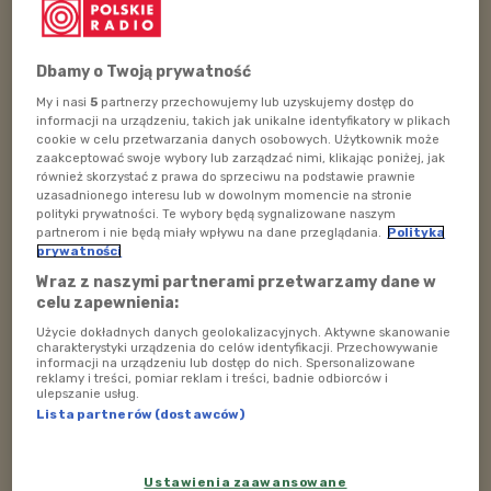
Szpalek ze Szkoły Głównej Gospodarstwa Wiejskiego w
Warszawie.
Dbamy o Twoją prywatność
My i nasi
5
partnerzy przechowujemy lub uzyskujemy dostęp do
informacji na urządzeniu, takich jak unikalne identyfikatory w plikach
cookie w celu przetwarzania danych osobowych. Użytkownik może
zaakceptować swoje wybory lub zarządzać nimi, klikając poniżej, jak
również skorzystać z prawa do sprzeciwu na podstawie prawnie
uzasadnionego interesu lub w dowolnym momencie na stronie
polityki prywatności. Te wybory będą sygnalizowane naszym
partnerom i nie będą miały wpływu na dane przeglądania.
Polityka
prywatności
Wraz z naszymi partnerami przetwarzamy dane w
celu zapewnienia:
Użycie dokładnych danych geolokalizacyjnych. Aktywne skanowanie
charakterystyki urządzenia do celów identyfikacji. Przechowywanie
informacji na urządzeniu lub dostęp do nich. Spersonalizowane
reklamy i treści, pomiar reklam i treści, badnie odbiorców i
Wyświetl ten post na Instagramie
ulepszanie usług.
Lista partnerów (dostawców)
Post udostępniony przez Polskie Radio Dzieciom (@polskieradio_dzieciom)
Miłość do zwierząt to nie wszystko, ważna jest także
Ustawienia zaawansowane