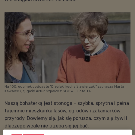
Na 100. odcinek podcastu "Dieciaki kochają zwierzaki" zaprasza Marta
Kawalec i jej gość Artur Szpalek z SGGW.
Foto: PR
Naszą bohaterką jest stonoga – szybka, sprytna i pełna
tajemnic mieszkanka lasów, ogrodów i zakamarków
przyrody. Dowiemy się, jak się porusza, czym się żywi i
dlaczego wcale nie trzeba się jej bać.
O tym wszystkim opowiedział Marcie Kawalec Artur