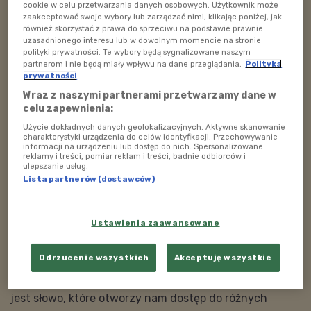
cookie w celu przetwarzania danych osobowych. Użytkownik może
Ale dziś dowiemy się także o innym Barku, który
zaakceptować swoje wybory lub zarządzać nimi, klikając poniżej, jak
pomagał przedszkolakom cieszyć się Słowem Bożym w
również skorzystać z prawa do sprzeciwu na podstawie prawnie
uzasadnionego interesu lub w dowolnym momencie na stronie
kościele. I nie był to ksiądz, tylko.... pluszowy miś
polityki prywatności. Te wybory będą sygnalizowane naszym
księdza Józefa Tischnera.
partnerom i nie będą miały wpływu na dane przeglądania.
Polityka
prywatności
Prowadzenie:
Małgorzata Bartos-Witan
Wraz z naszymi partnerami przetwarzamy dane w
celu zapewnienia:
Data emisji: 15.03.2010
Użycie dokładnych danych geolokalizacyjnych. Aktywne skanowanie
charakterystyki urządzenia do celów identyfikacji. Przechowywanie
Godzina emisji: 9:00
informacji na urządzeniu lub dostęp do nich. Spersonalizowane
reklamy i treści, pomiar reklam i treści, badnie odbiorców i
ulepszanie usług.
Zapraszamy na audycję z cyklu
Niebieska szkatułka,
Lista partnerów (dostawców)
czyli niedzielny magazyn poświęcony
w każdą
niedzielę o godz. 9.00
Ustawienia zaawansowane
-
Odrzucenie wszystkich
Akceptuję wszystkie
Zapraszamy na wspólną wyprawę na poszukiwanie
skarbu, ukrytego w pewnej szkatułce. Kluczem do niej
jest słowo, które otworzy nam dostęp do różnych