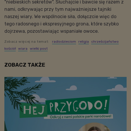
"niebieskich sekretów". Słuchajcie i bawcie się razem z
nami, odkrywając przy tym najważniejsze tajniki
naszej wiary. We wspólnocie siła, dołączcie więc do
tego radosnego i ekspresyjnego grona, które szybko
dojrzewa, pozostawiając wspaniałe owoce.
Zobacz więcej na temat:
radiodzieciom
religia
chrześcijaństwo
kościół
wiara
wielki post
ZOBACZ TAKŻE