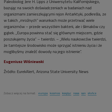
Paleobiolog Jere H. Lipps z Uniwersytetu Kalifornijskiego,
bazując na swoich doświadczeniach w badaniach nad
organizmami zamieszkującymi rejon Antarktyki, podkreśla, ze
w takich „mroźnych” warunkach może przetrwać wiele
organizmów – przede wszystkim bakterii, ale i ślimaków czy
gąbek. „Europa powinna stać się głównym miejscem, gdzie
poszukujemy życia” – twierdzi. – „Wielu naukowców twierdzi,
że tamtejsze środowisko może sprzyjać istnieniu życia i że
moglibyśmy znaleźć dowody na jego istnienie”.
Eugeniusz Wiśniewski
Źródło: EurekAlert, Arizona State University News
Zobacz więcej na temat:
europa
kosmos
księżyc
nasa
san
słońce