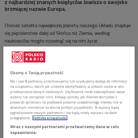
z najbardziej znanych księżyców Jowisza o swojsko
brzmiącej nazwie Europa.
Chociaż satelita największej planety naszego Układu znajduje
się pięciokrotnie dalej od Słońca niż Ziemia, według
naukowców mogło rozwinąć się na nim życie.
Profesor Ronald Greeley ze State University of Arizona 18
lutego, podczas dorocznego spotkania Amerykańskiego
Stowarzyszenia Rozwoju Nauki (the American Association
Dbamy o Twoją prywatność
for the Advancement of Science) w San
My i nasi
5
partnerzy przechowujemy lub uzyskujemy dostęp do informacji
Francisco, zaprezentował plan badań na tym księżycu.
na urządzeniu, takich jak unikalne identyfikatory w plikach cookie w celu
„Europa jest wyjątkowa w naszym Układzie Słonecznym –
przetwarzania danych osobowych. Użytkownik może zaakceptować swoje
wybory lub zarządzać nimi, klikając poniżej, jak również skorzystać z
mówi. – To skalisty obiekt, niewiele mniejszy od naszego
prawa do sprzeciwu na podstawie prawnie uzasadnionego interesu lub w
Księżyca, a pokrywa go głęboka na 160 km warstwa
dowolnym momencie na stronie polityki prywatności. Te wybory będą
sygnalizowane naszym partnerom i nie będą miały wpływu na dane
zamarzniętej wody”. Czyli znajduje się na nim więcej wody niż
przeglądania.
Polityka prywatności
we wszystkich oceanach Ziemi razem wziętych! Na
Wraz z naszymi partnerami przetwarzamy dane w celu
Europie są również związki organiczne (odkryte przez sondę
zapewnienia:
Galileo) i źródło energii, a zatem zamarznięta Europa, obok