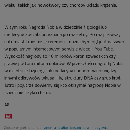
wieku, takich jakl nowotwory czy choroby układu krążenia.
W tym roku Nagroda Nobla w dziedzinie fizjologii lub
medycyny została przyznana po raz setny. Po raz pierwszy
natomiast transmisję ceremonii można było oglądać na żywo
w popularnym internetowym serwisie wideo - You Tube.
Wysokość nagrody to 10 milionów koron szwedzkich czyli
prawie półtora miliona dolarów. W przeszłości nagrodą Nobla
w dziedzinie fizjologii lub medycyny uhonorowano między
innymi odkrywców wirusa HIV, struktury DNA czy grup krwi.
Jutro i pojutrze dowiemy się kto otrzymał nagrodę Nobla w
dziedzinie fizyki i chemii.
as
Zobacz więcej na temat:
anemia
białko
boston
dna
medycyna