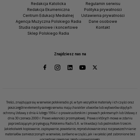
Redakcja Katolicka
Regulamin serwisu
Redakcja Ekumeniczna
Polityka prywatności
Centrum Edukacji Medialnej
Ustawienia prywatności
Agencja Muzyczna Polskiego Radia
Dane osobowe
Studia nagraniowe i koncertowe
Kontakt
Sklep Polskiego Radia
Znajdziesz nas na
Treści, znajdujące się w serwisie polskieradio.pl, w tym wszystkie materiały i ich części oraz
poszczególne elementy samego serwisu mają charakter utworów lub wytworów objętych
ochroną Ustawy z dnia 4 lutego 1994 r. o prawie autorskim i prawach pokrewnych lub Ustawy z
dnia 30 czerwca 2000 r. Prawo własności przemysłowej. Prawa o których mowa w zdaniu
poprzedzającym przysługują Polskiemu Radiu S.A. w likwidacji lub podmiotom trzecim.
Jakiekolwiek kopiowanie, zapisywanie, powielanie, reprodukowanie oraz rozpowszechnianie
materiałów zamieszczonych w serwisie, zarówno w części, jak i w całości jest zabronione bez
uprzedniej pisemnej zgody uprawnionego.