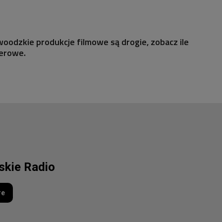
lywoodzkie produkcje filmowe są drogie, zobacz ile
erowe.
lskie Radio
re