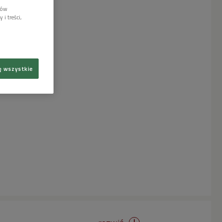
lów
i treści,
ę wszystkie