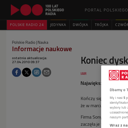
PORTAL POLSKIEGO
POLSKIE RADIO 24
JEDYNKA
DWÓJKA
TRÓJKA
CZWÓ
Polskie Radio
Nauka
Informacje naukowe
Koniec dysk
ostatnia aktualizacja:
27.04.2010 09:37
Największy producen
Dbamy o 
Kończy się era dyskiete
My i nasi
5
p
identyfikat
że w marcu przyszłego r
wybory lub z
uzasadnione
Firma Sony, będąca jedn
naszym part
zaczęła je wycofywać z 
Wraz z na