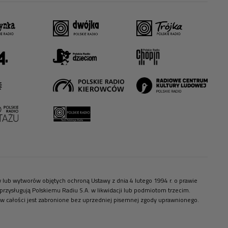
ów lub wytworów objętych ochroną Ustawy z dnia 4 lutego 1994 r. o prawie
zysługują Polskiemu Radiu S.A. w likwidacji lub podmiotom trzecim.
 w całości jest zabronione bez uprzedniej pisemnej zgody uprawnionego.