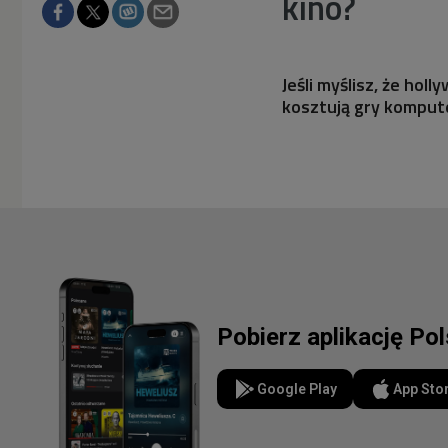
kino?
Jeśli myślisz, że hol
kosztują gry komput
Pobierz aplikację Po
Google Play
App Sto