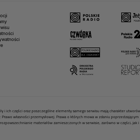
ocji
amy
rwisu
atności
ywatności
we
riały i ich części oraz poszczególne elementy samego serwisu mają charakter utwor
r. Prawo własności przemysłowej. Prawa o których mowa w zdaniu poprzedzającym pr
 rozpowszechnianie materiałów zamieszczonych w serwisie, zarówno w części, jak i