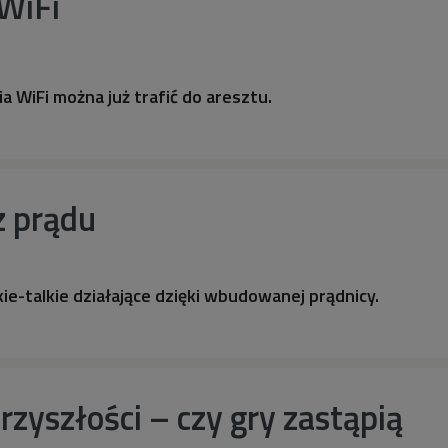
 WiFi
a WiFi można już trafić do aresztu.
z prądu
e-talkie działające dzięki wbudowanej prądnicy.
zyszłości – czy gry zastąpią